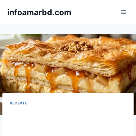
Skip
infoamarbd.com
to
content
RECEPTE