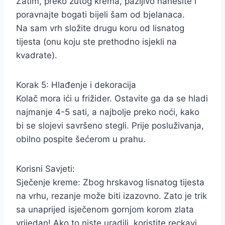
Zatim, preko žutog krema, pažljivo nanesite i
poravnajte bogati bijeli šam od bjelanaca.
Na sam vrh složite drugu koru od lisnatog
tijesta (onu koju ste prethodno isjekli na
kvadrate).
Korak 5: Hlađenje i dekoracija
Kolač mora ići u frižider. Ostavite ga da se hladi
najmanje 4-5 sati, a najbolje preko noći, kako
bi se slojevi savršeno stegli. Prije posluživanja,
obilno pospite šećerom u prahu.
Korisni Savjeti:
Sječenje kreme: Zbog hrskavog lisnatog tijesta
na vrhu, rezanje može biti izazovno. Zato je trik
sa unaprijed isječenom gornjom korom zlata
vrijedan! Ako to niste uradili, koristite reckavi