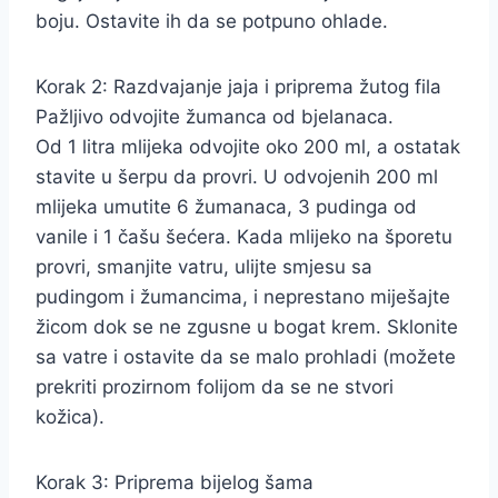
boju. Ostavite ih da se potpuno ohlade.
Korak 2: Razdvajanje jaja i priprema žutog fila
Pažljivo odvojite žumanca od bjelanaca.
Od 1 litra mlijeka odvojite oko 200 ml, a ostatak
stavite u šerpu da provri. U odvojenih 200 ml
mlijeka umutite 6 žumanaca, 3 pudinga od
vanile i 1 čašu šećera. Kada mlijeko na šporetu
provri, smanjite vatru, ulijte smjesu sa
pudingom i žumancima, i neprestano miješajte
žicom dok se ne zgusne u bogat krem. Sklonite
sa vatre i ostavite da se malo prohladi (možete
prekriti prozirnom folijom da se ne stvori
kožica).
Korak 3: Priprema bijelog šama