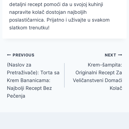
detaljni recept pomoći da u svojoj kuhinji
napravite kolač dostojan najboljih
poslastičarnica. Prijatno i uživajte u svakom
slatkom trenutku!
Post
PREVIOUS
NEXT
(Naslov za
Krem-šampita:
navigation
Pretraživače): Torta sa
Originalni Recept Za
Krem Bananicama:
Veličanstveni Domaći
Najbolji Recept Bez
Kolač
Pečenja