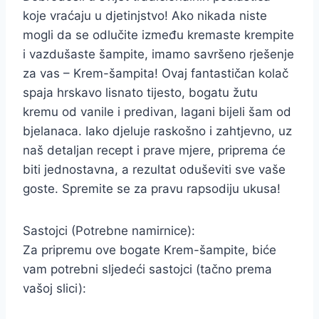
koje vraćaju u djetinjstvo! Ako nikada niste
mogli da se odlučite između kremaste krempite
i vazdušaste šampite, imamo savršeno rješenje
za vas – Krem-šampita! Ovaj fantastičan kolač
spaja hrskavo lisnato tijesto, bogatu žutu
kremu od vanile i predivan, lagani bijeli šam od
bjelanaca. Iako djeluje raskošno i zahtjevno, uz
naš detaljan recept i prave mjere, priprema će
biti jednostavna, a rezultat oduševiti sve vaše
goste. Spremite se za pravu rapsodiju ukusa!
Sastojci (Potrebne namirnice):
Za pripremu ove bogate Krem-šampite, biće
vam potrebni sljedeći sastojci (tačno prema
vašoj slici):