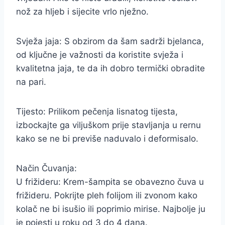
nož za hljeb i sijecite vrlo nježno.
Svježa jaja: S obzirom da šam sadrži bjelanca,
od ključne je važnosti da koristite svježa i
kvalitetna jaja, te da ih dobro termički obradite
na pari.
Tijesto: Prilikom pečenja lisnatog tijesta,
izbockajte ga viljuškom prije stavljanja u rernu
kako se ne bi previše naduvalo i deformisalo.
Način Čuvanja:
U frižideru: Krem-šampita se obavezno čuva u
frižideru. Pokrijte pleh folijom ili zvonom kako
kolač ne bi isušio ili poprimio mirise. Najbolje ju
je pojesti u roku od 3 do 4 dana.