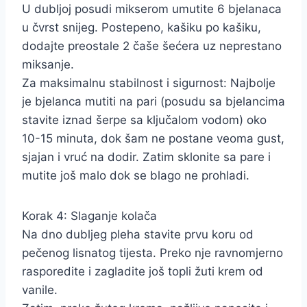
U dubljoj posudi mikserom umutite 6 bjelanaca
u čvrst snijeg. Postepeno, kašiku po kašiku,
dodajte preostale 2 čaše šećera uz neprestano
miksanje.
Za maksimalnu stabilnost i sigurnost: Najbolje
je bjelanca mutiti na pari (posudu sa bjelancima
stavite iznad šerpe sa ključalom vodom) oko
10-15 minuta, dok šam ne postane veoma gust,
sjajan i vruć na dodir. Zatim sklonite sa pare i
mutite još malo dok se blago ne prohladi.
Korak 4: Slaganje kolača
Na dno dubljeg pleha stavite prvu koru od
pečenog lisnatog tijesta. Preko nje ravnomjerno
rasporedite i zagladite još topli žuti krem od
vanile.