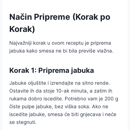
Način Pripreme (Korak po
Korak)
Najvažniji korak u ovom receptu je priprema
jabuka kako smesa ne bi bila previše vlažna.
Korak 1: Priprema jabuka
Jabuke oljuštite i izrendajte na sitno rende.
Ostavite ih da stoje 10-ak minuta, a zatim ih
rukama dobro iscedite. Potrebno vam je 200 g
čiste pulpe jabuke, bez viška soka. Ako ne
iscedite jabuke, smesa će biti gnjecava i neće
se stegnuti.