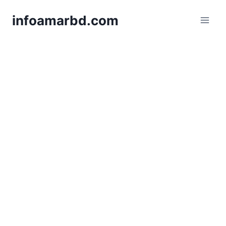
Skip
infoamarbd.com
to
content