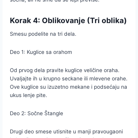
Korak 4: Oblikovanje (Tri oblika)
Smesu podelite na tri dela.
Deo 1: Kuglice sa orahom
Od prvog dela pravite kuglice veličine oraha.
Uvaljajte ih u krupno seckane ili mlevene orahe.
Ove kuglice su izuzetno mekane i podsećaju na
ukus lenje pite.
Deo 2: Sočne Štangle
Drugi deo smese utisnite u manji pravougaoni