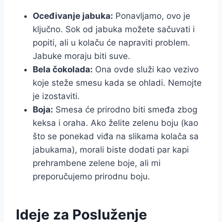
Oceđivanje jabuka:
Ponavljamo, ovo je
ključno. Sok od jabuka možete sačuvati i
popiti, ali u kolaču će napraviti problem.
Jabuke moraju biti suve.
Bela čokolada:
Ona ovde služi kao vezivo
koje steže smesu kada se ohladi. Nemojte
je izostaviti.
Boja:
Smesa će prirodno biti smeđa zbog
keksa i oraha. Ako želite zelenu boju (kao
što se ponekad viđa na slikama kolača sa
jabukama), morali biste dodati par kapi
prehrambene zelene boje, ali mi
preporučujemo prirodnu boju.
Ideje za Posluženje