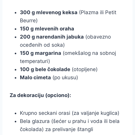
300 g mlevenog keksa
(Plazma ili Petit
Beurre)
150 g mlevenih oraha
200 g narendanih jabuka
(obavezno
oceđenih od soka)
150 g margarina
(omekšalog na sobnoj
temperaturi)
100 g bele čokolade
(otopljene)
Malo cimeta
(po ukusu)
Za dekoraciju (opciono):
Krupno seckani orasi (za valjanje kuglica)
Bela glazura (šećer u prahu i voda ili bela
čokolada) za prelivanje štangli