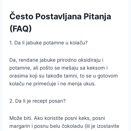
Često Postavljana Pitanja
(FAQ)
1. Da li jabuke potamne u kolaču?
Da, rendane jabuke prirodno oksidiraju i
potamne, ali pošto se mešaju sa keksom i
orasima koji su takođe tamni, to se u gotovom
kolaču ne primećuje i ne menja ukus.
2. Da li je recept posan?
Može biti. Ako koristite posni keks, posni
margarin i posnu belu čokoladu (ili je izostavite