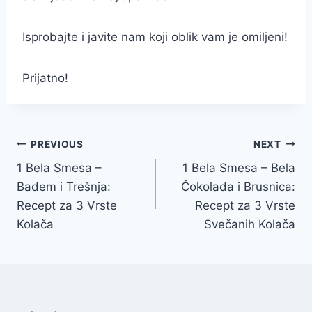
Isprobajte i javite nam koji oblik vam je omiljeni!
Prijatno!
Post
PREVIOUS
NEXT
1 Bela Smesa –
1 Bela Smesa – Bela
navigation
Badem i Trešnja:
Čokolada i Brusnica:
Recept za 3 Vrste
Recept za 3 Vrste
Kolača
Svečanih Kolača