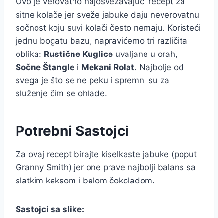
Ovo je verovatno najosvežavajući recept za
sitne kolače jer sveže jabuke daju neverovatnu
sočnost koju suvi kolači često nemaju. Koristeći
jednu bogatu bazu, napravićemo tri različita
oblika:
Rustične Kuglice
uvaljane u orah,
Sočne Štangle
i
Mekani Rolat
. Najbolje od
svega je što se ne peku i spremni su za
služenje čim se ohlade.
Potrebni Sastojci
Za ovaj recept birajte kiselkaste jabuke (poput
Granny Smith) jer one prave najbolji balans sa
slatkim keksom i belom čokoladom.
Sastojci sa slike: