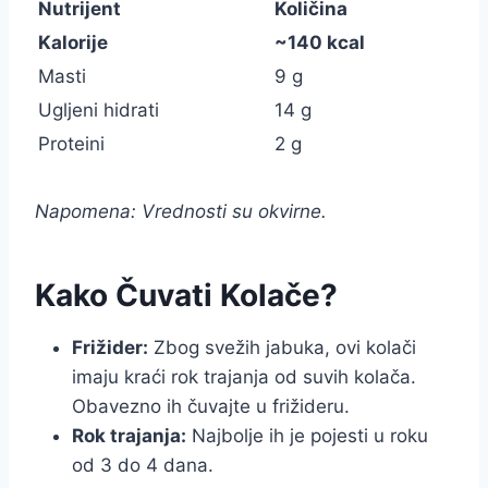
Nutrijent
Količina
Kalorije
~140 kcal
Masti
9 g
Ugljeni hidrati
14 g
Proteini
2 g
Napomena: Vrednosti su okvirne.
Kako Čuvati Kolače?
Frižider:
Zbog svežih jabuka, ovi kolači
imaju kraći rok trajanja od suvih kolača.
Obavezno ih čuvajte u frižideru.
Rok trajanja:
Najbolje ih je pojesti u roku
od 3 do 4 dana.