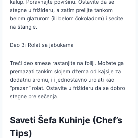
kalup. Poravnajte površinu. Ostavite da se
stegne u frižideru, a zatim prelijte tankom
belom glazurom (ili belom čokoladom) i secite
na štangle.
Deo 3: Rolat sa jabukama
Treći deo smese rastanjite na foliji. Možete ga
premazati tankim slojem džema od kajsije za
dodatnu aromu, ili jednostavno urolati kao
“prazan” rolat. Ostavite u frižideru da se dobro
stegne pre sečenja.
Saveti Šefa Kuhinje (Chef’s
Tips)