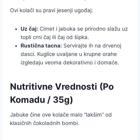
Ovi kolači su pravi jesenji ugođaj:
Uz čaj:
Cimet i jabuka se prirodno slažu uz
topli crni čaj ili čaj od šipka.
Rustična tacna:
Servirajte ih na drvenoj
dasci. Kuglice uvaljane u krupne orahe
izgledaju veoma dekorativno i domaće.
Nutritivne Vrednosti (Po
Komadu / 35g)
Jabuke čine ove kolače malo “lakšim” od
klasičnih čokoladnih bombi.