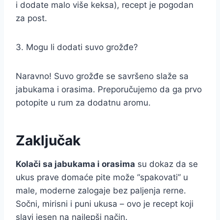
i dodate malo više keksa), recept je pogodan
za post.
3. Mogu li dodati suvo grožđe?
Naravno! Suvo grožđe se savršeno slaže sa
jabukama i orasima. Preporučujemo da ga prvo
potopite u rum za dodatnu aromu.
Zaključak
Kolači sa jabukama i orasima
su dokaz da se
ukus prave domaće pite može “spakovati” u
male, moderne zalogaje bez paljenja rerne.
Sočni, mirisni i puni ukusa – ovo je recept koji
slavi jesen na najlepši način.