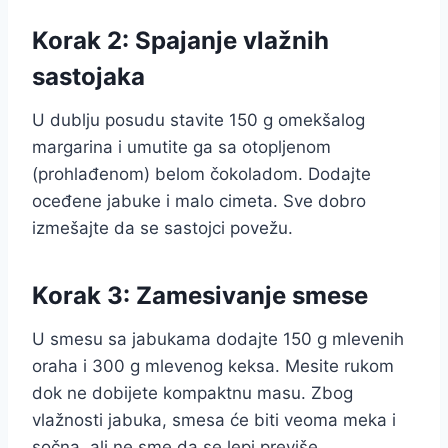
Korak 2: Spajanje vlažnih
sastojaka
U dublju posudu stavite 150 g omekšalog
margarina i umutite ga sa otopljenom
(prohlađenom) belom čokoladom. Dodajte
oceđene jabuke i malo cimeta. Sve dobro
izmešajte da se sastojci povežu.
Korak 3: Zamesivanje smese
U smesu sa jabukama dodajte 150 g mlevenih
oraha i 300 g mlevenog keksa. Mesite rukom
dok ne dobijete kompaktnu masu. Zbog
vlažnosti jabuka, smesa će biti veoma meka i
sočna, ali ne sme da se lepi previše.