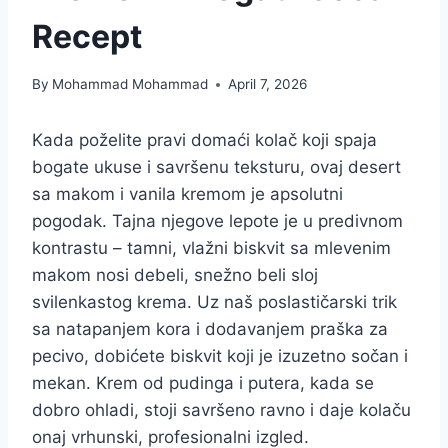
Recept
By
Mohammad Mohammad
April 7, 2026
Kada poželite pravi domaći kolač koji spaja
bogate ukuse i savršenu teksturu, ovaj desert
sa makom i vanila kremom je apsolutni
pogodak. Tajna njegove lepote je u predivnom
kontrastu – tamni, vlažni biskvit sa mlevenim
makom nosi debeli, snežno beli sloj
svilenkastog krema. Uz naš poslastičarski trik
sa natapanjem kora i dodavanjem praška za
pecivo, dobićete biskvit koji je izuzetno sočan i
mekan. Krem od pudinga i putera, kada se
dobro ohladi, stoji savršeno ravno i daje kolaču
onaj vrhunski, profesionalni izgled.