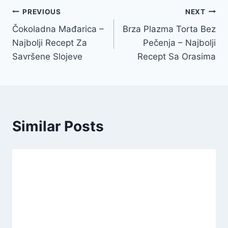
Post
PREVIOUS
NEXT
Čokoladna Mađarica –
Brza Plazma Torta Bez
navigation
Najbolji Recept Za
Pečenja – Najbolji
Savršene Slojeve
Recept Sa Orasima
Similar Posts