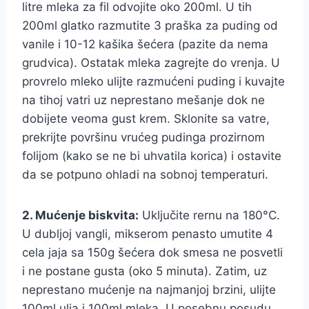
litre mleka za fil odvojite oko 200ml. U tih
200ml glatko razmutite 3 praška za puding od
vanile i 10-12 kašika šećera (pazite da nema
grudvica). Ostatak mleka zagrejte do vrenja. U
provrelo mleko ulijte razmućeni puding i kuvajte
na tihoj vatri uz neprestano mešanje dok ne
dobijete veoma gust krem. Sklonite sa vatre,
prekrijte površinu vrućeg pudinga prozirnom
folijom (kako se ne bi uhvatila korica) i ostavite
da se potpuno ohladi na sobnoj temperaturi.
2. Mućenje biskvita:
Uključite rernu na 180°C.
U dubljoj vangli, mikserom penasto umutite 4
cela jaja sa 150g šećera dok smesa ne posvetli
i ne postane gusta (oko 5 minuta). Zatim, uz
neprestano mućenje na najmanjoj brzini, ulijte
100ml ulja i 100ml mleka. U posebnu posudu