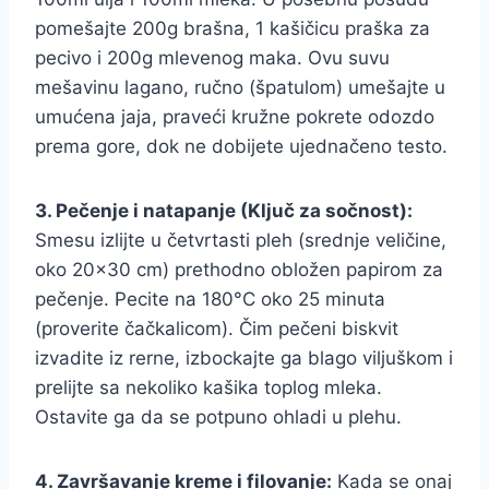
pomešajte 200g brašna, 1 kašičicu praška za
pecivo i 200g mlevenog maka. Ovu suvu
mešavinu lagano, ručno (špatulom) umešajte u
umućena jaja, praveći kružne pokrete odozdo
prema gore, dok ne dobijete ujednačeno testo.
3. Pečenje i natapanje (Ključ za sočnost):
Smesu izlijte u četvrtasti pleh (srednje veličine,
oko 20×30 cm) prethodno obložen papirom za
pečenje. Pecite na 180°C oko 25 minuta
(proverite čačkalicom). Čim pečeni biskvit
izvadite iz rerne, izbockajte ga blago viljuškom i
prelijte sa nekoliko kašika toplog mleka.
Ostavite ga da se potpuno ohladi u plehu.
4. Završavanje kreme i filovanje:
Kada se onaj