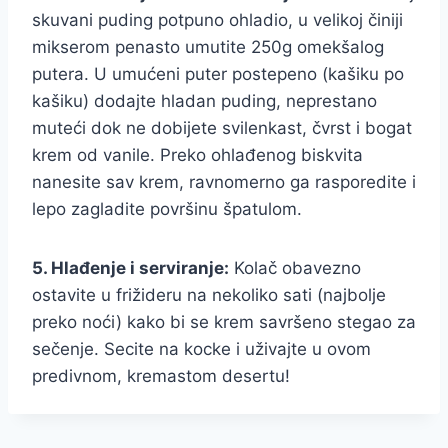
skuvani puding potpuno ohladio, u velikoj činiji
mikserom penasto umutite 250g omekšalog
putera. U umućeni puter postepeno (kašiku po
kašiku) dodajte hladan puding, neprestano
muteći dok ne dobijete svilenkast, čvrst i bogat
krem od vanile. Preko ohlađenog biskvita
nanesite sav krem, ravnomerno ga rasporedite i
lepo zagladite površinu špatulom.
5. Hlađenje i serviranje:
Kolač obavezno
ostavite u frižideru na nekoliko sati (najbolje
preko noći) kako bi se krem savršeno stegao za
sečenje. Secite na kocke i uživajte u ovom
predivnom, kremastom desertu!