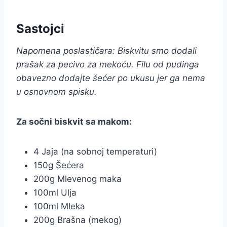
Sastojci
Napomena poslastičara: Biskvitu smo dodali
prašak za pecivo za mekoću. Filu od pudinga
obavezno dodajte šećer po ukusu jer ga nema
u osnovnom spisku.
Za sočni biskvit sa makom:
4 Jaja (na sobnoj temperaturi)
150g Šećera
200g Mlevenog maka
100ml Ulja
100ml Mleka
200g Brašna (mekog)