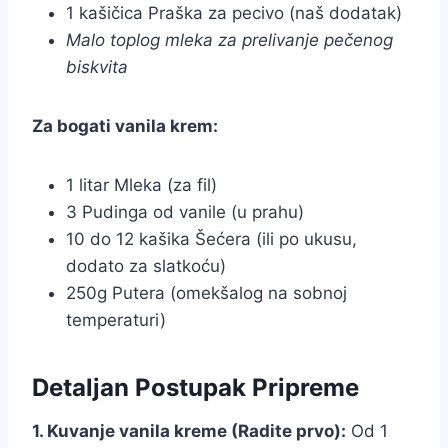
1 kašičica Praška za pecivo (naš dodatak)
Malo toplog mleka za prelivanje pečenog
biskvita
Za bogati vanila krem:
1 litar Mleka (za fil)
3 Pudinga od vanile (u prahu)
10 do 12 kašika Šećera (ili po ukusu,
dodato za slatkoću)
250g Putera (omekšalog na sobnoj
temperaturi)
Detaljan Postupak Pripreme
1. Kuvanje vanila kreme (Radite prvo):
Od 1