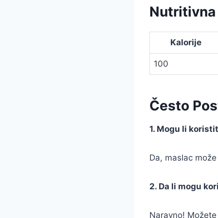
Nutritivna
Kalorije
100
Često Post
1. Mogu li koris
Da, maslac može b
2. Da li mogu ko
Naravno! Možete k