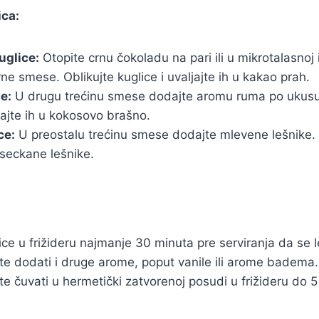
ica:
uglice:
Otopite crnu čokoladu na pari ili u mikrotalasnoj 
ne smese. Oblikujte kuglice i uvaljajte ih u kakao prah.
e:
U drugu trećinu smese dodajte aromu ruma po ukusu.
ljajte ih u kokosovo brašno.
ce:
U preostalu trećinu smese dodajte mlevene lešnike. O
u seckane lešnike.
ice u frižideru najmanje 30 minuta pre serviranja da se 
te dodati i druge arome, poput vanile ili arome badema.
e čuvati u hermetički zatvorenoj posudi u frižideru do 