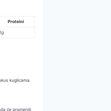
Proteini
2g
ukus kuglicama.
 da će promeniti