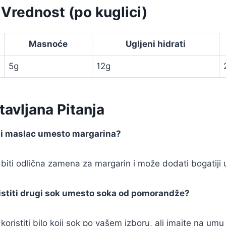
 Vrednost (po kuglici)
Masnoće
Ugljeni hidrati
5g
12g
avljana Pitanja
titi maslac umesto margarina?
iti odlična zamena za margarin i može dodati bogatiji 
ristiti drugi sok umesto soka od pomorandže?
oristiti bilo koji sok po vašem izboru, ali imajte na umu