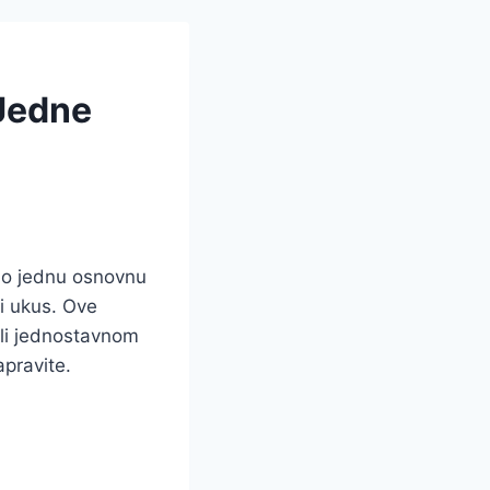
 Jedne
amo jednu osnovnu
ji ukus. Ove
 ili jednostavnom
pravite.