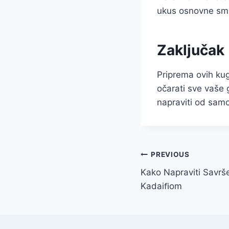
ukus osnovne sm
Zaključak
Priprema ovih kug
očarati sve vaše 
napraviti od samo
Post
PREVIOUS
Kako Napraviti Savr
navigation
Kadaiﬁom