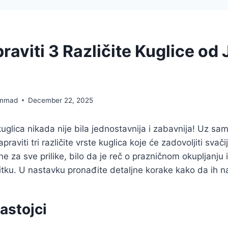
aviti 3 Različite Kuglice od
mmad
December 22, 2025
kuglica nikada nije bila jednostavnija i zabavnija! Uz s
aviti tri različite vrste kuglica koje će zadovoljiti svači
ne za sve prilike, bilo da je reč o prazničnom okupljanju
ku. U nastavku pronađite detaljne korake kako da ih na
astojci