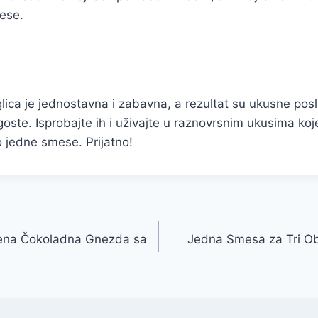
ese.
lica je jednostavna i zabavna, a rezultat su ukusne posl
goste. Isprobajte ih i uživajte u raznovrsnim ukusima ko
 jedne smese. Prijatno!
šena Čokoladna Gnezda sa
Jedna Smesa za Tri Obli