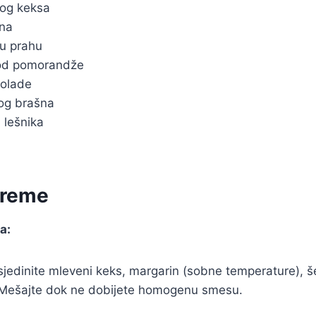
og keksa
ina
u prahu
od pomorandže
kolade
og brašna
 lešnika
preme
a:
 sjedinite mleveni keks, margarin (sobne temperature), š
Mešajte dok ne dobijete homogenu smesu.