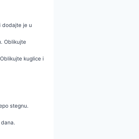
i dodajte je u
 Oblikujte
blikujte kuglice i
lepo stegnu.
5 dana.