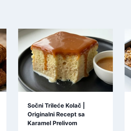
Sočni Trileće Kolač |
Originalni Recept sa
Karamel Prelivom