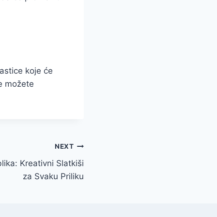
astice koje će
je možete
NEXT
ka: Kreativni Slatkiši
za Svaku Priliku