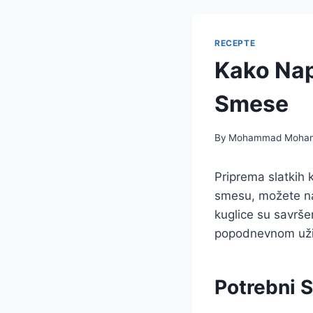
RECEPTE
Kako Napr
Smese
By
Mohammad Moha
Priprema slatkih 
smesu, možete napr
kuglice su savrše
popodnevnom užit
Potrebni S