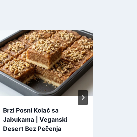
Brzi Posni Kolač sa
Najbolj
Jabukama | Veganski
Kornet
Desert Bez Pečenja
By
Moham