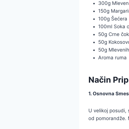
300g Mleven
150g Margar
100g Šećera 
100ml Soka 
50g Crne čo
50g Kokosov
50g Mlevenih
Aroma ruma
Način Pri
1. Osnovna Smes
U velikoj posudi,
od pomorandže. 