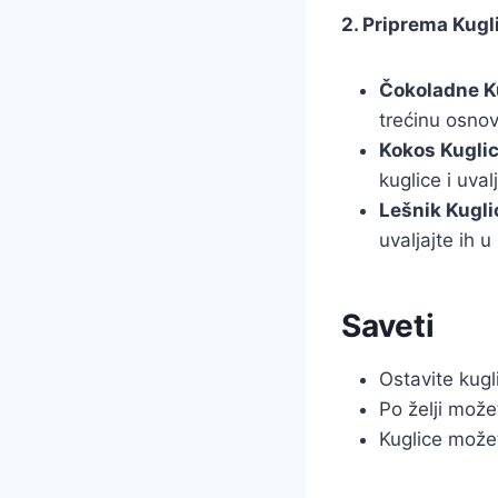
2. Priprema Kugl
Čokoladne K
trećinu osnov
Kokos Kuglic
kuglice i uva
Lešnik Kugli
uvaljajte ih 
Saveti
Ostavite kugl
Po želji može
Kuglice možet