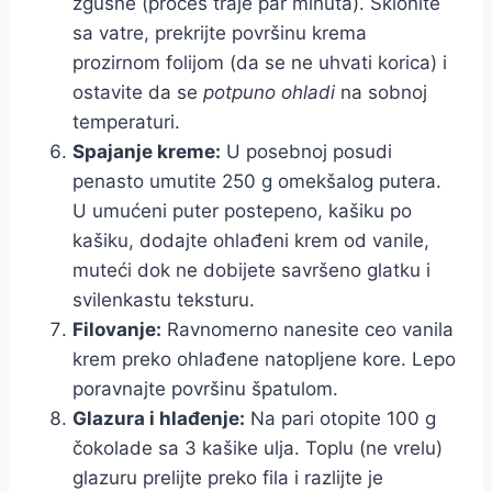
zgusne (proces traje par minuta). Sklonite
sa vatre, prekrijte površinu krema
prozirnom folijom (da se ne uhvati korica) i
ostavite da se
potpuno ohladi
na sobnoj
temperaturi.
Spajanje kreme:
U posebnoj posudi
penasto umutite 250 g omekšalog putera.
U umućeni puter postepeno, kašiku po
kašiku, dodajte ohlađeni krem od vanile,
muteći dok ne dobijete savršeno glatku i
svilenkastu teksturu.
Filovanje:
Ravnomerno nanesite ceo vanila
krem preko ohlađene natopljene kore. Lepo
poravnajte površinu špatulom.
Glazura i hlađenje:
Na pari otopite 100 g
čokolade sa 3 kašike ulja. Toplu (ne vrelu)
glazuru prelijte preko fila i razlijte je