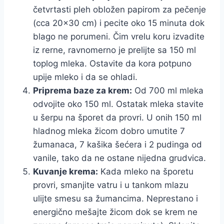
četvrtasti pleh obložen papirom za pečenje
(cca 20×30 cm) i pecite oko 15 minuta dok
blago ne porumeni. Čim vrelu koru izvadite
iz rerne, ravnomerno je prelijte sa 150 ml
toplog mleka. Ostavite da kora potpuno
upije mleko i da se ohladi.
Priprema baze za krem:
Od 700 ml mleka
odvojite oko 150 ml. Ostatak mleka stavite
u šerpu na šporet da provri. U onih 150 ml
hladnog mleka žicom dobro umutite 7
žumanaca, 7 kašika šećera i 2 pudinga od
vanile, tako da ne ostane nijedna grudvica.
Kuvanje krema:
Kada mleko na šporetu
provri, smanjite vatru i u tankom mlazu
ulijte smesu sa žumancima. Neprestano i
energično mešajte žicom dok se krem ne