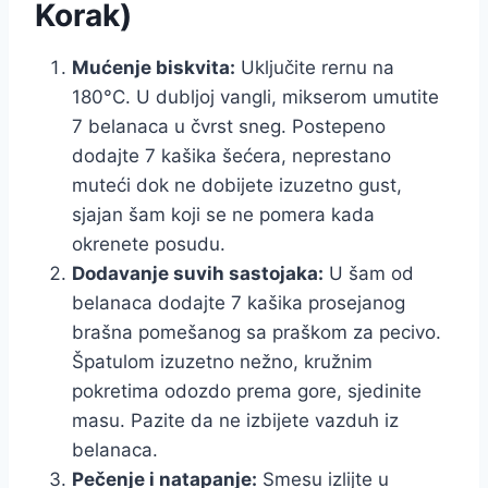
Korak)
Mućenje biskvita:
Uključite rernu na
180°C. U dubljoj vangli, mikserom umutite
7 belanaca u čvrst sneg. Postepeno
dodajte 7 kašika šećera, neprestano
muteći dok ne dobijete izuzetno gust,
sjajan šam koji se ne pomera kada
okrenete posudu.
Dodavanje suvih sastojaka:
U šam od
belanaca dodajte 7 kašika prosejanog
brašna pomešanog sa praškom za pecivo.
Špatulom izuzetno nežno, kružnim
pokretima odozdo prema gore, sjedinite
masu. Pazite da ne izbijete vazduh iz
belanaca.
Pečenje i natapanje:
Smesu izlijte u