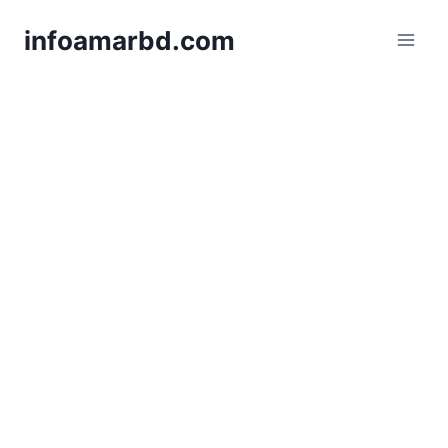
Skip
infoamarbd.com
to
content