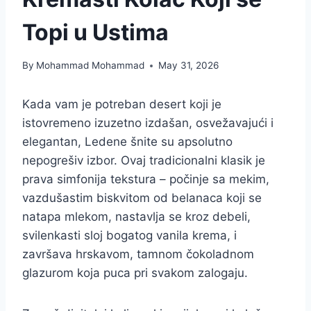
Topi u Ustima
By
Mohammad Mohammad
May 31, 2026
Kada vam je potreban desert koji je
istovremeno izuzetno izdašan, osvežavajući i
elegantan, Ledene šnite su apsolutno
nepogrešiv izbor. Ovaj tradicionalni klasik je
prava simfonija tekstura – počinje sa mekim,
vazdušastim biskvitom od belanaca koji se
natapa mlekom, nastavlja se kroz debeli,
svilenkasti sloj bogatog vanila krema, i
završava hrskavom, tamnom čokoladnom
glazurom koja puca pri svakom zalogaju.