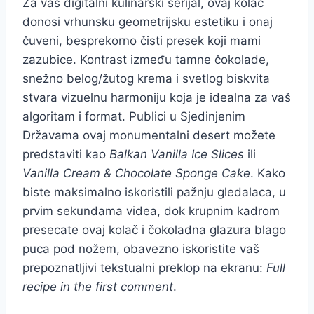
Za vaš digitalni kulinarski serijal, ovaj kolač
donosi vrhunsku geometrijsku estetiku i onaj
čuveni, besprekorno čisti presek koji mami
zazubice. Kontrast između tamne čokolade,
snežno belog/žutog krema i svetlog biskvita
stvara vizuelnu harmoniju koja je idealna za vaš
algoritam i format. Publici u Sjedinjenim
Državama ovaj monumentalni desert možete
predstaviti kao
Balkan Vanilla Ice Slices
ili
Vanilla Cream & Chocolate Sponge Cake
. Kako
biste maksimalno iskoristili pažnju gledalaca, u
prvim sekundama videa, dok krupnim kadrom
presecate ovaj kolač i čokoladna glazura blago
puca pod nožem, obavezno iskoristite vaš
prepoznatljivi tekstualni preklop na ekranu:
Full
recipe in the first comment
.