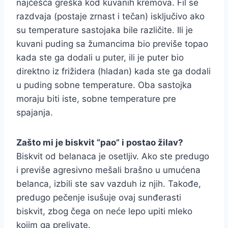
najčešća greška kod kuvanih kremova. Fil se
razdvaja (postaje zrnast i tečan) isključivo ako
su temperature sastojaka bile različite. Ili je
kuvani puding sa žumancima bio previše topao
kada ste ga dodali u puter, ili je puter bio
direktno iz frižidera (hladan) kada ste ga dodali
u puding sobne temperature. Oba sastojka
moraju biti iste, sobne temperature pre
spajanja.
Zašto mi je biskvit “pao” i postao žilav?
Biskvit od belanaca je osetljiv. Ako ste predugo
i previše agresivno mešali brašno u umućena
belanca, izbili ste sav vazduh iz njih. Takođe,
predugo pečenje isušuje ovaj sunđerasti
biskvit, zbog čega on neće lepo upiti mleko
kojim ga prelivate.