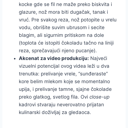
kocke gde se fil ne maže preko biskvita i
glazure, nož mora biti dugačak, tanak i
vruć. Pre svakog reza, nož potopite u vrelu
vodu, obrišite suvim ubrusom i secite
blagim, ali sigurnim pritiskom na dole
(toplota će istopiti čokoladu tačno na liniji
reza, sprečavajući njeno pucanje).
Akcenat za video produkciju:
Najveći
vizuelni potencijal ovog videa leži u dva
trenutka: prelivanje vrele, “sunđeraste”
kore belim mlekom koje se momentalno
upija, i prelivanje tamne, sjajne čokolade
preko glatkog, svetlog fila. Ovi
close-up
kadrovi stvaraju neverovatno prijatan
kulinarski doživljaj za gledaoca.