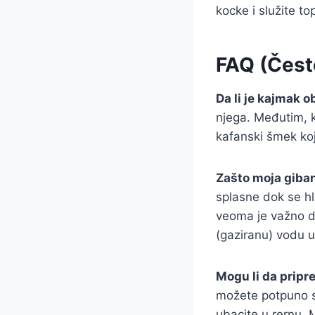
kocke i služite top
FAQ (Često
Da li je kajmak 
njega. Međutim, 
kafanski šmek koj
Zašto moja giban
splasne dok se hla
veoma je važno da
(gaziranu) vodu u 
Mogu li da pripr
možete potpuno slo
ubacite u rernu. M