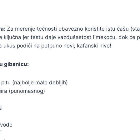
a:
Za merenje tečnosti obavezno koristite istu čašu (s
je ključna jer testu daje vazdušastost i mekoću, dok će 
ukus podići na potpuno novi, kafanski nivo!
u gibanicu:
pitu (najbolje malo debljih)
sira (punomasnog)
a
 vode
i