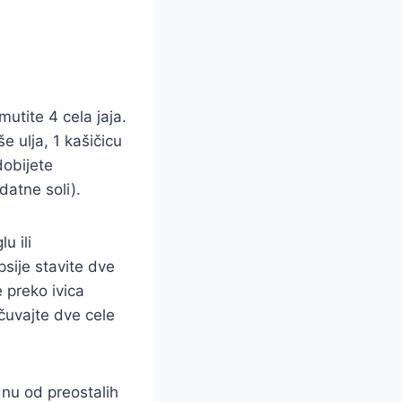
utite 4 cela jaja.
e ulja, 1 kašičicu
dobijete
datne soli).
u ili
sije stavite dve
 preko ivica
ačuvajte dve cele
dnu od preostalih