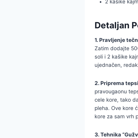
2 kašike kaj
Detaljan 
1. Pravljenje tečn
Zatim dodajte 500g
soli i 2 kašike k
ujednačen, redak i
2. Priprema tepsi
pravougaonu tepsi
cele kore, tako d
pleha. Ove kore ć
kore za sam vrh p
3. Tehnika “Gužv