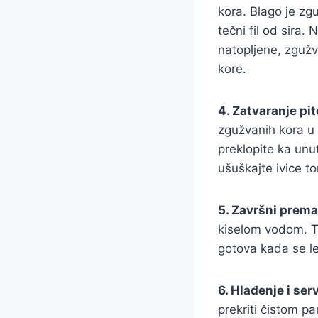
kora. Blago je zgu
tečni fil od sira.
natopljene, zgužv
kore.
4. Zatvaranje pit
zgužvanih kora u t
preklopite ka unu
ušuškajte ivice to
5. Završni prema
kiselom vodom. Te
gotova kada se le
6. Hlađenje i ser
prekriti čistom p