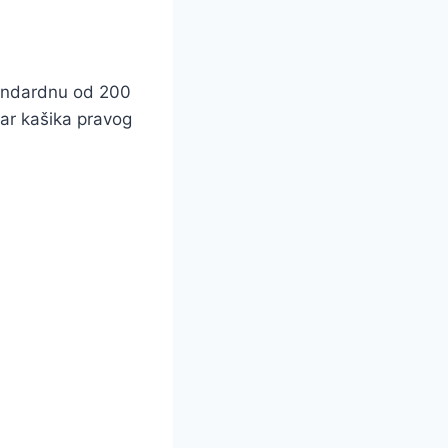
tandardnu od 200
par kašika pravog