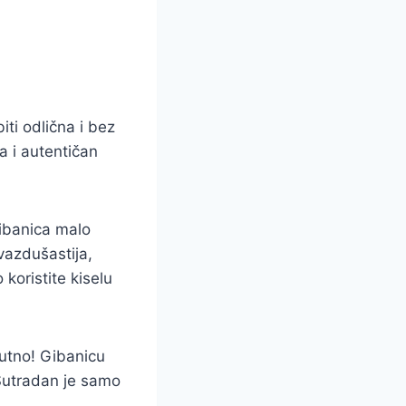
ti odlična i bez
a i autentičan
ibanica malo
 vazdušastija,
koristite kiselu
utno! Gibanicu
. Sutradan je samo
!