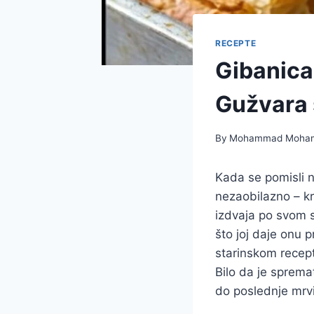
RECEPTE
Gibanica
Gužvara 
By
Mohammad Moha
Kada se pomisli n
nezaobilazno – kr
izdvaja po svom s
što joj daje onu 
starinskom recept
Bilo da je spremat
do poslednje mrv