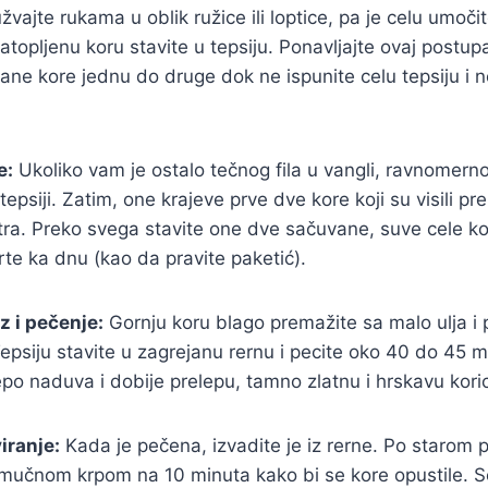
žvajte rukama u oblik ružice ili loptice, pa je celu umočit
 Natopljenu koru stavite u tepsiju. Ponavljajte ovaj postup
ane kore jednu do druge dok ne ispunite celu tepsiju i n
e:
Ukoliko vam je ostalo tečnog fila u vangli, ravnomerno
epsiji. Zatim, one krajeve prve dve kore koji su visili pre
tra. Preko svega stavite one dve sačuvane, suve cele ko
rte ka dnu (kao da pravite paketić).
z i pečenje:
Gornju koru blago premažite sa malo ulja i 
psiju stavite u zagrejanu rernu i pecite oko 40 do 45 m
po naduva i dobije prelepu, tamno zlatnu i hrskavu kori
viranje:
Kada je pečena, izvadite je iz rerne. Po starom p
amučnom krpom na 10 minuta kako bi se kore opustile. Se