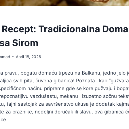
 Recept: Tradicionalna Dom
sa Sirom
mmad
April 18, 2026
a pravu, bogatu domaću trpezu na Balkanu, jedno jelo j
aljica svih pita, čuvena gibanica! Poznata i kao “gužvara”
pecifičnom načinu pripreme gde se kore gužvaju i bogat
prepoznatljivu vazdušastu, mekanu i izuzetno sočnu tek
u, tajni sastojak za savršenstvo ukusa je dodatak kajma
e za praznike, nedeljni doručak ili slavu, ova gibanica ć
ice.