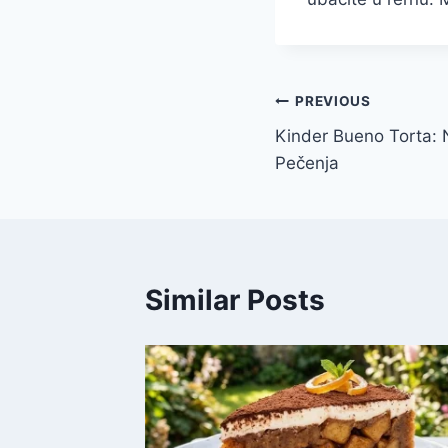
Post
PREVIOUS
Kinder Bueno Torta: 
navigation
Pečenja
Similar Posts