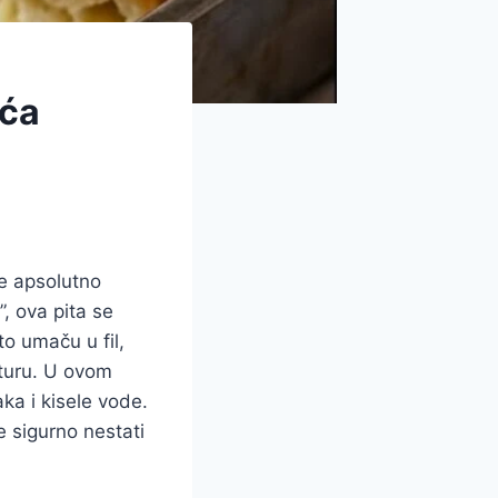
aća
e apsolutno
, ova pita se
o umaču u fil,
sturu. U ovom
ka i kisele vode.
e sigurno nestati