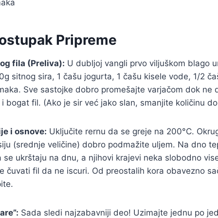
maka
Postupak Pripreme
og fila (Preliva):
U dubljoj vangli prvo viljuškom blago um
 sitnog sira, 1 čašu jogurta, 1 čašu kisele vode, 1/2 čaš
ajmaka. Sve sastojke dobro promešajte varjačom dok ne 
 bogat fil. (Ako je sir već jako slan, smanjite količinu do
je i osnove:
Uključite rernu da se greje na 200°C. Okrugl
ju (srednje veličine) dobro podmažite uljem. Na dno tep
a se ukrštaju na dnu, a njihovi krajevi neka slobodno vise
e čuvati fil da ne iscuri. Od preostalih kora obavezno s
ite.
are”:
Sada sledi najzabavniji deo! Uzimajte jednu po je