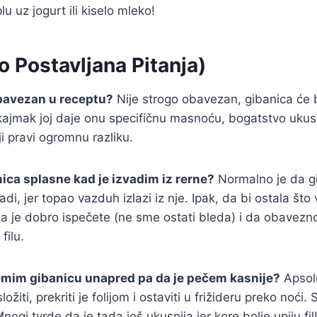
lu uz jogurt ili kiselo mleko!
 Postavljana Pitanja)
obavezan u receptu?
Nije strogo obavezan, gibanica će bi
kajmak joj daje onu specifičnu masnoću, bogatstvo ukus
i pravi ogromnu razliku.
ica splasne kad je izvadim iz rerne?
Normalno je da g
di, jer topao vazduh izlazi iz nje. Ipak, da bi ostala što
 je dobro ispečete (ne sme ostati bleda) i da obavezno 
filu.
emim gibanicu unapred pa da je pečem kasnije?
Apsol
žiti, prekriti je folijom i ostaviti u frižideru preko noći
nogi tvrde da je tada još ukusnija jer kore bolje upiju fil