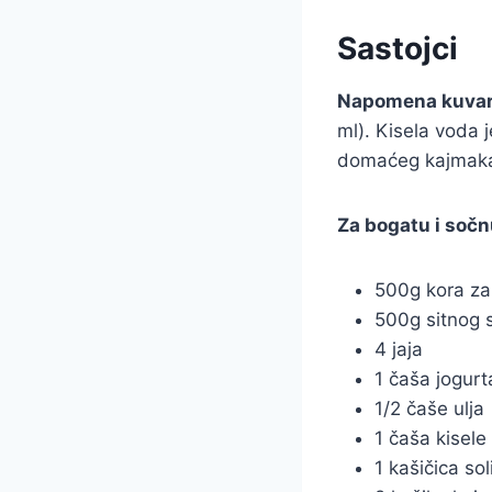
Sastojci
Napomena kuvar
ml). Kisela voda 
domaćeg kajmaka 
Za bogatu i sočn
500g kora za 
500g sitnog 
4 jaja
1 čaša jogurt
1/2 čaše ulja
1 čaša kisele
1 kašičica sol