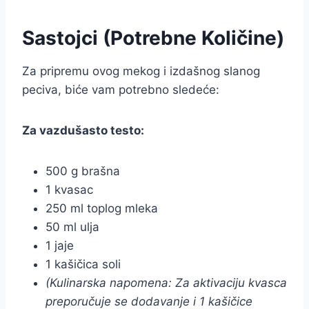
Sastojci (Potrebne Količine)
Za pripremu ovog mekog i izdašnog slanog
peciva, biće vam potrebno sledeće:
Za vazdušasto testo:
500 g brašna
1 kvasac
250 ml toplog mleka
50 ml ulja
1 jaje
1 kašičica soli
(Kulinarska napomena: Za aktivaciju kvasca
preporučuje se dodavanje i 1 kašičice