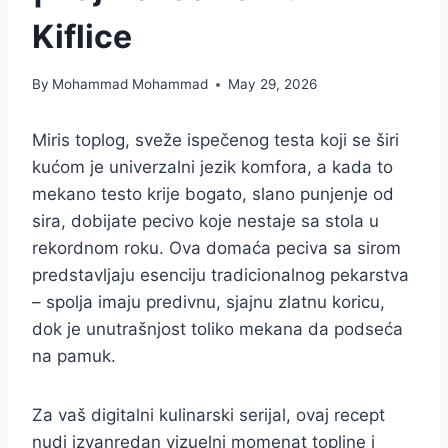
Kiflice
By
Mohammad Mohammad
May 29, 2026
Miris toplog, sveže ispečenog testa koji se širi
kućom je univerzalni jezik komfora, a kada to
mekano testo krije bogato, slano punjenje od
sira, dobijate pecivo koje nestaje sa stola u
rekordnom roku. Ova domaća peciva sa sirom
predstavljaju esenciju tradicionalnog pekarstva
– spolja imaju predivnu, sjajnu zlatnu koricu,
dok je unutrašnjost toliko mekana da podseća
na pamuk.
Za vaš digitalni kulinarski serijal, ovaj recept
nudi izvanredan vizuelni momenat topline i