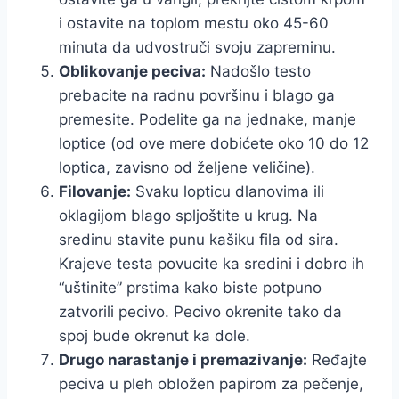
i ostavite na toplom mestu oko 45-60
minuta da udvostruči svoju zapreminu.
Oblikovanje peciva:
Nadošlo testo
prebacite na radnu površinu i blago ga
premesite. Podelite ga na jednake, manje
loptice (od ove mere dobićete oko 10 do 12
loptica, zavisno od željene veličine).
Filovanje:
Svaku lopticu dlanovima ili
oklagijom blago spljoštite u krug. Na
sredinu stavite punu kašiku fila od sira.
Krajeve testa povucite ka sredini i dobro ih
“uštinite” prstima kako biste potpuno
zatvorili pecivo. Pecivo okrenite tako da
spoj bude okrenut ka dole.
Drugo narastanje i premazivanje:
Ređajte
peciva u pleh obložen papirom za pečenje,