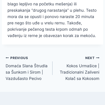
blago lepljivo na početku mešenja) ili
preskakanja “drugog narastanja” u plehu. Testo
mora da se opusti i ponovo naraste 20 minuta
pre nego što uđe u vrelu rernu. Takođe,
pokrivanje pečenog testa krpom odmah po
vađenju iz rerne je obavezan korak za mekoću.
Post
PREVIOUS
NEXT
Domaća Slana Štrudla
Kokos Urmašice |
navigation
sa Šunkom i Sirom |
Tradicionalni Zaliveni
Vazdušasto Pecivo
Kolač sa Kokosom