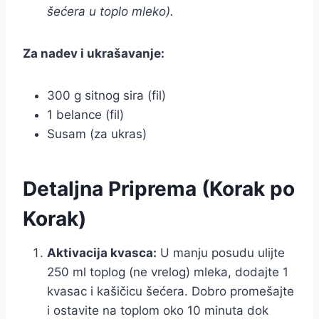
šećera u toplo mleko).
Za nadev i ukrašavanje:
300 g sitnog sira (fil)
1 belance (fil)
Susam (za ukras)
Detaljna Priprema (Korak po
Korak)
Aktivacija kvasca:
U manju posudu ulijte
250 ml toplog (ne vrelog) mleka, dodajte 1
kvasac i kašičicu šećera. Dobro promešajte
i ostavite na toplom oko 10 minuta dok