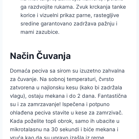
ga razdvojite rukama. Zvuk krckanja tanke
korice i vizuelni prikaz parne, rastegljive
sredine garantovano zadržava pažnju i
mami zazubice.
Način Čuvanja
Domaća peciva sa sirom su izuzetno zahvalna
za čuvanje. Na sobnoj temperaturi, čvrsto
zatvorena u najlonsku kesu (kako bi zadržala
vlagu), ostaju mekana i do 2 dana. Fantastična
su i za zamrzavanje! Ispečena i potpuno
ohlađena peciva stavite u kese za zamrzivač.
Kada poželite topli obrok, samo ih ubacite u
mikrotalasnu na 30 sekundi i biće mekana i
vruća kao da su upravo izašla iz rerne.