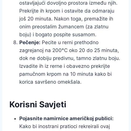
ostavljajući dovoljno prostora između njih.
Prekrijte ih krpom i ostavite da odmaraju
još 20 minuta. Nakon toga, premažite ih
onim preostalim žumancem (za zlatnu
boju) i bogato pospite susamom.
Pečenje:
Pecite u rerni prethodno
zagrejanoj na 200°C oko 20 do 25 minuta,
dok ne dobiju predivnu, tamno zlatnu boju.
Izvadite ih iz rerne i obavezno prekrijte
pamučnom krpom na 10 minuta kako bi
korica savršeno omekšala.
Korisni Savjeti
Pojasnite namirnice američkoj publici:
Kako bi inostrani pratioci rekreirali ovaj