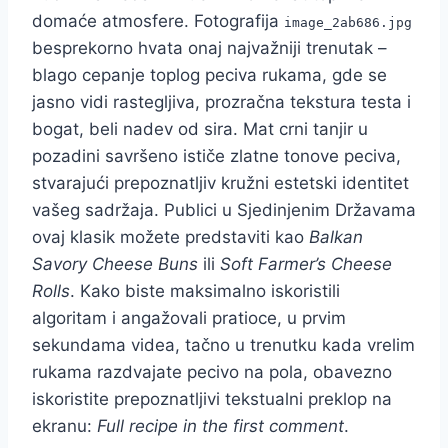
domaće atmosfere. Fotografija
image_2ab686.jpg
besprekorno hvata onaj najvažniji trenutak –
blago cepanje toplog peciva rukama, gde se
jasno vidi rastegljiva, prozračna tekstura testa i
bogat, beli nadev od sira. Mat crni tanjir u
pozadini savršeno ističe zlatne tonove peciva,
stvarajući prepoznatljiv kružni estetski identitet
vašeg sadržaja. Publici u Sjedinjenim Državama
ovaj klasik možete predstaviti kao
Balkan
Savory Cheese Buns
ili
Soft Farmer’s Cheese
Rolls
. Kako biste maksimalno iskoristili
algoritam i angažovali pratioce, u prvim
sekundama videa, tačno u trenutku kada vrelim
rukama razdvajate pecivo na pola, obavezno
iskoristite prepoznatljivi tekstualni preklop na
ekranu:
Full recipe in the first comment
.