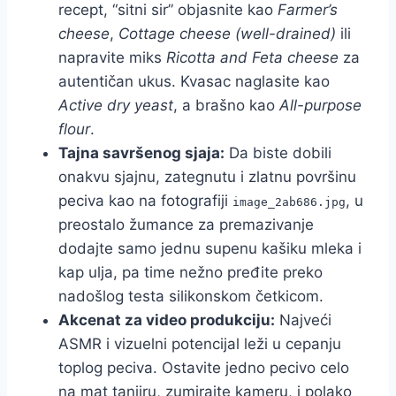
recept, “sitni sir” objasnite kao
Farmer’s
cheese
,
Cottage cheese (well-drained)
ili
napravite miks
Ricotta and Feta cheese
za
autentičan ukus. Kvasac naglasite kao
Active dry yeast
, a brašno kao
All-purpose
flour
.
Tajna savršenog sjaja:
Da biste dobili
onakvu sjajnu, zategnutu i zlatnu površinu
peciva kao na fotografiji
, u
image_2ab686.jpg
preostalo žumance za premazivanje
dodajte samo jednu supenu kašiku mleka i
kap ulja, pa time nežno pređite preko
nadošlog testa silikonskom četkicom.
Akcenat za video produkciju:
Najveći
ASMR i vizuelni potencijal leži u cepanju
toplog peciva. Ostavite jedno pecivo celo
na mat tanjiru, zumirajte kameru, i polako