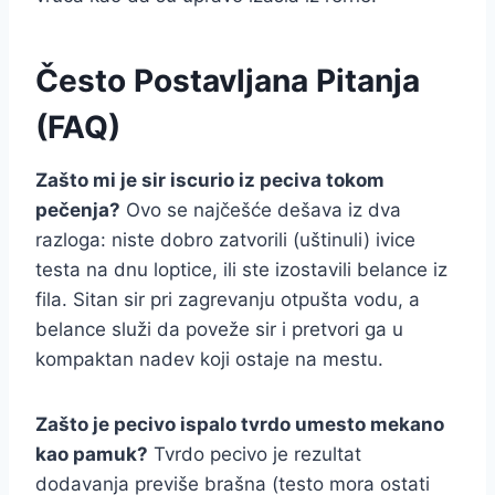
Često Postavljana Pitanja
(FAQ)
Zašto mi je sir iscurio iz peciva tokom
pečenja?
Ovo se najčešće dešava iz dva
razloga: niste dobro zatvorili (uštinuli) ivice
testa na dnu loptice, ili ste izostavili belance iz
fila. Sitan sir pri zagrevanju otpušta vodu, a
belance služi da poveže sir i pretvori ga u
kompaktan nadev koji ostaje na mestu.
Zašto je pecivo ispalo tvrdo umesto mekano
kao pamuk?
Tvrdo pecivo je rezultat
dodavanja previše brašna (testo mora ostati