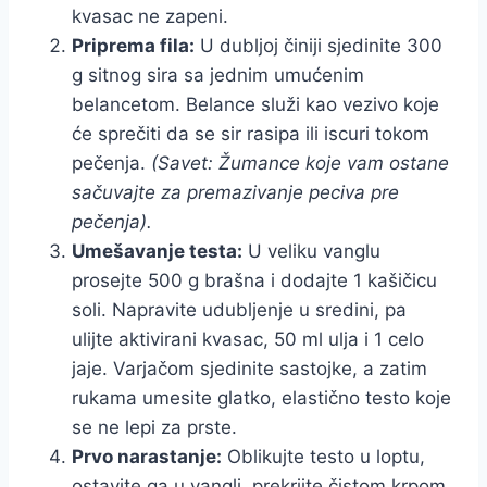
kvasac ne zapeni.
Priprema fila:
U dubljoj činiji sjedinite 300
g sitnog sira sa jednim umućenim
belancetom. Belance služi kao vezivo koje
će sprečiti da se sir rasipa ili iscuri tokom
pečenja.
(Savet: Žumance koje vam ostane
sačuvajte za premazivanje peciva pre
pečenja).
Umešavanje testa:
U veliku vanglu
prosejte 500 g brašna i dodajte 1 kašičicu
soli. Napravite udubljenje u sredini, pa
ulijte aktivirani kvasac, 50 ml ulja i 1 celo
jaje. Varjačom sjedinite sastojke, a zatim
rukama umesite glatko, elastično testo koje
se ne lepi za prste.
Prvo narastanje:
Oblikujte testo u loptu,
ostavite ga u vangli, prekrijte čistom krpom