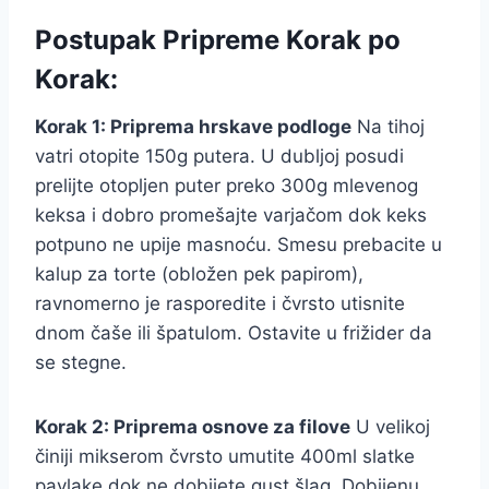
Postupak Pripreme Korak po
Korak:
Korak 1: Priprema hrskave podloge
Na tihoj
vatri otopite 150g putera. U dubljoj posudi
prelijte otopljen puter preko 300g mlevenog
keksa i dobro promešajte varjačom dok keks
potpuno ne upije masnoću. Smesu prebacite u
kalup za torte (obložen pek papirom),
ravnomerno je rasporedite i čvrsto utisnite
dnom čaše ili špatulom. Ostavite u frižider da
se stegne.
Korak 2: Priprema osnove za filove
U velikoj
činiji mikserom čvrsto umutite 400ml slatke
pavlake dok ne dobijete gust šlag. Dobijenu