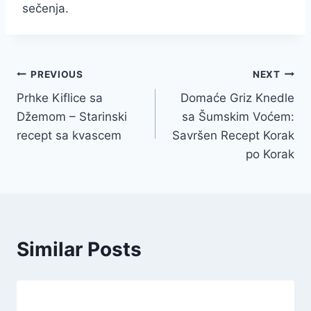
sečenja.
Post
PREVIOUS
NEXT
Prhke Kiflice sa
Domaće Griz Knedle
navigation
Džemom – Starinski
sa Šumskim Voćem:
recept sa kvascem
Savršen Recept Korak
po Korak
Similar Posts