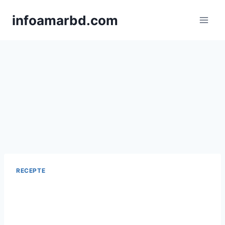
Skip
infoamarbd.com
to
content
RECEPTE