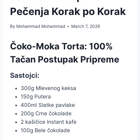
Pečenja Korak po Korak
By
Mohammad Mohammad
March 7, 2026
Čoko-Moka Torta: 100%
Tačan Postupak Pripreme
Sastojci:
300g Mlevenog keksa
150g Putera
400ml Slatke pavlake
200g Crne čokolade
2 kašičice Instant kafe
100g Bele čokolade