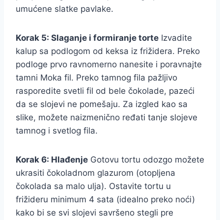
umućene slatke pavlake.
Korak 5: Slaganje i formiranje torte
Izvadite
kalup sa podlogom od keksa iz frižidera. Preko
podloge prvo ravnomerno nanesite i poravnajte
tamni Moka fil. Preko tamnog fila pažljivo
rasporedite svetli fil od bele čokolade, pazeći
da se slojevi ne pomešaju. Za izgled kao sa
slike, možete naizmenično ređati tanje slojeve
tamnog i svetlog fila.
Korak 6: Hlađenje
Gotovu tortu odozgo možete
ukrasiti čokoladnom glazurom (otopljena
čokolada sa malo ulja). Ostavite tortu u
frižideru minimum 4 sata (idealno preko noći)
kako bi se svi slojevi savršeno stegli pre