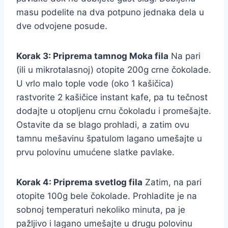
masu podelite na dva potpuno jednaka dela u
dve odvojene posude.
Korak 3: Priprema tamnog Moka fila
Na pari
(ili u mikrotalasnoj) otopite 200g crne čokolade.
U vrlo malo tople vode (oko 1 kašičica)
rastvorite 2 kašičice instant kafe, pa tu tečnost
dodajte u otopljenu crnu čokoladu i promešajte.
Ostavite da se blago prohladi, a zatim ovu
tamnu mešavinu špatulom lagano umešajte u
prvu polovinu umućene slatke pavlake.
Korak 4: Priprema svetlog fila
Zatim, na pari
otopite 100g bele čokolade. Prohladite je na
sobnoj temperaturi nekoliko minuta, pa je
pažljivo i lagano umešajte u drugu polovinu