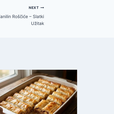
NEXT
anilin Roščiće – Slatki
Užitak