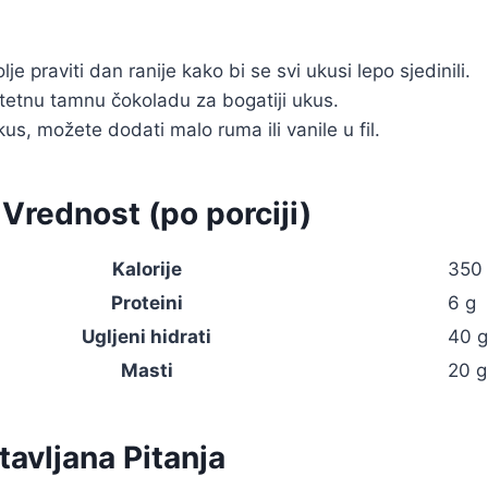
lje praviti dan ranije kako bi se svi ukusi lepo sjedinili.
litetnu tamnu čokoladu za bogatiji ukus.
us, možete dodati malo ruma ili vanile u fil.
 Vrednost (po porciji)
Kalorije
350
Proteini
6 g
Ugljeni hidrati
40 g
Masti
20 g
avljana Pitanja