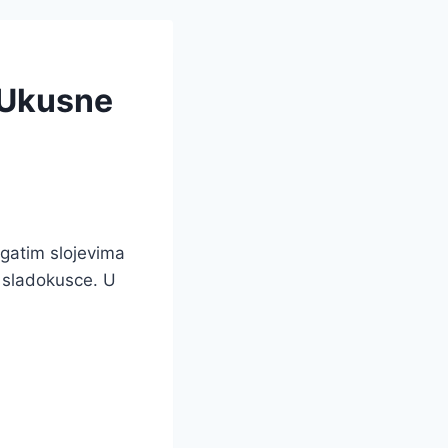
 Ukusne
ogatim slojevima
e sladokusce. U