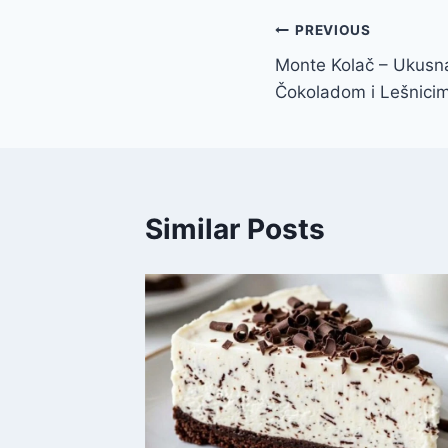
Post
PREVIOUS
Monte Kolač – Ukusna
navigation
Čokoladom i Lešnici
Similar Posts