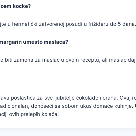
boem kocke?
e u hermetički zatvorenoj posudi u frižideru do 5 dana
i margarin umesto maslaca?
 biti zamena za maslac u ovom receptu, ali maslac daje
va poslastica za sve ljubitelje čokolade i oraha. Ovaj 
tradicionalan, donoseći sa sobom ukus domaće kuhinje. 
ciji ovih prelepih kolača!