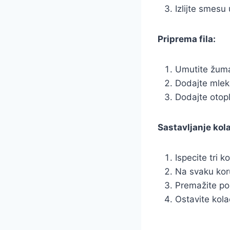
Izlijte smesu
Priprema fila:
Umutite žuma
Dodajte mleko
Dodajte otopl
Sastavljanje kol
Ispecite tri ko
Na svaku koru
Premažite pos
Ostavite kola