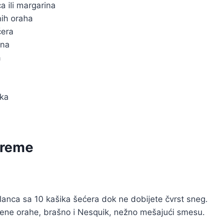
 ili margarina
ih oraha
ćera
šna
a
ika
preme
lanca sa 10 kašika šećera dok ne dobijete čvrst sneg.
ene orahe, brašno i Nesquik, nežno mešajući smesu.