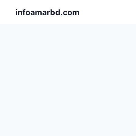
Skip
infoamarbd.com
to
content