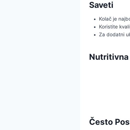
Saveti
Kolač je najbo
Koristite kva
Za dodatni uk
Nutritivna
Često Post