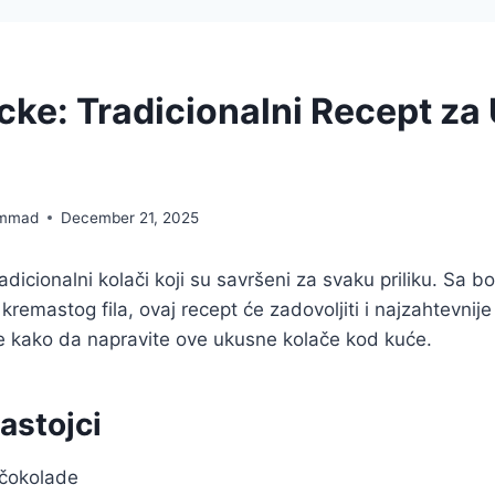
ke: Tradicionalni Recept za
mmad
December 21, 2025
dicionalni kolači koji su savršeni za svaku priliku. Sa b
kremastog fila, ovaj recept će zadovoljiti i najzahtevnij
e kako da napravite ove ukusne kolače kod kuće.
astojci
čokolade