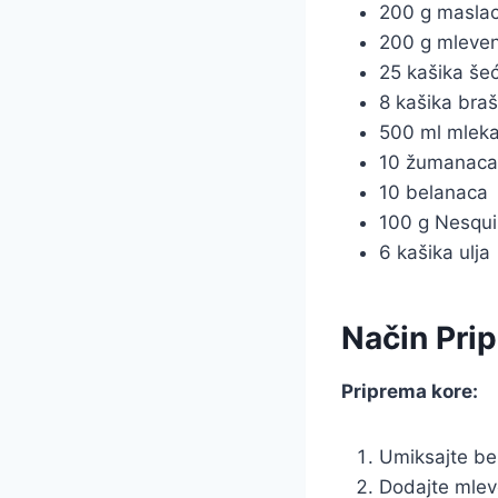
200 g maslaca
200 g mleven
25 kašika še
8 kašika bra
500 ml mlek
10 žumanaca
10 belanaca
100 g Nesqu
6 kašika ulja
Način Pri
Priprema kore:
Umiksajte be
Dodajte mlev