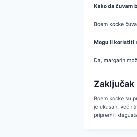
Kako da čuvam 
Boem kocke čuvajt
Mogu li koristit
Da, margarin može
Zaključak
Boem kocke su pra
je ukusan, već i 
pripremi i degusta