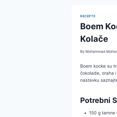
RECEPTE
Boem Koc
Kolače
By
Mohammad Moha
Boem kocke su tra
čokolade, oraha i 
nastavku saznajt
Potrebni S
150 g tamne 