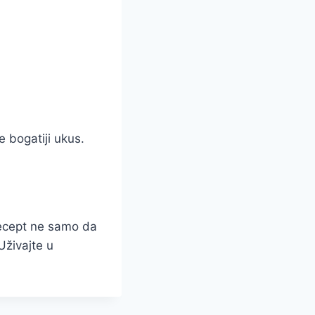
.
 bogatiji ukus.
recept ne samo da
Uživajte u