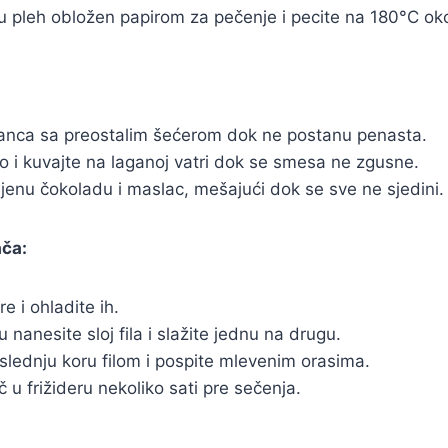
 u pleh obložen papirom za pečenje i pecite na 180°C ok
nca sa preostalim šećerom dok ne postanu penasta.
 i kuvajte na laganoj vatri dok se smesa ne zgusne.
jenu čokoladu i maslac, mešajući dok se sve ne sjedini.
ača:
re i ohladite ih.
 nanesite sloj fila i slažite jednu na drugu.
lednju koru filom i pospite mlevenim orasima.
č u frižideru nekoliko sati pre sečenja.