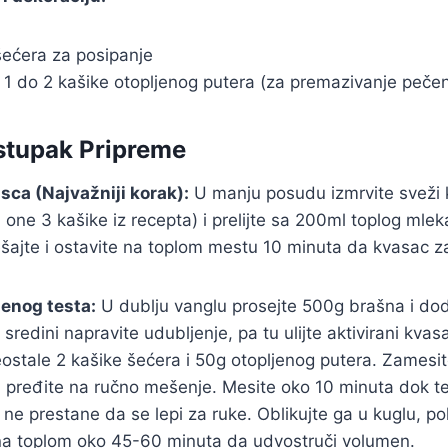
šećera za posipanje
1 do 2 kašike otopljenog putera (za premazivanje pečen
stupak Pripreme
asca (Najvažniji korak):
U manju posudu izmrvite sveži 
 one 3 kašike iz recepta) i prelijte sa 200ml toplog mle
mešajte i ostavite na toplom mestu 10 minuta da kvasac zap
enog testa:
U dublju vanglu prosejte 500g brašna i dod
 sredini napravite udubljenje, pa tu ulijte aktivirani kvas
ostale 2 kašike šećera i 50g otopljenog putera. Zamesit
m pređite na ručno mešenje. Mesite oko 10 minuta dok t
i ne prestane da se lepi za ruke. Oblikujte ga u kuglu, po
 na toplom oko 45-60 minuta da udvostruči volumen.