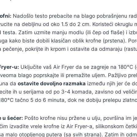
ofni:
Nadošlo testo prebacite na blago pobrašnjenu rad
ucite na debljinu od oko 1.5 do 2 cm. Koristeći okruglu m
 testa. Zatim uzmite manju modlu (ili čep od flaše) i izb
uga kako biste dobili klasičan oblik krofne (prstena). Po
a pečenje, pokrijte ih krpom i ostavite da odmaraju (rast
Fryer-u:
Uključite vaš Air Fryer da se zagreje na 180°C 
 veoma blago poprskajte ili premažite uljem. Pažljivo pre
čuna da
ostavite dovoljno razmaka
između njih jer će d
cite ih u serijama od po 3-4 komada, zavisno od veliči
180°C tačno 5 do 6 minuta, dok ne dobiju prelepu zlatn
e u šećer:
Pošto krofne nisu pržene u ulju, površina im je
 čim izvadite vrele krofne iz Air Fryer-a, silikonskom če
a malo otopljenog putera (sa svih strana). Zatim ih od