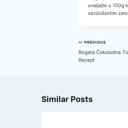
uvaljajte u 100g 
vazdušastim zalog
Post
PREVIOUS
Bogata Čokoladna Tor
navigation
Recept
Similar Posts