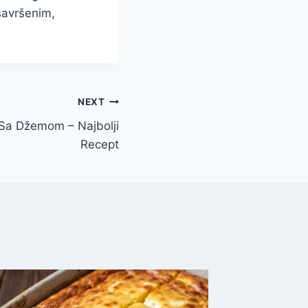
 savršenim,
NEXT
 Sa Džemom – Najbolji
Recept