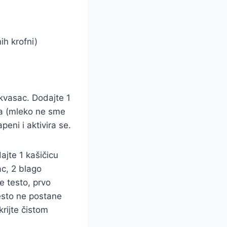
ih krofni)
kvasac. Dodajte 1
ka (mleko ne sme
eni i aktivira se.
ajte 1 kašičicu
ac, 2 blago
e testo, prvo
esto ne postane
krijte čistom