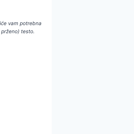
biće vam potrebna
 prženo) testo.