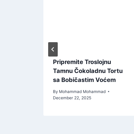
|
Pripremite Troslojnu
ti
Tamnu Čokoladnu Tortu
sa Bobičastim Voćem
By
Mohammad Mohammad
December 22, 2025