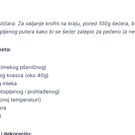
čara: Za valjanje krofni na kraju, pored 100g šećera, 
opljenog putera kako bi se šećer zalepio za pečeno (a ne
esto:
 (mekog pšeničnog)
eg kvasca (oko 40g)
g mleka
otopljenog i prohlađenog)
bnoj temperaturi)
era
i
i dekoraciju: