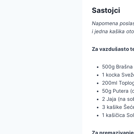
Sastojci
Napomena poslasti
i jedna kašika ot
Za vazdušasto t
500g Brašna
1 kocka Svež
200ml Toplo
50g Putera (
2 Jaja (na so
3 kašike Šeć
1 kašičica Sol
Za premazivanje 