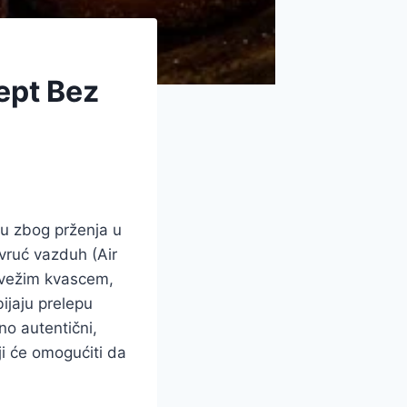
ept Bez
u zbog prženja u
 vruć vazduh (Air
svežim kvascem,
ijaju prelepu
no autentični,
i će omogućiti da