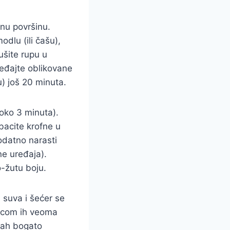
nu površinu.
odlu (ili čašu),
ušite rupu u
ređajte oblikovane
u) još 20 minuta.
(oko 3 minuta).
bacite krofne u
odatno narasti
ne uređaja).
o-žutu boju.
 suva i šećer se
tkicom ih veoma
mah bogato