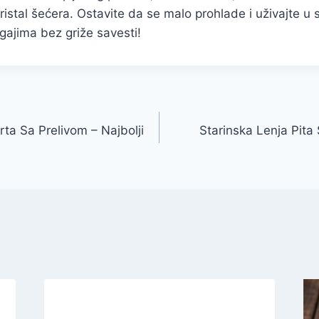
kristal šećera. Ostavite da se malo prohlade i uživajte u
ajima bez griže savesti!
ta Sa Prelivom – Najbolji
Starinska Lenja Pita