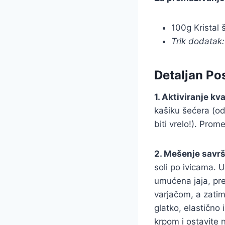
100g Kristal 
Trik dodatak:
Detaljan Po
1. Aktiviranje kv
kašiku šećera (od
biti vrelo!). Pro
2. Mešenje savrš
soli po ivicama. U
umućena jaja, pre
varjačom, a zati
glatko, elastično 
krpom i ostavite