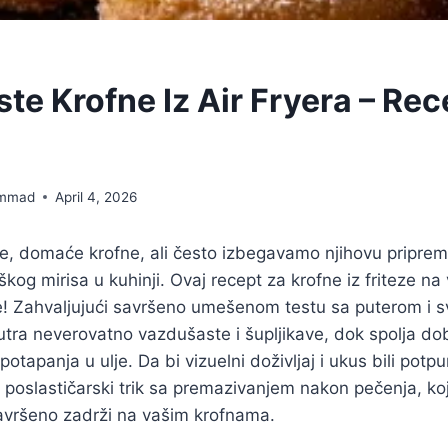
te Krofne Iz Air Fryera – Rec
mmad
April 4, 2026
e, domaće krofne, ali često izbegavamo njihovu priprem
kog mirisa u kuhinji. Ovaj recept za krofne iz friteze na
e! Zahvaljujući savršeno umešenom testu sa puterom i 
utra neverovatno vazdušaste i šupljikave, dok spolja dob
tapanja u ulje. Da bi vizuelni doživljaj i ukus bili potpu
poslastičarski trik sa premazivanjem nakon pečenja, koj
savršeno zadrži na vašim krofnama.