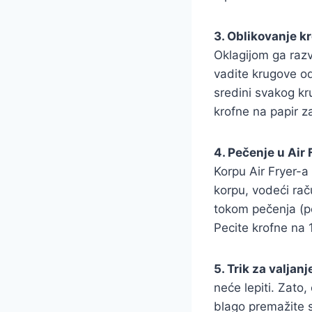
3. Oblikovanje kr
Oklagijom ga razv
vadite krugove od
sredini svakog kr
krofne na papir z
4. Pečenje u Air 
Korpu Air Fryer-a
korpu, vodeći ra
tokom pečenja (pe
Pecite krofne na 
5. Trik za valjanj
neće lepiti. Zato,
blago premažite s