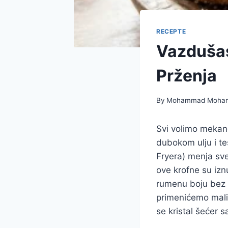
RECEPTE
Vazdušas
Prženja
By
Mohammad Moha
Svi volimo mekan
dubokom ulju i teš
Fryera) menja sv
ove krofne su izn
rumenu boju bez po
primenićemo mali 
se kristal šećer 