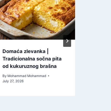
Domaća zlevanka |
Magični
Tradicionalna sočna pita
smesa, 
od kukuruznog brašna
By
Moham
March 2, 2
By
Mohammad Mohammad
July 27, 2026