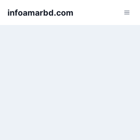
Skip
infoamarbd.com
to
content