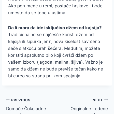
Ako porumene u rerni, postaće hrskave i tvrde
umesto da se tope u ustima.
Da li mora da ide isključivo džem od kajsija?
Tradicionalno se najčešće koristi džem od
kajsija ili šipurka jer njihova kiselost savršeno
seče slatkoću prah šećera. Međutim, možete
koristiti apsolutno bilo koji čvršći džem po
vašem izboru (jagoda, malina, šljiva). Važno je
samo da džem ne bude previše tečan kako ne
bi cureo sa strana prilikom spajanja.
Post
PREVIOUS
NEXT
Domaće Čokoladne
Originalne Ledene
navigation