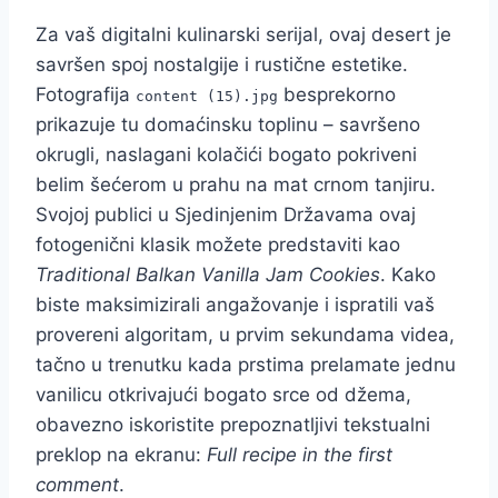
Za vaš digitalni kulinarski serijal, ovaj desert je
savršen spoj nostalgije i rustične estetike.
Fotografija
besprekorno
content (15).jpg
prikazuje tu domaćinsku toplinu – savršeno
okrugli, naslagani kolačići bogato pokriveni
belim šećerom u prahu na mat crnom tanjiru.
Svojoj publici u Sjedinjenim Državama ovaj
fotogenični klasik možete predstaviti kao
Traditional Balkan Vanilla Jam Cookies
. Kako
biste maksimizirali angažovanje i ispratili vaš
provereni algoritam, u prvim sekundama videa,
tačno u trenutku kada prstima prelamate jednu
vanilicu otkrivajući bogato srce od džema,
obavezno iskoristite prepoznatljivi tekstualni
preklop na ekranu:
Full recipe in the first
comment
.