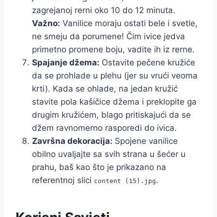
zagrejanoj rerni oko 10 do 12 minuta.
Važno:
Vanilice moraju ostati bele i svetle,
ne smeju da porumene! Čim ivice jedva
primetno promene boju, vadite ih iz rerne.
Spajanje džema:
Ostavite pečene kružiće
da se prohlade u plehu (jer su vrući veoma
krti). Kada se ohlade, na jedan kružić
stavite pola kašičice džema i preklopite ga
drugim kružićem, blago pritiskajući da se
džem ravnomerno rasporedi do ivica.
Završna dekoracija:
Spojene vanilice
obilno uvaljajte sa svih strana u šećer u
prahu, baš kao što je prikazano na
referentnoj slici
.
content (15).jpg