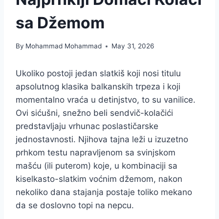
sa Džemom
By
Mohammad Mohammad
May 31, 2026
Ukoliko postoji jedan slatkiš koji nosi titulu
apsolutnog klasika balkanskih trpeza i koji
momentalno vraća u detinjstvo, to su vanilice.
Ovi sićušni, snežno beli sendvič-kolačići
predstavljaju vrhunac poslastičarske
jednostavnosti. Njihova tajna leži u izuzetno
prhkom testu napravljenom sa svinjskom
mašću (ili puterom) koje, u kombinaciji sa
kiselkasto-slatkim voćnim džemom, nakon
nekoliko dana stajanja postaje toliko mekano
da se doslovno topi na nepcu.