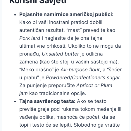
Korisni Savjeti
Pojasnite namirnice američkoj publici:
Kako bi vaši inostrani pratioci dobili
autentičan rezultat, “mast” prevedite kao
Pork lard
i naglasite da je ona tajna
ultimativne prhkosti. Ukoliko to ne mogu da
pronađu,
Unsalted butter
je odlična
zamena (kao što stoji u vašim sastojcima).
“Meko brašno” je
All-purpose flour
, a “šećer
u prahu” je
Powdered/Confectioner’s sugar
.
Za punjenje preporučite
Apricot or Plum
jam
kao tradicionalne opcije.
Tajna savršenog testa:
Ako se testo
previše greje pod rukama tokom mešenja ili
vađenja oblika, masnoća će početi da se
topi i testo će se lepiti. Slobodno ga vratite