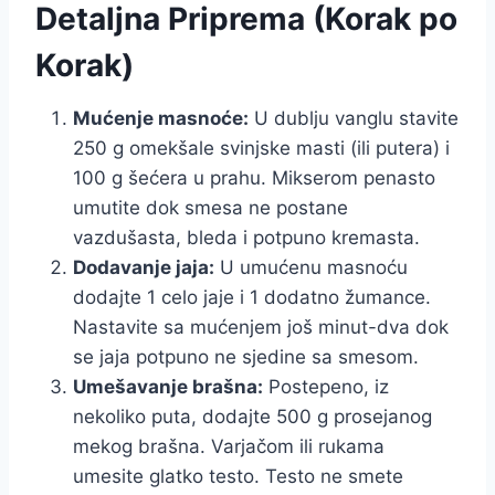
Detaljna Priprema (Korak po
Korak)
Mućenje masnoće:
U dublju vanglu stavite
250 g omekšale svinjske masti (ili putera) i
100 g šećera u prahu. Mikserom penasto
umutite dok smesa ne postane
vazdušasta, bleda i potpuno kremasta.
Dodavanje jaja:
U umućenu masnoću
dodajte 1 celo jaje i 1 dodatno žumance.
Nastavite sa mućenjem još minut-dva dok
se jaja potpuno ne sjedine sa smesom.
Umešavanje brašna:
Postepeno, iz
nekoliko puta, dodajte 500 g prosejanog
mekog brašna. Varjačom ili rukama
umesite glatko testo. Testo ne smete