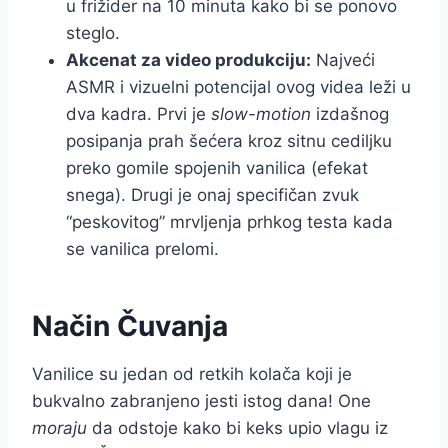
u frižider na 10 minuta kako bi se ponovo
steglo.
Akcenat za video produkciju:
Najveći
ASMR i vizuelni potencijal ovog videa leži u
dva kadra. Prvi je
slow-motion
izdašnog
posipanja prah šećera kroz sitnu cediljku
preko gomile spojenih vanilica (efekat
snega). Drugi je onaj specifičan zvuk
“peskovitog” mrvljenja prhkog testa kada
se vanilica prelomi.
Način Čuvanja
Vanilice su jedan od retkih kolača koji je
bukvalno zabranjeno jesti istog dana! One
moraju
da odstoje kako bi keks upio vlagu iz