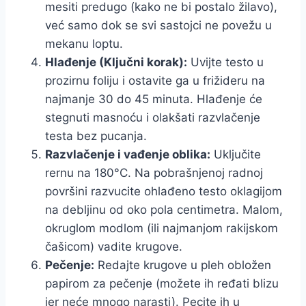
mesiti predugo (kako ne bi postalo žilavo),
već samo dok se svi sastojci ne povežu u
mekanu loptu.
Hlađenje (Ključni korak):
Uvijte testo u
prozirnu foliju i ostavite ga u frižideru na
najmanje 30 do 45 minuta. Hlađenje će
stegnuti masnoću i olakšati razvlačenje
testa bez pucanja.
Razvlačenje i vađenje oblika:
Uključite
rernu na 180°C. Na pobrašnjenoj radnoj
površini razvucite ohlađeno testo oklagijom
na debljinu od oko pola centimetra. Malom,
okruglom modlom (ili najmanjom rakijskom
čašicom) vadite krugove.
Pečenje:
Redajte krugove u pleh obložen
papirom za pečenje (možete ih ređati blizu
jer neće mnogo narasti). Pecite ih u