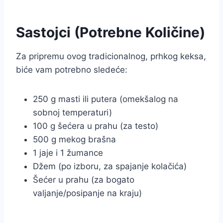
Sastojci (Potrebne Količine)
Za pripremu ovog tradicionalnog, prhkog keksa,
biće vam potrebno sledeće:
250 g masti ili putera (omekšalog na
sobnoj temperaturi)
100 g šećera u prahu (za testo)
500 g mekog brašna
1 jaje i 1 žumance
Džem (po izboru, za spajanje kolačića)
Šećer u prahu (za bogato
valjanje/posipanje na kraju)