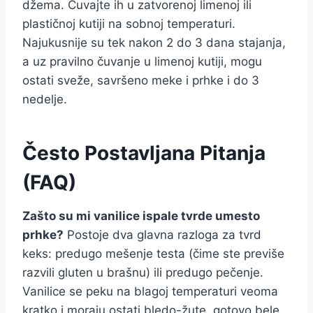
džema. Čuvajte ih u zatvorenoj limenoj ili
plastičnoj kutiji na sobnoj temperaturi.
Najukusnije su tek nakon 2 do 3 dana stajanja,
a uz pravilno čuvanje u limenoj kutiji, mogu
ostati sveže, savršeno meke i prhke i do 3
nedelje.
Često Postavljana Pitanja
(FAQ)
Zašto su mi vanilice ispale tvrde umesto
prhke?
Postoje dva glavna razloga za tvrd
keks: predugo mešenje testa (čime ste previše
razvili gluten u brašnu) ili predugo pečenje.
Vanilice se peku na blagoj temperaturi veoma
kratko i moraju ostati bledo-žute, gotovo bele.