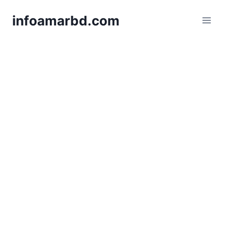
Skip
infoamarbd.com
to
content