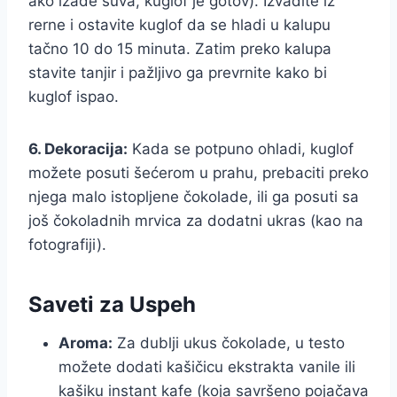
ako izađe suva, kuglof je gotov). Izvadite iz
rerne i ostavite kuglof da se hladi u kalupu
tačno 10 do 15 minuta. Zatim preko kalupa
stavite tanjir i pažljivo ga prevrnite kako bi
kuglof ispao.
6. Dekoracija:
Kada se potpuno ohladi, kuglof
možete posuti šećerom u prahu, prebaciti preko
njega malo istopljene čokolade, ili ga posuti sa
još čokoladnih mrvica za dodatni ukras (kao na
fotografiji).
Saveti za Uspeh
Aroma:
Za dublji ukus čokolade, u testo
možete dodati kašičicu ekstrakta vanile ili
kašiku instant kafe (koja savršeno pojačava