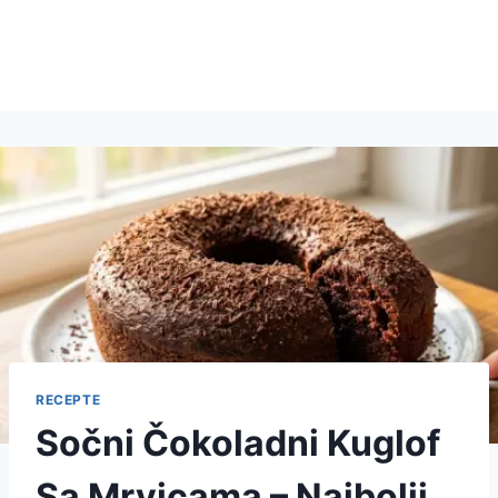
RECEPTE
Sočni Čokoladni Kuglof
Sa Mrvicama – Najbolji