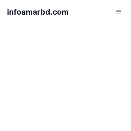
Skip
infoamarbd.com
to
content