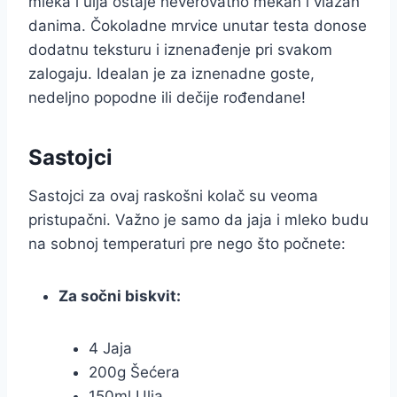
mleka i ulja ostaje neverovatno mekan i vlažan
danima. Čokoladne mrvice unutar testa donose
dodatnu teksturu i iznenađenje pri svakom
zalogaju. Idealan je za iznenadne goste,
nedeljno popodne ili dečije rođendane!
Sastojci
Sastojci za ovaj raskošni kolač su veoma
pristupačni. Važno je samo da jaja i mleko budu
na sobnoj temperaturi pre nego što počnete:
Za sočni biskvit:
4 Jaja
200g Šećera
150ml Ulja