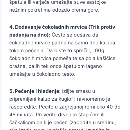
špatule ili varjače umešajte suve sastojke
nežnim pokretima odozdo prema gore.
4. Dodavanje čokoladnih mrvica (Trik protiv
padanja na dno):
Često se dešava da
čokoladne mrvice padnu na samo dno kalupa
tokom pečenja. Da biste to sprečili, 100g
čokoladnih mrvica pomešajte sa pola kašičice
brašna, pa ih tek onda špatulom lagano
umešajte u čokoladno testo.
5. Pečenje i hlađenje:
Izlijte smesu u
pripremljeni kalup za kuglof i ravnomerno je
rasporedite. Pecite u zagrejanoj rerni oko 40 do
45 minuta. Proverite drvenim štapićem ili
čačkalicom da li je pečen (zabodite u sredinu;