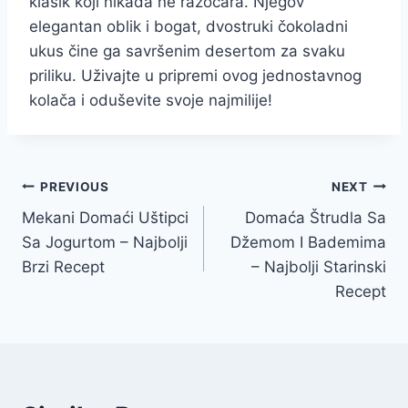
klasik koji nikada ne razočara. Njegov
elegantan oblik i bogat, dvostruki čokoladni
ukus čine ga savršenim desertom za svaku
priliku. Uživajte u pripremi ovog jednostavnog
kolača i oduševite svoje najmilije!
Post
PREVIOUS
NEXT
Mekani Domaći Uštipci
Domaća Štrudla Sa
navigation
Sa Jogurtom – Najbolji
Džemom I Bademima
Brzi Recept
– Najbolji Starinski
Recept