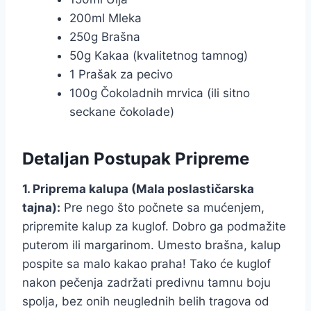
200ml Mleka
250g Brašna
50g Kakaa (kvalitetnog tamnog)
1 Prašak za pecivo
100g Čokoladnih mrvica (ili sitno
seckane čokolade)
Detaljan Postupak Pripreme
1. Priprema kalupa (Mala poslastičarska
tajna):
Pre nego što počnete sa mućenjem,
pripremite kalup za kuglof. Dobro ga podmažite
puterom ili margarinom. Umesto brašna, kalup
pospite sa malo kakao praha! Tako će kuglof
nakon pečenja zadržati predivnu tamnu boju
spolja, bez onih neuglednih belih tragova od