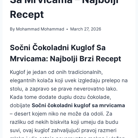
Recept
By
Mohammad Mohammad
March 27, 2026
Sočni Čokoladni Kuglof Sa
Mrvicama: Najbolji Brzi Recept
Kuglof je jedan od onih tradicionalnih,
elegantnih kolača koji uvek izgledaju prelepo na
stolu, a zapravo se prave neverovatno lako.
Kada tome dodate duplu dozu čokolade,
dobijate
Sočni čokoladni kuglof sa mrvicama
– desert kojem niko ne može da odoli. Za
razliku od nekih biskvita koji umeju da budu
suvi, ovaj kuglof zahvaljujući pravoj razmeri