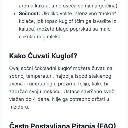
aromu kakaa, a ne oseća se njena gorčina).
Sočnost:
Ukoliko volite intenzivno “mokre”
kolače, još topao kuglof (čim ga izvadite iz
kalupa) možete blago poprskati sa malo
čokoladnog mleka.
Kako Čuvati Kuglof?
Ovaj sočni čokoladni kuglof možete čuvati na
sobnoj temperaturi, najbolje ispod staklenog
zvona ili umotanog u prozirnu foliju, kako bi
zadržao svoju mekoću. Ostaće savršeno svež i
vlažan do 4 dana. Nije ga potrebno držati u
frižideru.
Često Postavljana Pitanja (FAQ)