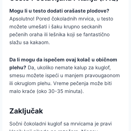
Mogu li u testo dodati orašaste plodove?
Apsolutno! Pored čokoladnih mrvica, u testo
možete umešati i šaku krupno seckanih
pečenih oraha ili lešnika koji se fantastično
slažu sa kakaom.
Da li mogu da ispečem ovaj kolač u običnom
plehu?
Da, ukoliko nemate kalup za kuglof,
smesu možete ispeći u manjem pravougaonom
ili okruglom plehu. Vreme pečenja može biti
malo kraće (oko 30-35 minuta).
Zaključak
Sočni čokoladni kuglof sa mrvicama je pravi