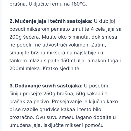
brašna. Uključite rernu na 180°C.
2. Mućenje jaja i tečnih sastojaka:
U dubljoj
posudi mikserom penasto umutite 4 cela jaja sa
200g šećera. Mutite oko 5 minuta, dok smesa
ne pobeli i ne udvostruči volumen. Zatim,
smanjite brzinu miksera na najslabije i u
tankom mlazu sipajte 150ml ulja, a nakon toga i
200ml mleka. Kratko sjedinite.
3. Dodavanje suvih sastojaka:
U posebnu
činiju prosejte 250g brašna, 50g kakaa i 1
prašak za pecivo. Prosejavanje je ključno kako
bi se razbile grudvice kakaa i testo bilo
prozračno. Ovu suvu smesu lagano dodajte u
umućena jaja. Isključite mikser i pomoću