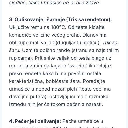
sjedine, kako urmašice ne bi bile žilave.
3. Oblikovanje i šaranje (Trik sa rendetom):
Uključite rernu na 180°C. Od testa kidajte
komadiće veličine većeg oraha. Dlanovima
oblikujte mali valjak (duguljastu lopticu).
Trik za
šaru:
Uzmite obično rende (stranu sa najsitnijim
rupicama). Pritisnite valjak od testa blago uz
rende, a zatim ga lagano “svucite” ili urolajte
preko rendeta kako bi na površini ostala
karakteristična, bobičasta šara. Poređajte
urmašice u nepodmazan pleh (testo već ima
dovoljno putera), ostavljajući malo razmaka
između njih jer će tokom pečenja narasti.
4. Pečenje i zalivanje:
Pecite urmašice u