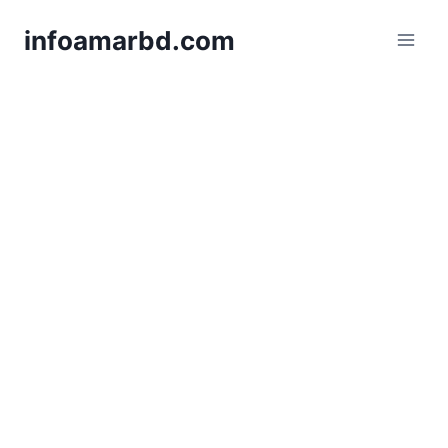
Skip
infoamarbd.com
to
content