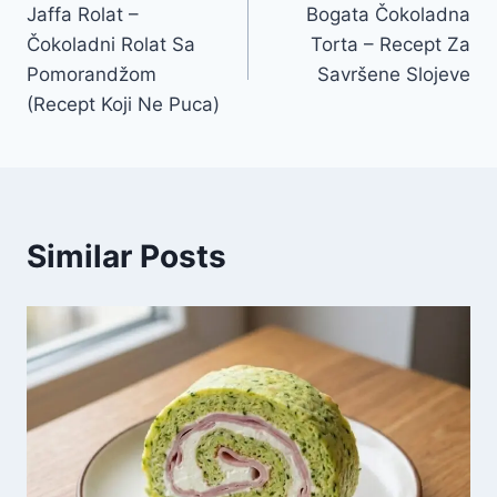
Jaffa Rolat –
Bogata Čokoladna
navigation
Čokoladni Rolat Sa
Torta – Recept Za
Pomorandžom
Savršene Slojeve
(Recept Koji Ne Puca)
Similar Posts