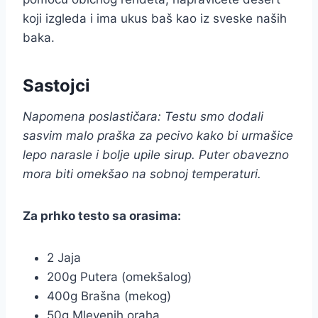
koji izgleda i ima ukus baš kao iz sveske naših
baka.
Sastojci
Napomena poslastičara: Testu smo dodali
sasvim malo praška za pecivo kako bi urmašice
lepo narasle i bolje upile sirup. Puter obavezno
mora biti omekšao na sobnoj temperaturi.
Za prhko testo sa orasima:
2 Jaja
200g Putera (omekšalog)
400g Brašna (mekog)
50g Mlevenih oraha