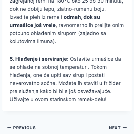
zagrejanoj rerni na 180°C oko 25 do 30 minuta,
dok ne dobiju lepu, zlatno-rumenu boju.
Izvadite pleh iz rerne i
odmah, dok su
urmašice još vrele
, ravnomerno ih prelijte onim
potpuno ohlađenim sirupom (zajedno sa
kolutovima limuna).
5. Hlađenje i serviranje:
Ostavite urmašice da
se ohlade na sobnoj temperaturi. Tokom
hlađenja, one će upiti sav sirup i postati
neverovatno sočne. Možete ih staviti u frižider
pre služenja kako bi bile još osvežavajuće.
Uživajte u ovom starinskom remek-delu!
Post
PREVIOUS
NEXT