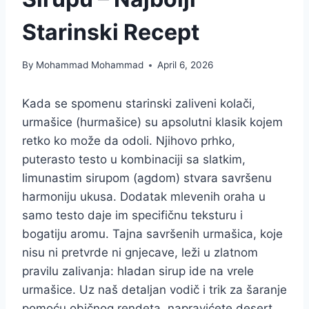
Starinski Recept
By
Mohammad Mohammad
April 6, 2026
Kada se spomenu starinski zaliveni kolači,
urmašice (hurmašice) su apsolutni klasik kojem
retko ko može da odoli. Njihovo prhko,
puterasto testo u kombinaciji sa slatkim,
limunastim sirupom (agdom) stvara savršenu
harmoniju ukusa. Dodatak mlevenih oraha u
samo testo daje im specifičnu teksturu i
bogatiju aromu. Tajna savršenih urmašica, koje
nisu ni pretvrde ni gnjecave, leži u zlatnom
pravilu zalivanja: hladan sirup ide na vrele
urmašice. Uz naš detaljan vodič i trik za šaranje
pomoću običnog rendeta, napravićete desert