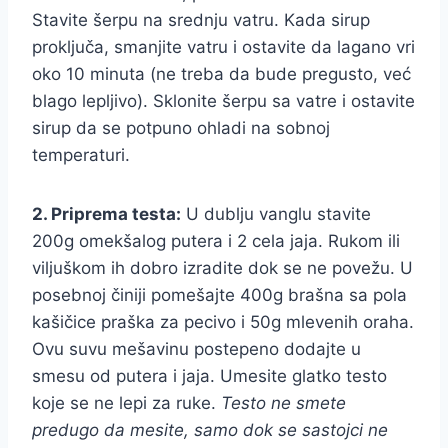
Stavite šerpu na srednju vatru. Kada sirup
proključa, smanjite vatru i ostavite da lagano vri
oko 10 minuta (ne treba da bude pregusto, već
blago lepljivo). Sklonite šerpu sa vatre i ostavite
sirup da se potpuno ohladi na sobnoj
temperaturi.
2. Priprema testa:
U dublju vanglu stavite
200g omekšalog putera i 2 cela jaja. Rukom ili
viljuškom ih dobro izradite dok se ne povežu. U
posebnoj činiji pomešajte 400g brašna sa pola
kašičice praška za pecivo i 50g mlevenih oraha.
Ovu suvu mešavinu postepeno dodajte u
smesu od putera i jaja. Umesite glatko testo
koje se ne lepi za ruke.
Testo ne smete
predugo da mesite, samo dok se sastojci ne