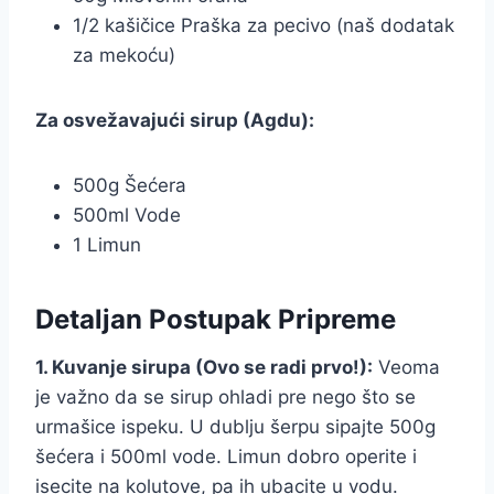
1/2 kašičice Praška za pecivo (naš dodatak
za mekoću)
Za osvežavajući sirup (Agdu):
500g Šećera
500ml Vode
1 Limun
Detaljan Postupak Pripreme
1. Kuvanje sirupa (Ovo se radi prvo!):
Veoma
je važno da se sirup ohladi pre nego što se
urmašice ispeku. U dublju šerpu sipajte 500g
šećera i 500ml vode. Limun dobro operite i
isecite na kolutove, pa ih ubacite u vodu.