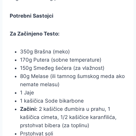
Potrebni Sastojci
Za Začinjeno Testo:
350g Brašna (meko)
170g Putera (sobne temperature)
150g Smeđeg šećera (za vlažnost)
80g Melase (ili tamnog šumskog meda ako
nemate melasu)
1 Jaje
1 kašičica Sode bikarbone
Začini:
2 kašičice đumbira u prahu, 1
kašičica cimeta, 1/2 kašičice karanfilića,
prstohvat bibera (za toplinu)
Prstohvat soli