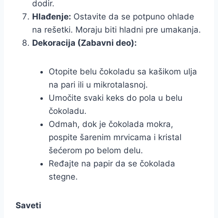
dodir.
Hlađenje:
Ostavite da se potpuno ohlade
na rešetki. Moraju biti hladni pre umakanja.
Dekoracija (Zabavni deo):
Otopite belu čokoladu sa kašikom ulja
na pari ili u mikrotalasnoj.
Umočite svaki keks do pola u belu
čokoladu.
Odmah, dok je čokolada mokra,
pospite šarenim mrvicama i kristal
šećerom po belom delu.
Ređajte na papir da se čokolada
stegne.
Saveti