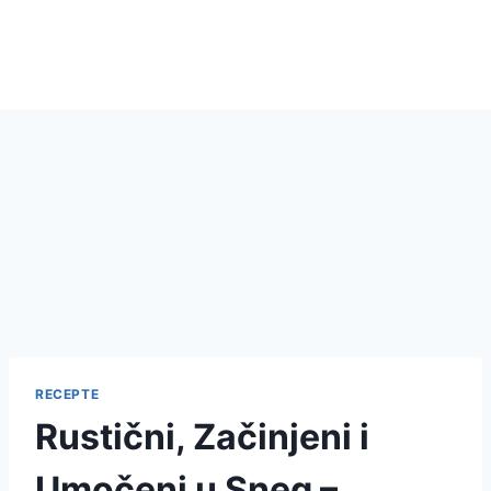
RECEPTE
Rustični, Začinjeni i
Umočeni u Sneg –