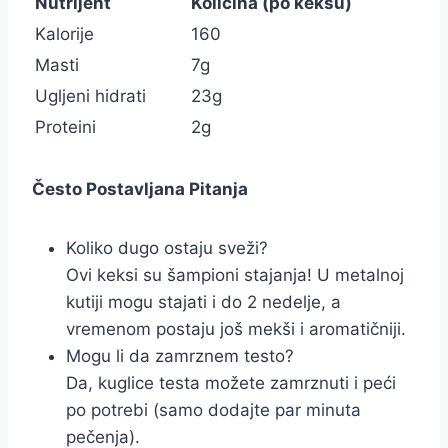
Nutrijent
Količina (po keksu)
Kalorije
160
Masti
7g
Ugljeni hidrati
23g
Proteini
2g
Često Postavljana Pitanja
Koliko dugo ostaju sveži?
Ovi keksi su šampioni stajanja! U metalnoj
kutiji mogu stajati i do 2 nedelje, a
vremenom postaju još mekši i aromatičniji.
Mogu li da zamrznem testo?
Da, kuglice testa možete zamrznuti i peći
po potrebi (samo dodajte par minuta
pečenja).