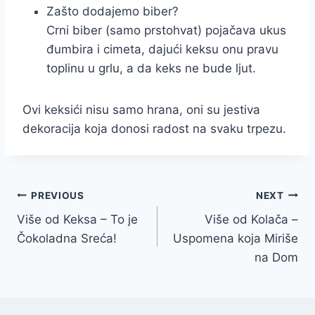
Zašto dodajemo biber?
Crni biber (samo prstohvat) pojačava ukus
đumbira i cimeta, dajući keksu onu pravu
toplinu u grlu, a da keks ne bude ljut.
Ovi keksići nisu samo hrana, oni su jestiva
dekoracija koja donosi radost na svaku trpezu.
Post
PREVIOUS
NEXT
Više od Keksa – To je
Više od Kolača –
navigation
Čokoladna Sreća!
Uspomena koja Miriše
na Dom