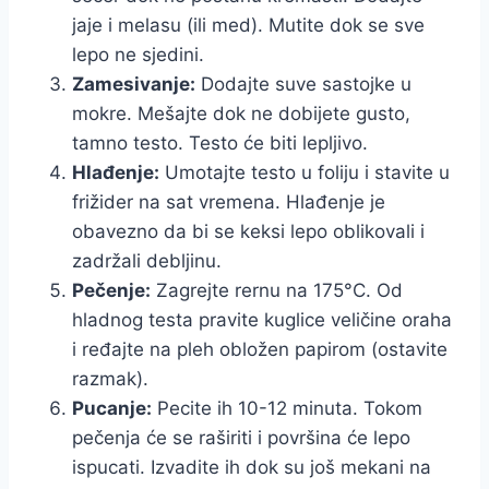
jaje i melasu (ili med). Mutite dok se sve
lepo ne sjedini.
Zamesivanje:
Dodajte suve sastojke u
mokre. Mešajte dok ne dobijete gusto,
tamno testo. Testo će biti lepljivo.
Hlađenje:
Umotajte testo u foliju i stavite u
frižider na sat vremena. Hlađenje je
obavezno da bi se keksi lepo oblikovali i
zadržali debljinu.
Pečenje:
Zagrejte rernu na 175°C. Od
hladnog testa pravite kuglice veličine oraha
i ređajte na pleh obložen papirom (ostavite
razmak).
Pucanje:
Pecite ih 10-12 minuta. Tokom
pečenja će se raširiti i površina će lepo
ispucati. Izvadite ih dok su još mekani na