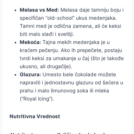
Melasa vs Med:
Melasa daje tamniju boju i
specifičan “old-school” ukus medenjaka.
Tamni med je odlična zamena, ali će keksi
biti malo slađi i svetliji.
Mekoća:
Tajna mekih medenjaka je u
kraćem pečenju. Ako ih prepečete, postaju
tvrdi keksi za umakanje u čaj (što je takođe
ukusno, ali drugačije).
Glazura:
Umesto bele čokolade možete
napraviti i jednostavnu glazuru od šećera u
prahu i malo limunovog soka ili mleka
(“Royal Icing”).
Nutritivna Vrednost