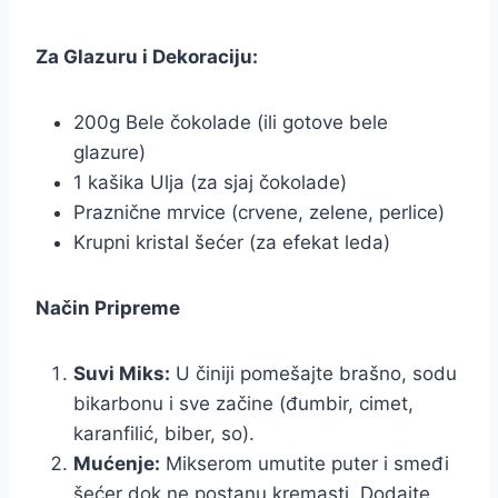
Za Glazuru i Dekoraciju:
200g Bele čokolade (ili gotove bele
glazure)
1 kašika Ulja (za sjaj čokolade)
Praznične mrvice (crvene, zelene, perlice)
Krupni kristal šećer (za efekat leda)
Način Pripreme
Suvi Miks:
U činiji pomešajte brašno, sodu
bikarbonu i sve začine (đumbir, cimet,
karanfilić, biber, so).
Mućenje:
Mikserom umutite puter i smeđi
šećer dok ne postanu kremasti. Dodajte