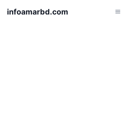
Skip
infoamarbd.com
to
content