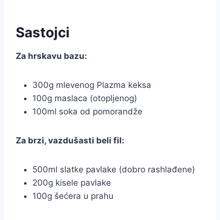
Sastojci
Za hrskavu bazu:
300g mlevenog Plazma keksa
100g maslaca (otopljenog)
100ml soka od pomorandže
Za brzi, vazdušasti beli fil:
500ml slatke pavlake (dobro rashlađene)
200g kisele pavlake
100g šećera u prahu