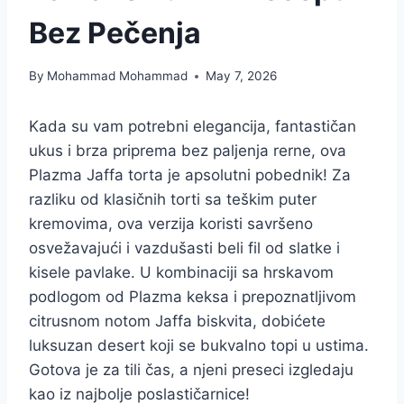
Bez Pečenja
By
Mohammad Mohammad
May 7, 2026
Kada su vam potrebni elegancija, fantastičan
ukus i brza priprema bez paljenja rerne, ova
Plazma Jaffa torta je apsolutni pobednik! Za
razliku od klasičnih torti sa teškim puter
kremovima, ova verzija koristi savršeno
osvežavajući i vazdušasti beli fil od slatke i
kisele pavlake. U kombinaciji sa hrskavom
podlogom od Plazma keksa i prepoznatljivom
citrusnom notom Jaffa biskvita, dobićete
luksuzan desert koji se bukvalno topi u ustima.
Gotova je za tili čas, a njeni preseci izgledaju
kao iz najbolje poslastičarnice!