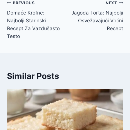
Post
PREVIOUS
NEXT
Domaće Krofne:
Jagoda Torta: Najbolji
navigation
Najbolji Starinski
Osvežavajući Voćni
Recept Za Vazdušasto
Recept
Testo
Similar Posts