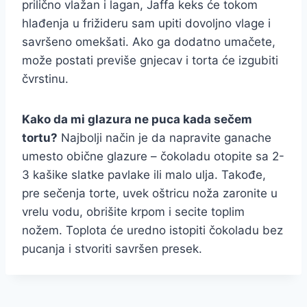
prilično vlažan i lagan, Jaffa keks će tokom
hlađenja u frižideru sam upiti dovoljno vlage i
savršeno omekšati. Ako ga dodatno umačete,
može postati previše gnjecav i torta će izgubiti
čvrstinu.
Kako da mi glazura ne puca kada sečem
tortu?
Najbolji način je da napravite ganache
umesto obične glazure – čokoladu otopite sa 2-
3 kašike slatke pavlake ili malo ulja. Takođe,
pre sečenja torte, uvek oštricu noža zaronite u
vrelu vodu, obrišite krpom i secite toplim
nožem. Toplota će uredno istopiti čokoladu bez
pucanja i stvoriti savršen presek.