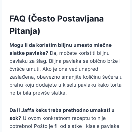
FAQ (Često Postavljana
Pitanja)
Mogu li da koristim biljnu umesto mlečne
slatke pavlake?
Da, možete koristiti biljnu
pavlaku za šlag. Biljna pavlaka se obično brže i
čvršće umuti. Ako je ona već unapred
zaslađena, obavezno smanjite količinu šećera u
prahu koju dodajete u kiselu pavlaku kako torta
ne bi bila previše slatka.
Da li Jaffa keks treba prethodno umakati u
sok?
U ovom konkretnom receptu to nije
potrebno! Pošto je fil od slatke i kisele pavlake