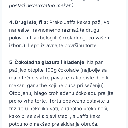
postati neverovatno mekan).
4. Drugi sloj fila:
Preko Jaffa keksa pažljivo
nanesite i ravnomerno razmažite drugu
polovinu fila (belog ili čokoladnog, po vašem
izboru). Lepo izravnajte površinu torte.
5. Čokoladna glazura i hlađenje:
Na pari
pažljivo otopite 100g čokolade (najbolje sa
malo tečne slatke pavlake kako biste dobili
mekani ganache koji ne puca pri sečenju).
Otopljenu, blago prohlađenu čokoladu prelijte
preko vrha torte. Tortu obavezno ostavite u
frižideru nekoliko sati, a idealno preko noći,
kako bi se svi slojevi stegli, a Jaffa keks
potpuno omekšao pre skidanja obruča.