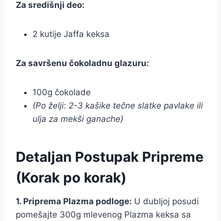
Za središnji deo:
2 kutije Jaffa keksa
Za savršenu čokoladnu glazuru:
100g čokolade
(Po želji: 2-3 kašike tečne slatke pavlake ili
ulja za mekši ganache)
Detaljan Postupak Pripreme
(Korak po korak)
1. Priprema Plazma podloge:
U dubljoj posudi
pomešajte 300g mlevenog Plazma keksa sa