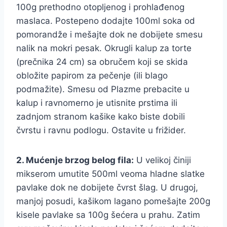
100g prethodno otopljenog i prohlađenog
maslaca. Postepeno dodajte 100ml soka od
pomorandže i mešajte dok ne dobijete smesu
nalik na mokri pesak. Okrugli kalup za torte
(prečnika 24 cm) sa obručem koji se skida
obložite papirom za pečenje (ili blago
podmažite). Smesu od Plazme prebacite u
kalup i ravnomerno je utisnite prstima ili
zadnjom stranom kašike kako biste dobili
čvrstu i ravnu podlogu. Ostavite u frižider.
2. Mućenje brzog belog fila:
U velikoj činiji
mikserom umutite 500ml veoma hladne slatke
pavlake dok ne dobijete čvrst šlag. U drugoj,
manjoj posudi, kašikom lagano pomešajte 200g
kisele pavlake sa 100g šećera u prahu. Zatim