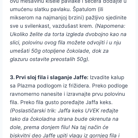
ovu mešavinu kisele pavlake i šećera dodajte u
umućenu slatku pavlaku. Špatulom (ili
mikserom na najmanjoj brzini) pažljivo sjedinite
sve u svilenkast, vazdušast krem.
(Napomena:
Ukoliko želite da torta izgleda dvobojno kao na
slici, polovinu ovog fila možete odvojiti i u nju
umešati 50g otopljene čokolade, dok za
glazuru ostavite preostalih 50g).
3. Prvi sloj fila i slaganje Jaffe:
Izvadite kalup
sa Plazma podlogom iz frižidera. Preko podloge
ravnomerno nanesite i izravnajte prvu polovinu
fila. Preko fila gusto poređajte Jaffa keks.
(Poslastičarski trik: Jaffa keks UVEK ređajte
tako da čokoladna strana bude okrenuta na
dole, prema donjem filu! Na taj način će
biskvitni deo Jaffe upiti vlagu iz gornjeg fila i