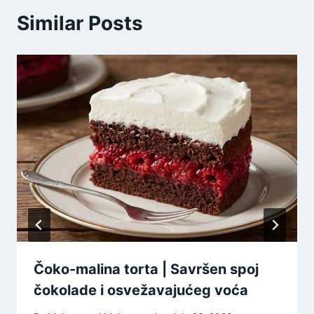
Similar Posts
Čoko-malina torta | Savršen spoj
čokolade i osvežavajućeg voća