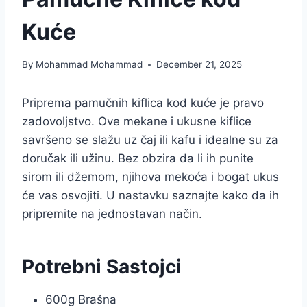
Kuće
By
Mohammad Mohammad
December 21, 2025
Priprema pamučnih kiflica kod kuće je pravo
zadovoljstvo. Ove mekane i ukusne kiflice
savršeno se slažu uz čaj ili kafu i idealne su za
doručak ili užinu. Bez obzira da li ih punite
sirom ili džemom, njihova mekoća i bogat ukus
će vas osvojiti. U nastavku saznajte kako da ih
pripremite na jednostavan način.
Potrebni Sastojci
600g Brašna