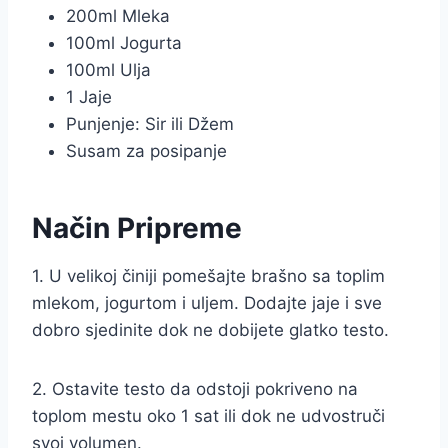
200ml Mleka
100ml Jogurta
100ml Ulja
1 Jaje
Punjenje: Sir ili Džem
Susam za posipanje
Način Pripreme
1. U velikoj činiji pomešajte brašno sa toplim
mlekom, jogurtom i uljem. Dodajte jaje i sve
dobro sjedinite dok ne dobijete glatko testo.
2. Ostavite testo da odstoji pokriveno na
toplom mestu oko 1 sat ili dok ne udvostruči
svoj volumen.