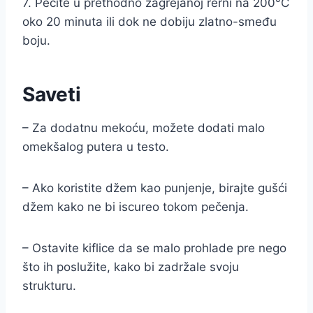
7. Pecite u prethodno zagrejanoj rerni na 200°C
oko 20 minuta ili dok ne dobiju zlatno-smeđu
boju.
Saveti
– Za dodatnu mekoću, možete dodati malo
omekšalog putera u testo.
– Ako koristite džem kao punjenje, birajte gušći
džem kako ne bi iscureo tokom pečenja.
– Ostavite kiflice da se malo prohlade pre nego
što ih poslužite, kako bi zadržale svoju
strukturu.