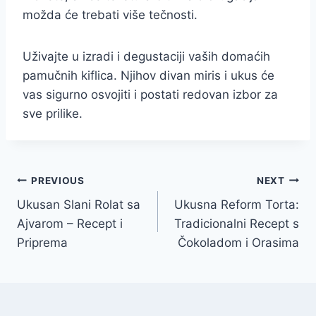
možda će trebati više tečnosti.
Uživajte u izradi i degustaciji vaših domaćih
pamučnih kiflica. Njihov divan miris i ukus će
vas sigurno osvojiti i postati redovan izbor za
sve prilike.
Post
PREVIOUS
NEXT
Ukusan Slani Rolat sa
Ukusna Reform Torta:
navigation
Ajvarom – Recept i
Tradicionalni Recept s
Priprema
Čokoladom i Orasima