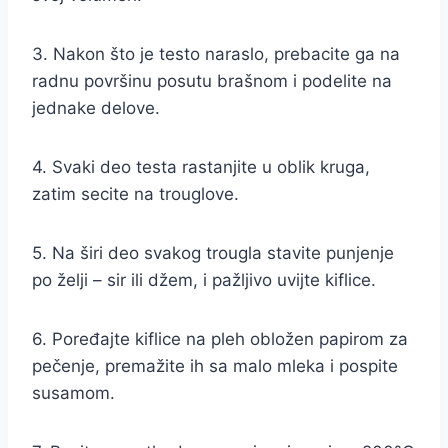
3. Nakon što je testo naraslo, prebacite ga na
radnu površinu posutu brašnom i podelite na
jednake delove.
4. Svaki deo testa rastanjite u oblik kruga,
zatim secite na trouglove.
5. Na širi deo svakog trougla stavite punjenje
po želji – sir ili džem, i pažljivo uvijte kiflice.
6. Poređajte kiflice na pleh obložen papirom za
pečenje, premažite ih sa malo mleka i pospite
susamom.