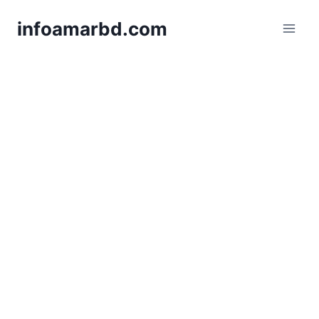
Skip
infoamarbd.com
to
content