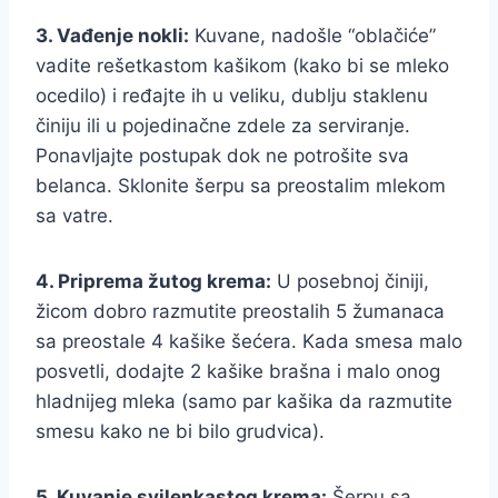
3. Vađenje nokli:
Kuvane, nadošle “oblačiće”
vadite rešetkastom kašikom (kako bi se mleko
ocedilo) i ređajte ih u veliku, dublju staklenu
činiju ili u pojedinačne zdele za serviranje.
Ponavljajte postupak dok ne potrošite sva
belanca. Sklonite šerpu sa preostalim mlekom
sa vatre.
4. Priprema žutog krema:
U posebnoj činiji,
žicom dobro razmutite preostalih 5 žumanaca
sa preostale 4 kašike šećera. Kada smesa malo
posvetli, dodajte 2 kašike brašna i malo onog
hladnijeg mleka (samo par kašika da razmutite
smesu kako ne bi bilo grudvica).
5. Kuvanje svilenkastog krema:
Šerpu sa