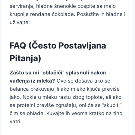
serviranja, hladne šnenokle pospite sa malo
krupnije rendane čokolade. Poslužite ih hladne i
uživajte!
FAQ (Često Postavljana
Pitanja)
Zašto su mi “oblačići” splasnuli nakon
vađenja iz mleka?
Ovo se dešava ako se
belanca prekuvaju ili ako mleko ključa previše
jako. Nokle u mleku rastu zbog toplote, ali ako
se proteini previše zgrušaju, oni će se “skupiti”
čim se ohlade. Kuvajte ih veoma kratko na tihoj
vatri.