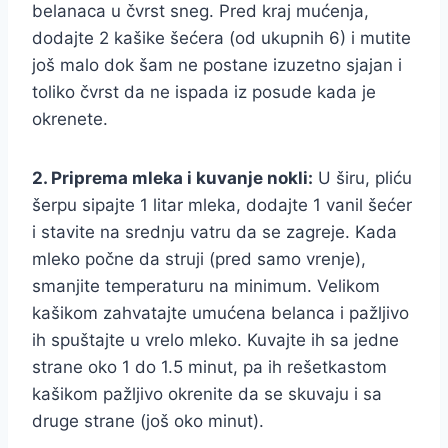
belanaca u čvrst sneg. Pred kraj mućenja,
dodajte 2 kašike šećera (od ukupnih 6) i mutite
još malo dok šam ne postane izuzetno sjajan i
toliko čvrst da ne ispada iz posude kada je
okrenete.
2. Priprema mleka i kuvanje nokli:
U širu, pliću
šerpu sipajte 1 litar mleka, dodajte 1 vanil šećer
i stavite na srednju vatru da se zagreje. Kada
mleko počne da struji (pred samo vrenje),
smanjite temperaturu na minimum. Velikom
kašikom zahvatajte umućena belanca i pažljivo
ih spuštajte u vrelo mleko. Kuvajte ih sa jedne
strane oko 1 do 1.5 minut, pa ih rešetkastom
kašikom pažljivo okrenite da se skuvaju i sa
druge strane (još oko minut).