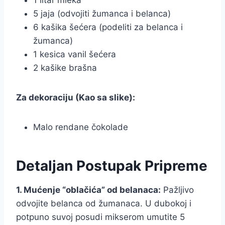
1 litar mleka
5 jaja (odvojiti žumanca i belanca)
6 kašika šećera (podeliti za belanca i
žumanca)
1 kesica vanil šećera
2 kašike brašna
Za dekoraciju (Kao sa slike):
Malo rendane čokolade
Detaljan Postupak Pripreme
1. Mućenje “oblačića” od belanaca:
Pažljivo
odvojite belanca od žumanaca. U dubokoj i
potpuno suvoj posudi mikserom umutite 5