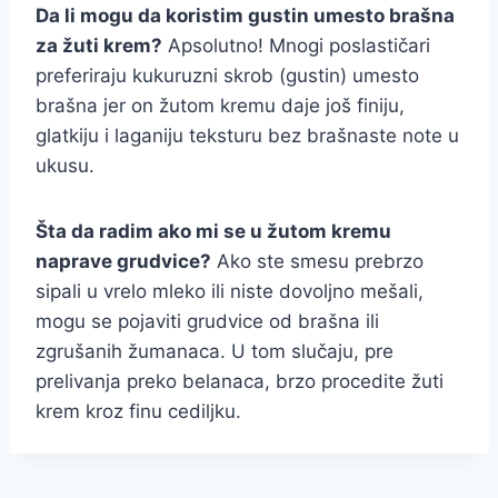
Da li mogu da koristim gustin umesto brašna
za žuti krem?
Apsolutno! Mnogi poslastičari
preferiraju kukuruzni skrob (gustin) umesto
brašna jer on žutom kremu daje još finiju,
glatkiju i laganiju teksturu bez brašnaste note u
ukusu.
Šta da radim ako mi se u žutom kremu
naprave grudvice?
Ako ste smesu prebrzo
sipali u vrelo mleko ili niste dovoljno mešali,
mogu se pojaviti grudvice od brašna ili
zgrušanih žumanaca. U tom slučaju, pre
prelivanja preko belanaca, brzo procedite žuti
krem kroz finu cediljku.