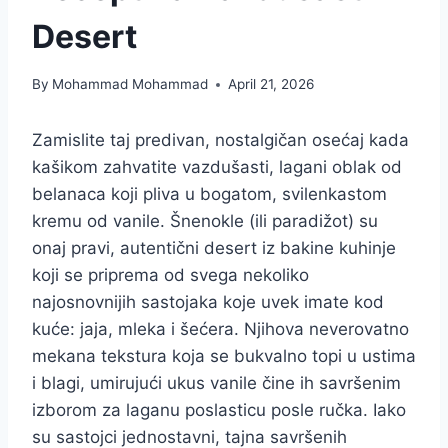
Desert
By
Mohammad Mohammad
April 21, 2026
Zamislite taj predivan, nostalgičan osećaj kada
kašikom zahvatite vazdušasti, lagani oblak od
belanaca koji pliva u bogatom, svilenkastom
kremu od vanile. Šnenokle (ili paradižot) su
onaj pravi, autentični desert iz bakine kuhinje
koji se priprema od svega nekoliko
najosnovnijih sastojaka koje uvek imate kod
kuće: jaja, mleka i šećera. Njihova neverovatno
mekana tekstura koja se bukvalno topi u ustima
i blagi, umirujući ukus vanile čine ih savršenim
izborom za laganu poslasticu posle ručka. Iako
su sastojci jednostavni, tajna savršenih