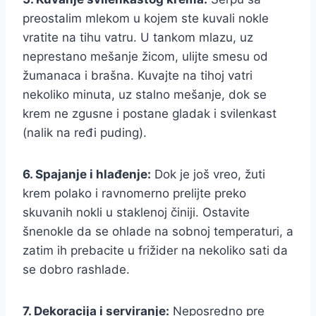
preostalim mlekom u kojem ste kuvali nokle
vratite na tihu vatru. U tankom mlazu, uz
neprestano mešanje žicom, ulijte smesu od
žumanaca i brašna. Kuvajte na tihoj vatri
nekoliko minuta, uz stalno mešanje, dok se
krem ne zgusne i postane gladak i svilenkast
(nalik na ređi puding).
6. Spajanje i hlađenje:
Dok je još vreo, žuti
krem polako i ravnomerno prelijte preko
skuvanih nokli u staklenoj činiji. Ostavite
šnenokle da se ohlade na sobnoj temperaturi, a
zatim ih prebacite u frižider na nekoliko sati da
se dobro rashlade.
7. Dekoracija i serviranje:
Neposredno pre