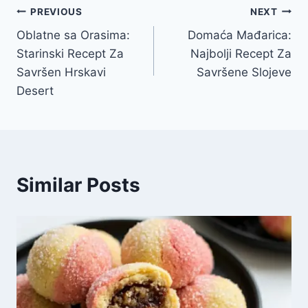
Post
PREVIOUS
NEXT
Oblatne sa Orasima:
Domaća Mađarica:
navigation
Starinski Recept Za
Najbolji Recept Za
Savršen Hrskavi
Savršene Slojeve
Desert
Similar Posts