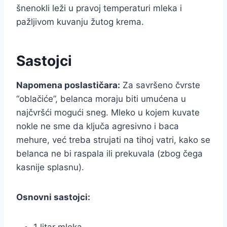
šnenokli leži u pravoj temperaturi mleka i
pažljivom kuvanju žutog krema.
Sastojci
Napomena poslastičara:
Za savršeno čvrste
“oblačiće”, belanca moraju biti umućena u
najčvršći mogući sneg. Mleko u kojem kuvate
nokle ne sme da ključa agresivno i baca
mehure, već treba strujati na tihoj vatri, kako se
belanca ne bi raspala ili prekuvala (zbog čega
kasnije splasnu).
Osnovni sastojci: