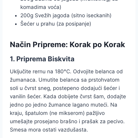
komadima voća)
200g Svežih jagoda (sitno iseckanih)
Šećer u prahu (za posipanje)
Način Pripreme: Korak po Korak
1. Priprema Biskvita
Uključite rernu na 180°C. Odvojite belanca od
žumanaca. Umutite belanca sa prstohvatom
soli u čvrst sneg, postepeno dodajući šećer i
vanilin šećer. Kada dobijete čvrst šam, dodajte
jedno po jedno žumance lagano muteći. Na
kraju, špatulom (ne mikserom) pažljivo
umešajte prosejano brašno i prašak za pecivo.
Smesa mora ostati vazdušasta.