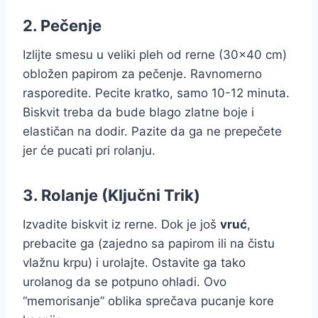
2. Pečenje
Izlijte smesu u veliki pleh od rerne (30×40 cm)
obložen papirom za pečenje. Ravnomerno
rasporedite. Pecite kratko, samo 10-12 minuta.
Biskvit treba da bude blago zlatne boje i
elastičan na dodir. Pazite da ga ne prepečete
jer će pucati pri rolanju.
3. Rolanje (Ključni Trik)
Izvadite biskvit iz rerne. Dok je još
vruć
,
prebacite ga (zajedno sa papirom ili na čistu
vlažnu krpu) i urolajte. Ostavite ga tako
urolanog da se potpuno ohladi. Ovo
“memorisanje” oblika sprečava pucanje kore