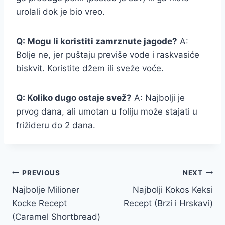
urolali dok je bio vreo.
Q: Mogu li koristiti zamrznute jagode?
A:
Bolje ne, jer puštaju previše vode i raskvasiće
biskvit. Koristite džem ili sveže voće.
Q: Koliko dugo ostaje svež?
A: Najbolji je
prvog dana, ali umotan u foliju može stajati u
frižideru do 2 dana.
Post
PREVIOUS
NEXT
Najbolje Milioner
Najbolji Kokos Keksi
navigation
Kocke Recept
Recept (Brzi i Hrskavi)
(Caramel Shortbread)