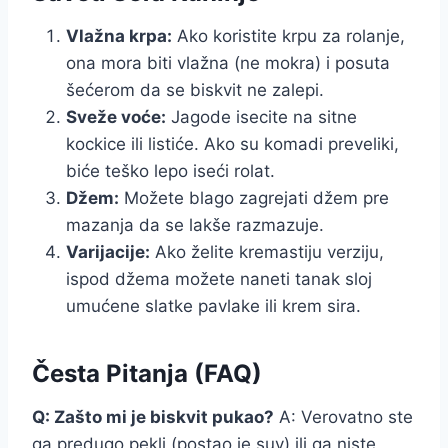
Vlažna krpa:
Ako koristite krpu za rolanje,
ona mora biti vlažna (ne mokra) i posuta
šećerom da se biskvit ne zalepi.
Sveže voće:
Jagode isecite na sitne
kockice ili listiće. Ako su komadi preveliki,
biće teško lepo iseći rolat.
Džem:
Možete blago zagrejati džem pre
mazanja da se lakše razmazuje.
Varijacije:
Ako želite kremastiju verziju,
ispod džema možete naneti tanak sloj
umućene slatke pavlake ili krem sira.
Česta Pitanja (FAQ)
Q: Zašto mi je biskvit pukao?
A: Verovatno ste
ga predugo pekli (postao je suv) ili ga niste