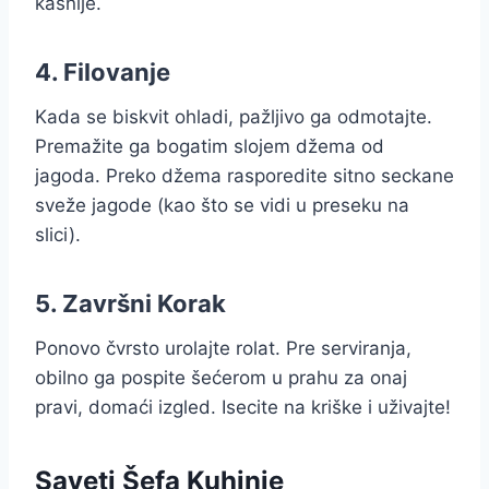
kasnije.
4. Filovanje
Kada se biskvit ohladi, pažljivo ga odmotajte.
Premažite ga bogatim slojem džema od
jagoda. Preko džema rasporedite sitno seckane
sveže jagode (kao što se vidi u preseku na
slici).
5. Završni Korak
Ponovo čvrsto urolajte rolat. Pre serviranja,
obilno ga pospite šećerom u prahu za onaj
pravi, domaći izgled. Isecite na kriške i uživajte!
Saveti Šefa Kuhinje