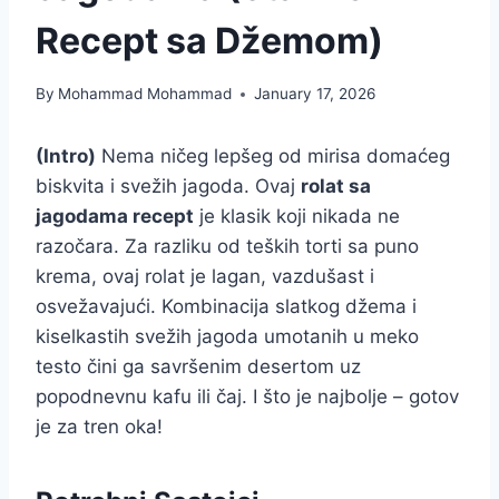
Recept sa Džemom)
By
Mohammad Mohammad
January 17, 2026
(Intro)
Nema ničeg lepšeg od mirisa domaćeg
biskvita i svežih jagoda. Ovaj
rolat sa
jagodama recept
je klasik koji nikada ne
razočara. Za razliku od teških torti sa puno
krema, ovaj rolat je lagan, vazdušast i
osvežavajući. Kombinacija slatkog džema i
kiselkastih svežih jagoda umotanih u meko
testo čini ga savršenim desertom uz
popodnevnu kafu ili čaj. I što je najbolje – gotov
je za tren oka!