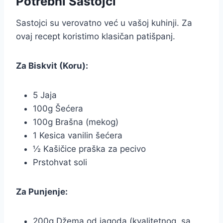
Potrebni Sastojci
Sastojci su verovatno već u vašoj kuhinji. Za
ovaj recept koristimo klasičan patišpanj.
Za Biskvit (Koru):
5 Jaja
100g Šećera
100g Brašna (mekog)
1 Kesica vanilin šećera
½ Kašičice praška za pecivo
Prstohvat soli
Za Punjenje:
200g Džema od jagoda (kvalitetnog, sa