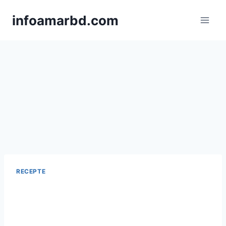
Skip
infoamarbd.com
to
content
RECEPTE