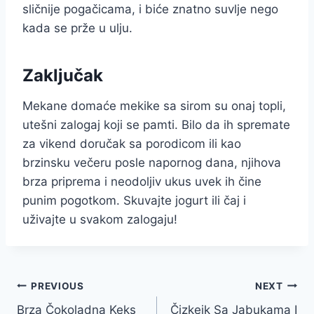
sličnije pogačicama, i biće znatno suvlje nego
kada se prže u ulju.
Zaključak
Mekane domaće mekike sa sirom su onaj topli,
utešni zalogaj koji se pamti. Bilo da ih spremate
za vikend doručak sa porodicom ili kao
brzinsku večeru posle napornog dana, njihova
brza priprema i neodoljiv ukus uvek ih čine
punim pogotkom. Skuvajte jogurt ili čaj i
uživajte u svakom zalogaju!
Post
PREVIOUS
NEXT
Brza Čokoladna Keks
Čizkejk Sa Jabukama I