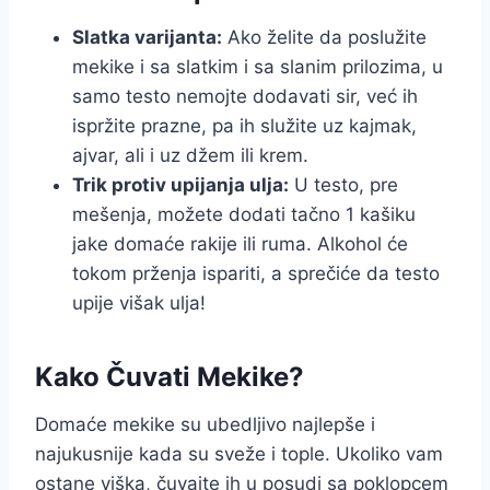
Slatka varijanta:
Ako želite da poslužite
mekike i sa slatkim i sa slanim prilozima, u
samo testo nemojte dodavati sir, već ih
ispržite prazne, pa ih služite uz kajmak,
ajvar, ali i uz džem ili krem.
Trik protiv upijanja ulja:
U testo, pre
mešenja, možete dodati tačno 1 kašiku
jake domaće rakije ili ruma. Alkohol će
tokom prženja ispariti, a sprečiće da testo
upije višak ulja!
Kako Čuvati Mekike?
Domaće mekike su ubedljivo najlepše i
najukusnije kada su sveže i tople. Ukoliko vam
ostane viška, čuvajte ih u posudi sa poklopcem