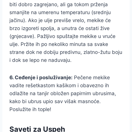
biti dobro zagrejano, ali ga tokom prženja
smanjite na umerenu temperaturu (srednju
jačinu). Ako je ulje previše vrelo, mekike će
brzo izgoreti spolja, a unutra će ostati žive
(gnjecave). Pažljivo spuštajte mekike u vruće
ulje. Pržite ih po nekoliko minuta sa svake
strane dok ne dobiju predivnu, zlatno-žutu boju
i dok se lepo ne naduvaju.
6. Ceđenje i posluživanje:
Pečene mekike
vadite rešetkastom kašikom i obavezno ih
odlažite na tanjir obložen papirnim ubrusima,
kako bi ubrus upio sav višak masnoće.
Poslužite ih tople!
Saveti za Uspeh