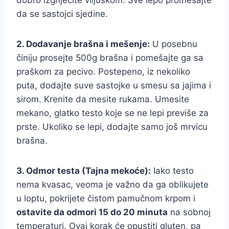
dobro izgnječite viljuškom. Sve lepo promešajte
da se sastojci sjedine.
2. Dodavanje brašna i mešenje:
U posebnu
činiju prosejte 500g brašna i pomešajte ga sa
praškom za pecivo. Postepeno, iz nekoliko
puta, dodajte suve sastojke u smesu sa jajima i
sirom. Krenite da mesite rukama. Umesite
mekano, glatko testo koje se ne lepi previše za
prste. Ukoliko se lepi, dodajte samo još mrvicu
brašna.
3. Odmor testa (Tajna mekoće):
Iako testo
nema kvasac, veoma je važno da ga oblikujete
u loptu, pokrijete čistom pamučnom krpom i
ostavite da odmori 15 do 20 minuta
na sobnoj
temperaturi. Ovaj korak će opustiti gluten, pa