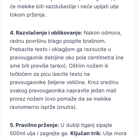
će mekike biti vazdušastije i neće upijati ulje
tokom prženja.
4. Razvlačenje i oblikovanje:
Nakon odmora,
radnu površinu blago pospite brašnom.
Prebacite testo i oklagijom ga razvucite u
pravougaonik debljine oko pola centimetra (ne
sme biti previše tanko). Oštrim nožem ili
točkićem za picu isecite testo na
pravougaonike željene veličine. Kroz sredinu
svakog pravougaonika napravite jedan mali
prorez nožem (ovo pomaže da se mekike
ravnomerno isprže iznutra).
5. Pravilno prženje:
U dublji tiganj sipajte
500ml ulja i zagrejte ga.
Ključan trik:
Ulje mora