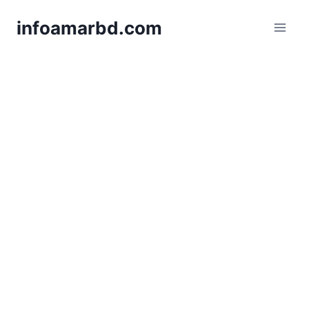
Skip
infoamarbd.com
to
content