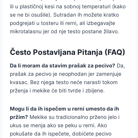
ili u plastičnoj kesi na sobnoj temperaturi (kako
se ne bi osušile). Sutradan ih možete kratko
podgrejati u tosteru ili rerni, ali izbegavajte
mikrotalasnu jer od nje testo postane žilavo.
Često Postavljana Pitanja (FAQ)
Da li moram da stavim prašak za pecivo?
Da,
prašak za pecivo je neophodan jer zamenjuje
kvasac. Bez njega testo neće narasti tokom
prženja i mekike će biti tvrde i zbijene.
Mogu li da ih ispečem u rerni umesto da ih
pržim?
Mekike su tradicionalno prženo jelo i
ukus se menja ako se peku u rerni. Ako
pokušate da ih ispečete, dobićete pecivo