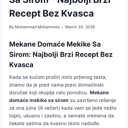
Recept Bez Kvasca
By
Mohammad Mohammad
March 30, 2026
Mekane Domaće Mekike Sa
Sirom: Najbolji Brzi Recept Bez
Kvasca
Kada se kućom proširi miris prženog testa,
znamo da je pred nama pravi domaćinski
doručak koji okuplja celu porodicu.
Mekane
domaće mekike sa sirom
su savršeno rešenje
za ona jutra (ili večeri) kada vam se jede nešto
toplo, ukusno i zasitno, a nemate vremena da
čekate satima da kvasno testo nadođe.