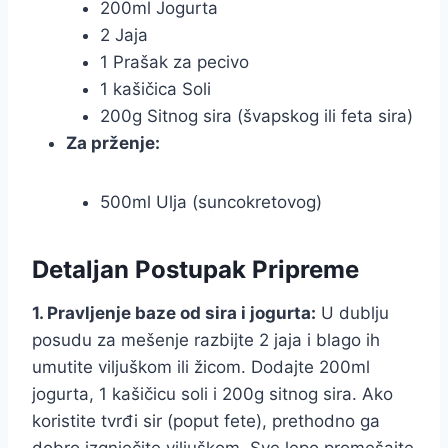
200ml Jogurta
2 Jaja
1 Prašak za pecivo
1 kašičica Soli
200g Sitnog sira (švapskog ili feta sira)
Za prženje:
500ml Ulja (suncokretovog)
Detaljan Postupak Pripreme
1. Pravljenje baze od sira i jogurta:
U dublju
posudu za mešenje razbijte 2 jaja i blago ih
umutite viljuškom ili žicom. Dodajte 200ml
jogurta, 1 kašičicu soli i 200g sitnog sira. Ako
koristite tvrđi sir (poput fete), prethodno ga