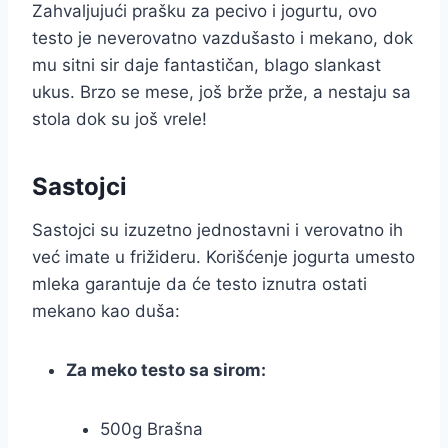
Zahvaljujući prašku za pecivo i jogurtu, ovo
testo je neverovatno vazdušasto i mekano, dok
mu sitni sir daje fantastičan, blago slankast
ukus. Brzo se mese, još brže prže, a nestaju sa
stola dok su još vrele!
Sastojci
Sastojci su izuzetno jednostavni i verovatno ih
već imate u frižideru. Korišćenje jogurta umesto
mleka garantuje da će testo iznutra ostati
mekano kao duša:
Za meko testo sa sirom:
500g Brašna