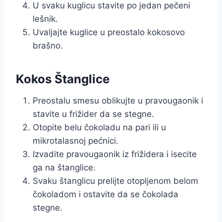
U svaku kuglicu stavite po jedan pečeni
lešnik.
Uvaljajte kuglice u preostalo kokosovo
brašno.
Kokos Štanglice
Preostalu smesu oblikujte u pravougaonik i
stavite u frižider da se stegne.
Otopite belu čokoladu na pari ili u
mikrotalasnoj pećnici.
Izvadite pravougaonik iz frižidera i isecite
ga na štanglice.
Svaku štanglicu prelijte otopljenom belom
čokoladom i ostavite da se čokolada
stegne.