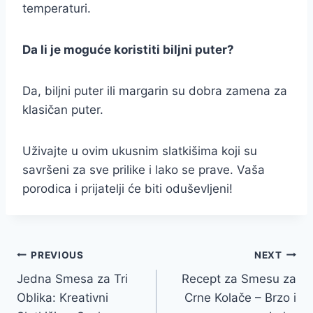
temperaturi.
Da li je moguće koristiti biljni puter?
Da, biljni puter ili margarin su dobra zamena za
klasičan puter.
Uživajte u ovim ukusnim slatkišima koji su
savršeni za sve prilike i lako se prave. Vaša
porodica i prijatelji će biti oduševljeni!
Post
PREVIOUS
NEXT
Jedna Smesa za Tri
Recept za Smesu za
navigation
Oblika: Kreativni
Crne Kolače – Brzo i