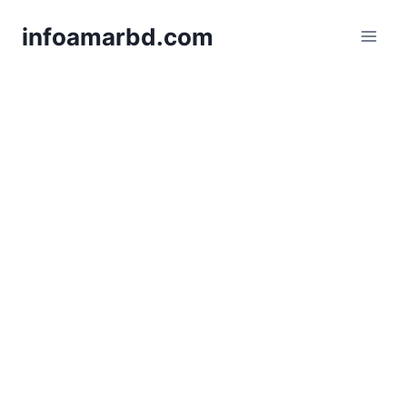
Skip
infoamarbd.com
to
content