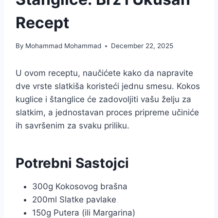
Recept
By
Mohammad Mohammad
December 22, 2025
U ovom receptu, naučićete kako da napravite
dve vrste slatkiša koristeći jednu smesu. Kokos
kuglice i štanglice će zadovoljiti vašu želju za
slatkim, a jednostavan proces pripreme učiniće
ih savršenim za svaku priliku.
Potrebni Sastojci
300g Kokosovog brašna
200ml Slatke pavlake
150g Putera (ili Margarina)