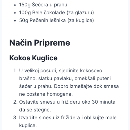
150g Šećera u prahu
100g Bele čokolade (za glazuru)
50g Pečenih lešnika (za kuglice)
Način Pripreme
Kokos Kuglice
U velikoj posudi, sjedinite kokosovo
brašno, slatku pavlaku, omekšali puter i
šećer u prahu. Dobro izmešajte dok smesa
ne postane homogena.
Ostavite smesu u frižideru oko 30 minuta
da se stegne.
Izvadite smesu iz frižidera i oblikujte male
kuglice.