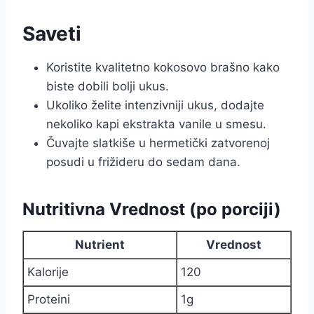
Saveti
Koristite kvalitetno kokosovo brašno kako
biste dobili bolji ukus.
Ukoliko želite intenzivniji ukus, dodajte
nekoliko kapi ekstrakta vanile u smesu.
Čuvajte slatkiše u hermetički zatvorenoj
posudi u frižideru do sedam dana.
Nutritivna Vrednost (po porciji)
Nutrient
Vrednost
Kalorije
120
Proteini
1g