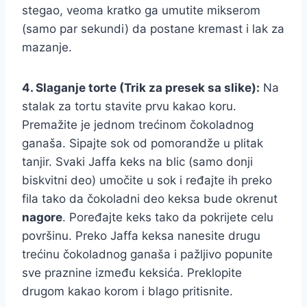
stegao, veoma kratko ga umutite mikserom
(samo par sekundi) da postane kremast i lak za
mazanje.
4. Slaganje torte (Trik za presek sa slike):
Na
stalak za tortu stavite prvu kakao koru.
Premažite je jednom trećinom čokoladnog
ganaša. Sipajte sok od pomorandže u plitak
tanjir. Svaki Jaffa keks na blic (samo donji
biskvitni deo) umočite u sok i ređajte ih preko
fila tako da čokoladni deo keksa bude okrenut
nagore
. Poređajte keks tako da pokrijete celu
površinu. Preko Jaffa keksa nanesite drugu
trećinu čokoladnog ganaša i pažljivo popunite
sve praznine između keksića. Preklopite
drugom kakao korom i blago pritisnite.