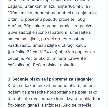
Lagano, u tankom mlazu, ulijte 100ml ulja i
100ml mleka, neprestano muteći na najmanjoj
brzini. U posebnu posudu prosejte 150g
brašna, 30g kakao praha i prašak za pecivo.
Suve sastojke ručno (špatulom) umešajte u
smesu sa jajima, pazeći da testo ostane
vazdušasto. Smesu izlijte u okrugli kalup
(prečnika 22 cm ili 24 cm) obložen papirom za
pečenje. Pecite oko 25 minuta (proverite
čačkalicom). Pečen biskvit ohladite.
3. Sečenje biskvita i priprema za slaganje:
Kada se kakao biskvit potpuno ohladi, oštrim
nožem ga presecite horizontalno na pola, tako
da dobijete dve jednake kore. Izvadite ohlađeni
čokoladni ganaš iz frižidera. Ako se previše