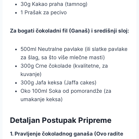
30g Kakao praha (tamnog)
1 Prašak za pecivo
Za bogati čokoladni fil (Ganaš) i središnji sloj:
500ml Neutralne pavlake (ili slatke pavlake
za šlag, sa što više mlečne masti)
300g Crne čokolade (kvalitetne, za
kuvanje)
300g Jafa keksa (Jaffa cakes)
Oko 100ml Soka od pomorandže (za
umakanje keksa)
Detaljan Postupak Pripreme
1. Pravljenje čokoladnog ganaša (Ovo radite