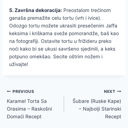
5. Završna dekoracija:
Preostalom trećinom
ganaša premažite celu tortu (vrh i ivice).
Odozgo tortu možete ukrasiti presečenim Jaffa
keksima i kriškama sveže pomorandže, baš kao
na fotografiji. Ostavite tortu u frižideru preko
noći kako bi se ukusi savršeno sjedinili, a keks
potpuno omekšao. Secite oštrim nožem i
uživajte!
Post
PREVIOUS
NEXT
Karamel Torta Sa
Šubare (Ruske Kape)
navigation
Orasima – Raskošni
– Najbolji Starinski
Domaći Recept
Recept