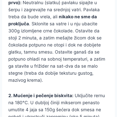
prvo):
Neutralnu (slatku) pavlaku sipajte u
šerpu i zagrevajte na srednjoj vatri. Pavlaka
treba da bude vrela, ali
nikako ne sme da
proključa
. Sklonite sa vatre i u nju ubacite
300g izlomljene crne čokolade. Ostavite da
stoji 2 minuta, a zatim mešajte žicom dok se
čokolada potpuno ne otopi i dok ne dobijete
glatku, tamnu smesu. Ostavite ganaš da se
potpuno ohladi na sobnoj temperaturi, a zatim
ga stavite u frižider na sat-dva da se malo
stegne (treba da dobije teksturu gustog,
mazivog krema).
2. Mućenje i pečenje biskvita:
Uključite rernu
na 180°C. U dubljoj činiji mikserom penasto
umutite 4 jaja sa 150g šećera dok smesa ne
pobeli i utrostruči zapreminu (oko 5 minuta).