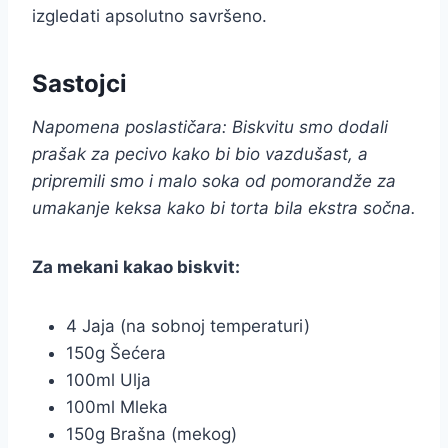
izgledati apsolutno savršeno.
Sastojci
Napomena poslastičara: Biskvitu smo dodali
prašak za pecivo kako bi bio vazdušast, a
pripremili smo i malo soka od pomorandže za
umakanje keksa kako bi torta bila ekstra sočna.
Za mekani kakao biskvit:
4 Jaja (na sobnoj temperaturi)
150g Šećera
100ml Ulja
100ml Mleka
150g Brašna (mekog)