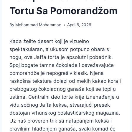
Tortu Sa Pomorandžom
By
Mohammad Mohammad
April 6, 2026
Kada želite desert koji je vizuelno
spektakularan, a ukusom potpuno obara s
nogu, ova Jaffa torta je apsolutni pobednik.
Spoj bogate tamne čokolade i osvežavajuće
pomorandže je nepogrešiv klasik. Njena
raskošna tekstura dolazi od mekih kakao kora i
prebogatog čokoladnog ganaša koji se topi u
ustima. Centralni deo torte krije iznenađenje u
vidu sočnog Jaffa keksa, stvarajući presek
dostojan vrhunskog poslastičarskog magazina.
Uz naš proveren trik sa natapanjem keksa i
pravilnim hlađenjem ganaša, svaki komad će