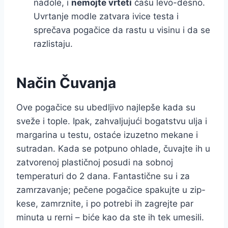
nadole, i
nemojte vrteti
čašu levo-desno.
Uvrtanje modle zatvara ivice testa i
sprečava pogačice da rastu u visinu i da se
razlistaju.
Način Čuvanja
Ove pogačice su ubedljivo najlepše kada su
sveže i tople. Ipak, zahvaljujući bogatstvu ulja i
margarina u testu, ostaće izuzetno mekane i
sutradan. Kada se potpuno ohlade, čuvajte ih u
zatvorenoj plastičnoj posudi na sobnoj
temperaturi do 2 dana. Fantastične su i za
zamrzavanje; pečene pogačice spakujte u zip-
kese, zamrznite, i po potrebi ih zagrejte par
minuta u rerni – biće kao da ste ih tek umesili.