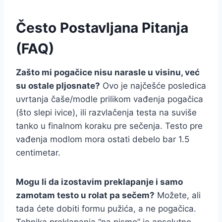
Često Postavljana Pitanja
(FAQ)
Zašto mi pogačice nisu narasle u visinu, već
su ostale pljosnate?
Ovo je najčešće posledica
uvrtanja čaše/modle prilikom vađenja pogačica
(što slepi ivice), ili razvlačenja testa na suviše
tanko u finalnom koraku pre sečenja. Testo pre
vađenja modlom mora ostati debelo bar 1.5
centimetar.
Mogu li da izostavim preklapanje i samo
zamotam testo u rolat pa sečem?
Možete, ali
tada ćete dobiti formu pužića, a ne pogačica.