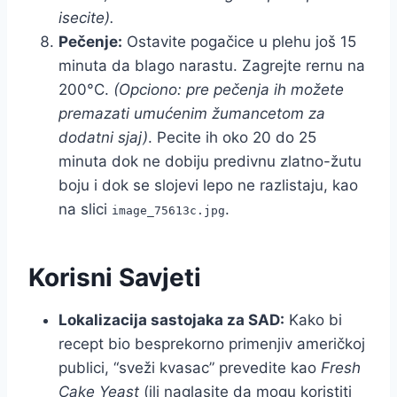
isecite).
Pečenje:
Ostavite pogačice u plehu još 15
minuta da blago narastu. Zagrejte rernu na
200°C.
(Opciono: pre pečenja ih možete
premazati umućenim žumancetom za
dodatni sjaj)
. Pecite ih oko 20 do 25
minuta dok ne dobiju predivnu zlatno-žutu
boju i dok se slojevi lepo ne razlistaju, kao
na slici
.
image_75613c.jpg
Korisni Savjeti
Lokalizacija sastojaka za SAD:
Kako bi
recept bio besprekorno primenjiv američkoj
publici, “sveži kvasac” prevedite kao
Fresh
Cake Yeast
(ili naglasite da mogu koristiti