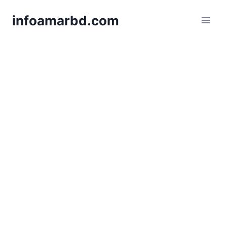
Skip
infoamarbd.com
to
content