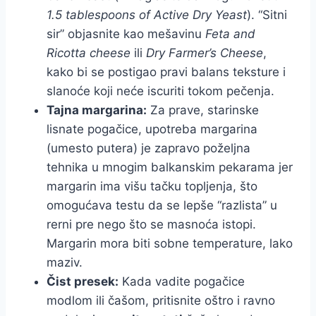
1.5 tablespoons of Active Dry Yeast
). “Sitni
sir” objasnite kao mešavinu
Feta and
Ricotta cheese
ili
Dry Farmer’s Cheese
,
kako bi se postigao pravi balans teksture i
slanoće koji neće iscuriti tokom pečenja.
Tajna margarina:
Za prave, starinske
lisnate pogačice, upotreba margarina
(umesto putera) je zapravo poželjna
tehnika u mnogim balkanskim pekarama jer
margarin ima višu tačku topljenja, što
omogućava testu da se lepše “razlista” u
rerni pre nego što se masnoća istopi.
Margarin mora biti sobne temperature, lako
maziv.
Čist presek:
Kada vadite pogačice
modlom ili čašom, pritisnite oštro i ravno