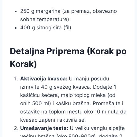
250 g margarina (za premaz, obavezno
sobne temperature)
400 g sitnog sira (fil)
Detaljna Priprema (Korak po
Korak)
Aktivacija kvasca:
U manju posudu
izmrvite 40 g svežeg kvasca. Dodajte 1
kašičicu šećera, malo toplog mleka (od
onih 500 ml) i kašiku brašna. Promešajte i
ostavite na toplom mestu oko 10 minuta da
kvasac zapeni i aktivira se.
Umešavanje testa:
U veliku vanglu sipajte
većinu brašna (oko 800-900g), dodajte 2