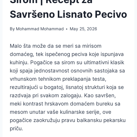
Savršeno Lisnato Pecivo
By
Mohammad Mohammad
May 25, 2026
Malo šta može da se meri sa mirisom
domaćeg, tek ispečenog peciva koje ispunjava
kuhinju. Pogačice sa sirom su ultimativni klasik
koji spaja jednostavnost osnovnih sastojaka sa
vrhunskom tehnikom preklapanja testa,
rezultirajući u bogatoj, lisnatoj strukturi koja se
razdvaja pri svakom zalogaju. Kao savršen,
meki kontrast hrskavom domaćem bureku sa
mesom unutar vaše kulinarske serije, ove
pogačice zaokružuju pravu balkansku pekarsku
priču.