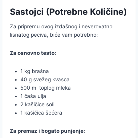
Sastojci (Potrebne Količine)
Za pripremu ovog izdašnog i neverovatno
lisnatog peciva, biće vam potrebno:
Za osnovno testo:
1 kg brašna
40 g svežeg kvasca
500 ml toplog mleka
1 čaša ulja
2 kašičice soli
1 kašičica šećera
Za premaz i bogato punjenje: