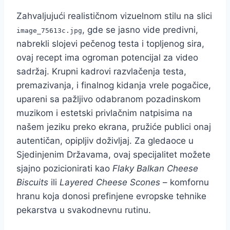
Zahvaljujući realističnom vizuelnom stilu na slici
, gde se jasno vide predivni,
image_75613c.jpg
nabrekli slojevi pečenog testa i topljenog sira,
ovaj recept ima ogroman potencijal za video
sadržaj. Krupni kadrovi razvlačenja testa,
premazivanja, i finalnog kidanja vrele pogačice,
upareni sa pažljivo odabranom pozadinskom
muzikom i estetski privlačnim natpisima na
našem jeziku preko ekrana, pružiće publici onaj
autentičan, opipljiv doživljaj. Za gledaoce u
Sjedinjenim Državama, ovaj specijalitet možete
sjajno pozicionirati kao
Flaky Balkan Cheese
Biscuits
ili
Layered Cheese Scones
– komfornu
hranu koja donosi prefinjene evropske tehnike
pekarstva u svakodnevnu rutinu.