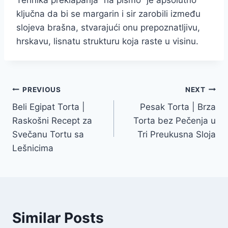
Tehnika preklapanja “na pismo” je apsolutno
ključna da bi se margarin i sir zarobili između
slojeva brašna, stvarajući onu prepoznatljivu,
hrskavu, lisnatu strukturu koja raste u visinu.
Post
PREVIOUS
NEXT
Beli Egipat Torta |
Pesak Torta | Brza
navigation
Raskošni Recept za
Torta bez Pečenja u
Svečanu Tortu sa
Tri Preukusna Sloja
Lešnicima
Similar Posts