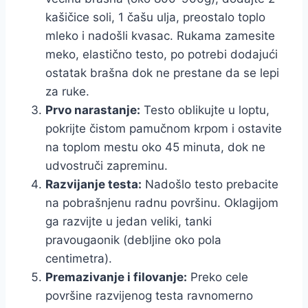
kašičice soli, 1 čašu ulja, preostalo toplo
mleko i nadošli kvasac. Rukama zamesite
meko, elastično testo, po potrebi dodajući
ostatak brašna dok ne prestane da se lepi
za ruke.
Prvo narastanje:
Testo oblikujte u loptu,
pokrijte čistom pamučnom krpom i ostavite
na toplom mestu oko 45 minuta, dok ne
udvostruči zapreminu.
Razvijanje testa:
Nadošlo testo prebacite
na pobrašnjenu radnu površinu. Oklagijom
ga razvijte u jedan veliki, tanki
pravougaonik (debljine oko pola
centimetra).
Premazivanje i filovanje:
Preko cele
površine razvijenog testa ravnomerno