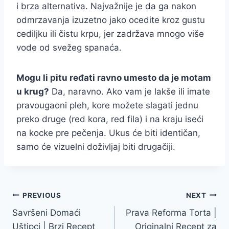
i brza alternativa. Najvažnije je da ga nakon
odmrzavanja izuzetno jako ocedite kroz gustu
cediljku ili čistu krpu, jer zadržava mnogo više
vode od svežeg spanaća.
Mogu li pitu ređati ravno umesto da je motam
u krug?
Da, naravno. Ako vam je lakše ili imate
pravougaoni pleh, kore možete slagati jednu
preko druge (red kora, red fila) i na kraju iseći
na kocke pre pečenja. Ukus će biti identičan,
samo će vizuelni doživljaj biti drugačiji.
Post
PREVIOUS
NEXT
Savršeni Domaći
Prava Reforma Torta |
navigation
Uštipci | Brzi Recept
Originalni Recept za