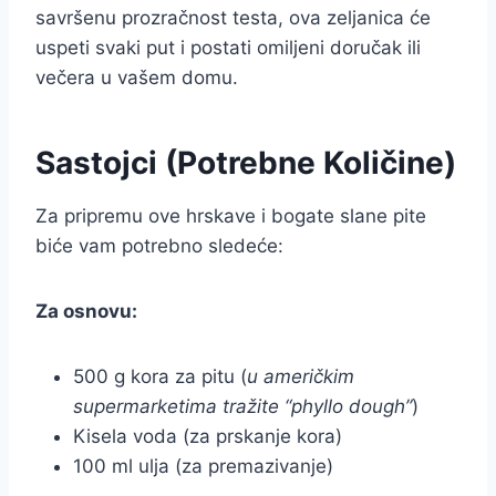
savršenu prozračnost testa, ova zeljanica će
uspeti svaki put i postati omiljeni doručak ili
večera u vašem domu.
Sastojci (Potrebne Količine)
Za pripremu ove hrskave i bogate slane pite
biće vam potrebno sledeće:
Za osnovu:
500 g kora za pitu (
u američkim
supermarketima tražite “phyllo dough”
)
Kisela voda (za prskanje kora)
100 ml ulja (za premazivanje)