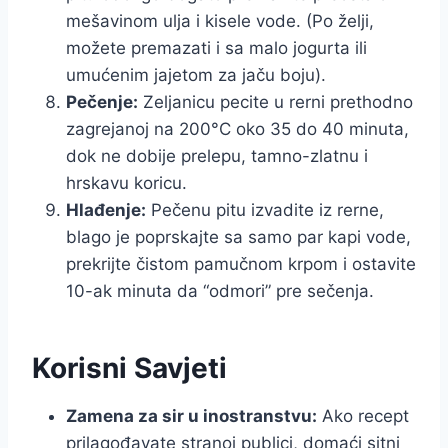
mešavinom ulja i kisele vode. (Po želji,
možete premazati i sa malo jogurta ili
umućenim jajetom za jaču boju).
Pečenje:
Zeljanicu pecite u rerni prethodno
zagrejanoj na 200°C oko 35 do 40 minuta,
dok ne dobije prelepu, tamno-zlatnu i
hrskavu koricu.
Hlađenje:
Pečenu pitu izvadite iz rerne,
blago je poprskajte sa samo par kapi vode,
prekrijte čistom pamučnom krpom i ostavite
10-ak minuta da “odmori” pre sečenja.
Korisni Savjeti
Zamena za sir u inostranstvu:
Ako recept
prilagođavate stranoj publici, domaći sitni