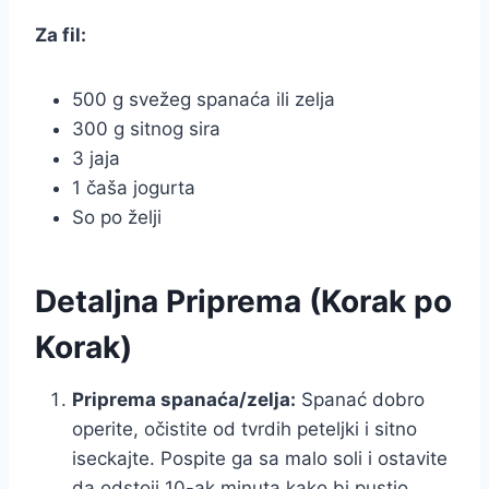
Za fil:
500 g svežeg spanaća ili zelja
300 g sitnog sira
3 jaja
1 čaša jogurta
So po želji
Detaljna Priprema (Korak po
Korak)
Priprema spanaća/zelja:
Spanać dobro
operite, očistite od tvrdih peteljki i sitno
iseckajte. Pospite ga sa malo soli i ostavite
da odstoji 10-ak minuta kako bi pustio