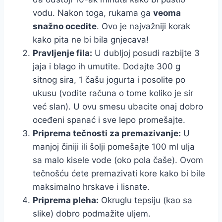
vodu. Nakon toga, rukama ga
veoma
snažno ocedite
. Ovo je najvažniji korak
kako pita ne bi bila gnjecava!
Pravljenje fila:
U dubljoj posudi razbijte 3
jaja i blago ih umutite. Dodajte 300 g
sitnog sira, 1 čašu jogurta i posolite po
ukusu (vodite računa o tome koliko je sir
već slan). U ovu smesu ubacite onaj dobro
oceđeni spanać i sve lepo promešajte.
Priprema tečnosti za premazivanje:
U
manjoj činiji ili šolji pomešajte 100 ml ulja
sa malo kisele vode (oko pola čaše). Ovom
tečnošću ćete premazivati kore kako bi bile
maksimalno hrskave i lisnate.
Priprema pleha:
Okruglu tepsiju (kao sa
slike) dobro podmažite uljem.