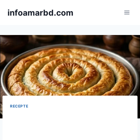
Skip
infoamarbd.com
to
content
RECEPTE