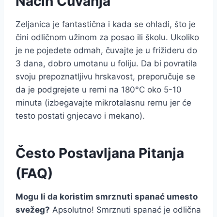
Način Čuvanja
Zeljanica je fantastična i kada se ohladi, što je
čini odličnom užinom za posao ili školu. Ukoliko
je ne pojedete odmah, čuvajte je u frižideru do
3 dana, dobro umotanu u foliju. Da bi povratila
svoju prepoznatljivu hrskavost, preporučuje se
da je podgrejete u rerni na 180°C oko 5-10
minuta (izbegavajte mikrotalasnu rernu jer će
testo postati gnjecavo i mekano).
Često Postavljana Pitanja
(FAQ)
Mogu li da koristim smrznuti spanać umesto
svežeg?
Apsolutno! Smrznuti spanać je odlična