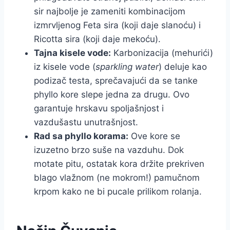
sir najbolje je zameniti kombinacijom
izmrvljenog Feta sira (koji daje slanoću) i
Ricotta sira (koji daje mekoću).
Tajna kisele vode:
Karbonizacija (mehurići)
iz kisele vode (
sparkling water
) deluje kao
podizač testa, sprečavajući da se tanke
phyllo kore slepe jedna za drugu. Ovo
garantuje hrskavu spoljašnjost i
vazdušastu unutrašnjost.
Rad sa phyllo korama:
Ove kore se
izuzetno brzo suše na vazduhu. Dok
motate pitu, ostatak kora držite prekriven
blago vlažnom (ne mokrom!) pamučnom
krpom kako ne bi pucale prilikom rolanja.