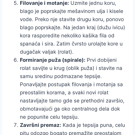
Filovanje i motanje:
Uzmite jednu koru,
blago je poprskajte mešavinom ulja i kisele
vode. Preko nje stavite drugu koru, ponovo
blago poprskajte. Na jedan kraj (dužu ivicu)
kora rasporedite nekoliko kašika fila od
spanaća i sira. Zatim čvrsto urolajte kore u
dugačak valjak (rolat).
Formiranje puža (spirale):
Prvi dobijeni
rolat savijte u krug (oblik puža) i stavite na
samu sredinu podmazane tepsije.
Ponavljajte postupak filovanja i motanja sa
preostalim korama, a svaki novi rolat
nastavljajte tamo gde se prethodni završio,
obmotavajući ga oko centralnog dela dok
ne popunite celu tepsiju.
Završni premaz:
Kada je tepsija puna, celu
pitu odozgo bogato premažite preostalom