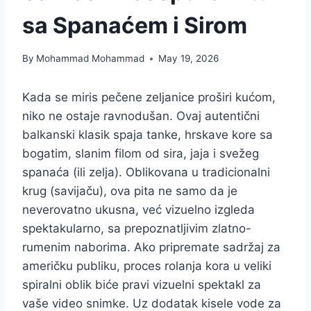
sa Spanaćem i Sirom
By
Mohammad Mohammad
May 19, 2026
Kada se miris pečene zeljanice proširi kućom,
niko ne ostaje ravnodušan. Ovaj autentični
balkanski klasik spaja tanke, hrskave kore sa
bogatim, slanim filom od sira, jaja i svežeg
spanaća (ili zelja). Oblikovana u tradicionalni
krug (savijaču), ova pita ne samo da je
neverovatno ukusna, već vizuelno izgleda
spektakularno, sa prepoznatljivim zlatno-
rumenim naborima. Ako pripremate sadržaj za
američku publiku, proces rolanja kora u veliki
spiralni oblik biće pravi vizuelni spektakl za
vaše video snimke. Uz dodatak kisele vode za