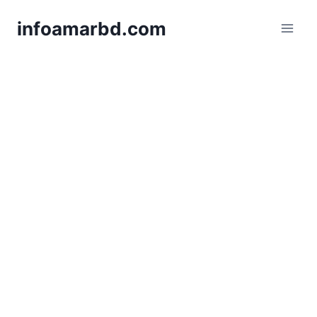
Skip
infoamarbd.com
to
content