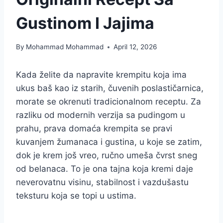
Gustinom I Jajima
By
Mohammad Mohammad
April 12, 2026
Kada želite da napravite krempitu koja ima
ukus baš kao iz starih, čuvenih poslastičarnica,
morate se okrenuti tradicionalnom receptu. Za
razliku od modernih verzija sa pudingom u
prahu, prava domaća krempita se pravi
kuvanjem žumanaca i gustina, u koje se zatim,
dok je krem još vreo, ručno umeša čvrst sneg
od belanaca. To je ona tajna koja kremi daje
neverovatnu visinu, stabilnost i vazdušastu
teksturu koja se topi u ustima.