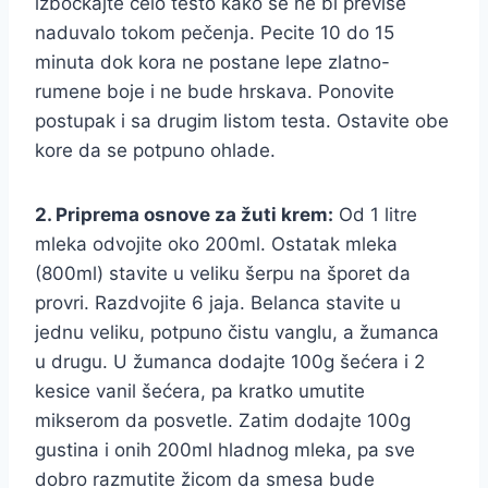
izbockajte celo testo kako se ne bi previše
naduvalo tokom pečenja. Pecite 10 do 15
minuta dok kora ne postane lepe zlatno-
rumene boje i ne bude hrskava. Ponovite
postupak i sa drugim listom testa. Ostavite obe
kore da se potpuno ohlade.
2. Priprema osnove za žuti krem:
Od 1 litre
mleka odvojite oko 200ml. Ostatak mleka
(800ml) stavite u veliku šerpu na šporet da
provri. Razdvojite 6 jaja. Belanca stavite u
jednu veliku, potpuno čistu vanglu, a žumanca
u drugu. U žumanca dodajte 100g šećera i 2
kesice vanil šećera, pa kratko umutite
mikserom da posvetle. Zatim dodajte 100g
gustina i onih 200ml hladnog mleka, pa sve
dobro razmutite žicom da smesa bude