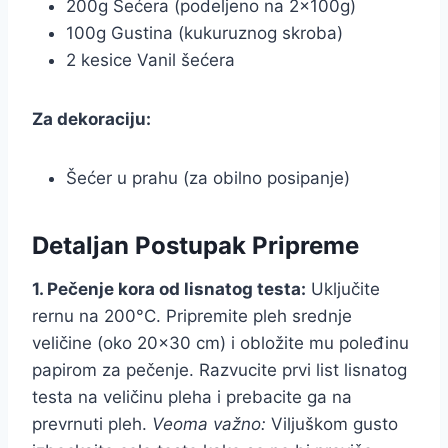
200g Šećera (podeljeno na 2x100g)
100g Gustina (kukuruznog skroba)
2 kesice Vanil šećera
Za dekoraciju:
Šećer u prahu (za obilno posipanje)
Detaljan Postupak Pripreme
1. Pečenje kora od lisnatog testa:
Uključite
rernu na 200°C. Pripremite pleh srednje
veličine (oko 20×30 cm) i obložite mu poleđinu
papirom za pečenje. Razvucite prvi list lisnatog
testa na veličinu pleha i prebacite ga na
prevrnuti pleh.
Veoma važno:
Viljuškom gusto