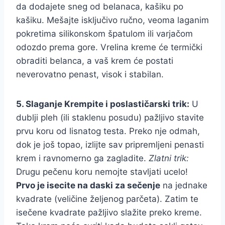
da dodajete sneg od belanaca, kašiku po
kašiku. Mešajte isključivo ručno, veoma laganim
pokretima silikonskom špatulom ili varjačom
odozdo prema gore. Vrelina kreme će termički
obraditi belanca, a vaš krem će postati
neverovatno penast, visok i stabilan.
5. Slaganje Krempite i poslastičarski trik:
U
dublji pleh (ili staklenu posudu) pažljivo stavite
prvu koru od lisnatog testa. Preko nje odmah,
dok je još topao, izlijte sav pripremljeni penasti
krem i ravnomerno ga zagladite.
Zlatni trik:
Drugu pečenu koru nemojte stavljati ucelo!
Prvo je isecite na daski za sečenje
na jednake
kvadrate (veličine željenog parčeta). Zatim te
isečene kvadrate pažljivo slažite preko kreme.