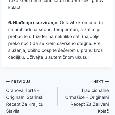
Tako krem neće curiti kada budete sekli gotov
kolač!
6. Hlađenje i serviranje:
Ostavite krempitu da
se prohladi na sobnoj temperaturi, a zatim je
prebacite u frižider na nekoliko sati (najbolje
preko noći) da se krem savršeno stegne. Pre
služenja, obilno pospite šećerom u prahu kroz
cediljku. Uživajte u autentičnom ukusu!
Post
PREVIOUS
NEXT
Orahova Torta –
Tradicionalne
navigation
Originalni Starinski
Urmašice – Originalni
Recept Za Kraljicu
Recept Za Zaliveni
Slavlja
Kolač