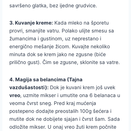
savršeno glatka, bez ijedne grudvice.
3. Kuvanje kreme:
Kada mleko na šporetu
provri, smanjite vatru. Polako ulijte smesu sa
žumancima i gustinom, uz neprestano i
energično mešanje žicom. Kuvajte nekoliko
minuta dok se krem jako ne zgusne (biće
prilično gust). Čim se zgusne, sklonite sa vatre.
4. Magija sa belancima (Tajna
vazdušastosti):
Dok je kuvani krem još uvek
vreo
, uzmite mikser i umutite ona 6 belanaca u
veoma čvrst sneg. Pred kraj mućenja
postepeno dodajte preostalih 100g šećera i
mutite dok ne dobijete sjajan i čvrst šam. Sada
odložite mikser. U onaj vreo žuti krem počnite