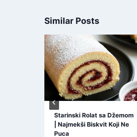
Similar Posts
orta |
Starinski Rolat sa Džemom
ni
| Najmekši Biskvit Koji Ne
lom
Puca