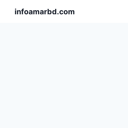
Skip
infoamarbd.com
to
content