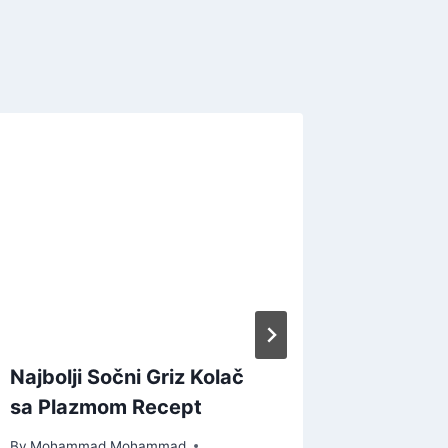
Najbolji Sočni Griz Kolač
Više od
sa Plazmom Recept
Uspome
Dom
By
Mohammad Mohammad