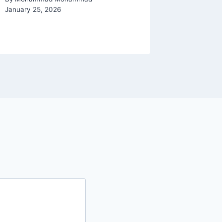
January 25, 2026
By
Moham
January 7,