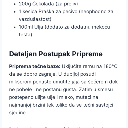
200g Čokolada (za preliv)
1 kesica Praška za pecivo (neophodno za
vazdušastost)
100ml Ulja (dodato za dodatnu mekoću
testa)
Detaljan Postupak Pripreme
Priprema tečne baze:
Uključite rernu na 180°C
da se dobro zagreje. U dubljoj posudi
mikserom penasto umutite jaja sa šećerom dok
ne pobele i ne postanu gusta. Zatim u smesu
postepeno ulijte ulje i mleko, muteći na
najmanjoj brzini tek toliko da se tečni sastojci
sjedine.