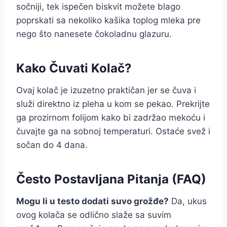
sočniji, tek ispečen biskvit možete blago
poprskati sa nekoliko kašika toplog mleka pre
nego što nanesete čokoladnu glazuru.
Kako Čuvati Kolač?
Ovaj kolač je izuzetno praktičan jer se čuva i
služi direktno iz pleha u kom se pekao. Prekrijte
ga prozirnom folijom kako bi zadržao mekoću i
čuvajte ga na sobnoj temperaturi. Ostaće svež i
sočan do 4 dana.
Često Postavljana Pitanja (FAQ)
Mogu li u testo dodati suvo grožđe?
Da, ukus
ovog kolača se odlično slaže sa suvim