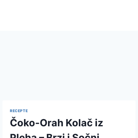
RECEPTE
Čoko-Orah Kolač iz
Pleha – Brzi i Sočni