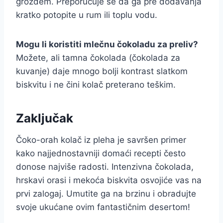
grožđem. Preporučuje se da ga pre dodavanja
kratko potopite u rum ili toplu vodu.
Mogu li koristiti mlečnu čokoladu za preliv?
Možete, ali tamna čokolada (čokolada za
kuvanje) daje mnogo bolji kontrast slatkom
biskvitu i ne čini kolač preterano teškim.
Zaključak
Čoko-orah kolač iz pleha je savršen primer
kako najjednostavniji domaći recepti često
donose najviše radosti. Intenzivna čokolada,
hrskavi orasi i mekoća biskvita osvojiće vas na
prvi zalogaj. Umutite ga na brzinu i obradujte
svoje ukućane ovim fantastičnim desertom!