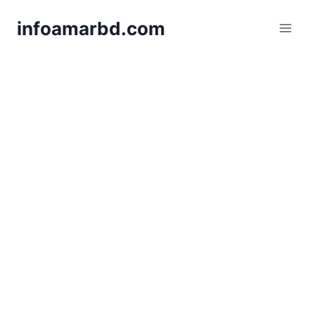
Skip
infoamarbd.com
to
content