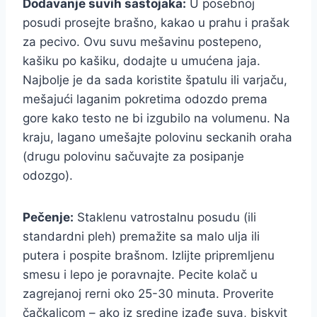
Dodavanje suvih sastojaka:
U posebnoj
posudi prosejte brašno, kakao u prahu i prašak
za pecivo. Ovu suvu mešavinu postepeno,
kašiku po kašiku, dodajte u umućena jaja.
Najbolje je da sada koristite špatulu ili varjaču,
mešajući laganim pokretima odozdo prema
gore kako testo ne bi izgubilo na volumenu. Na
kraju, lagano umešajte polovinu seckanih oraha
(drugu polovinu sačuvajte za posipanje
odozgo).
Pečenje:
Staklenu vatrostalnu posudu (ili
standardni pleh) premažite sa malo ulja ili
putera i pospite brašnom. Izlijte pripremljenu
smesu i lepo je poravnajte. Pecite kolač u
zagrejanoj rerni oko 25-30 minuta. Proverite
čačkalicom – ako iz sredine izađe suva, biskvit