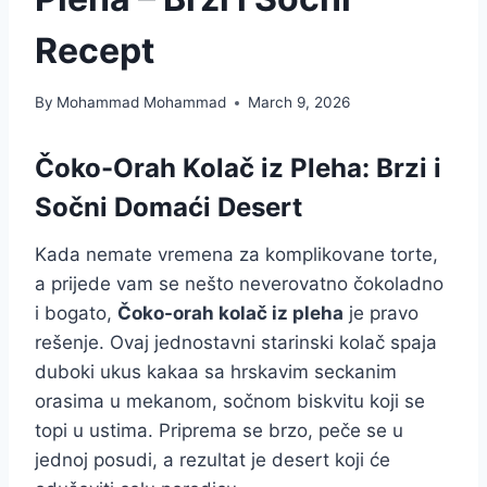
Recept
By
Mohammad Mohammad
March 9, 2026
Čoko-Orah Kolač iz Pleha: Brzi i
Sočni Domaći Desert
Kada nemate vremena za komplikovane torte,
a prijede vam se nešto neverovatno čokoladno
i bogato,
Čoko-orah kolač iz pleha
je pravo
rešenje. Ovaj jednostavni starinski kolač spaja
duboki ukus kakaa sa hrskavim seckanim
orasima u mekanom, sočnom biskvitu koji se
topi u ustima. Priprema se brzo, peče se u
jednoj posudi, a rezultat je desert koji će