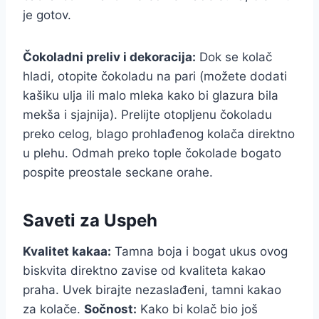
je gotov.
Čokoladni preliv i dekoracija:
Dok se kolač
hladi, otopite čokoladu na pari (možete dodati
kašiku ulja ili malo mleka kako bi glazura bila
mekša i sjajnija). Prelijte otopljenu čokoladu
preko celog, blago prohlađenog kolača direktno
u plehu. Odmah preko tople čokolade bogato
pospite preostale seckane orahe.
Saveti za Uspeh
Kvalitet kakaa:
Tamna boja i bogat ukus ovog
biskvita direktno zavise od kvaliteta kakao
praha. Uvek birajte nezaslađeni, tamni kakao
za kolače.
Sočnost:
Kako bi kolač bio još