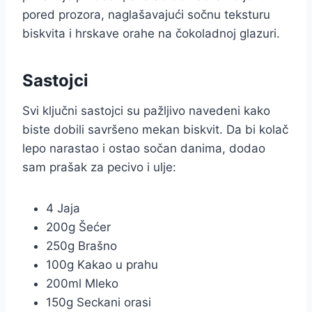
pored prozora, naglašavajući sočnu teksturu
biskvita i hrskave orahe na čokoladnoj glazuri.
Sastojci
Svi ključni sastojci su pažljivo navedeni kako
biste dobili savršeno mekan biskvit. Da bi kolač
lepo narastao i ostao sočan danima, dodao
sam prašak za pecivo i ulje:
4 Jaja
200g Šećer
250g Brašno
100g Kakao u prahu
200ml Mleko
150g Seckani orasi