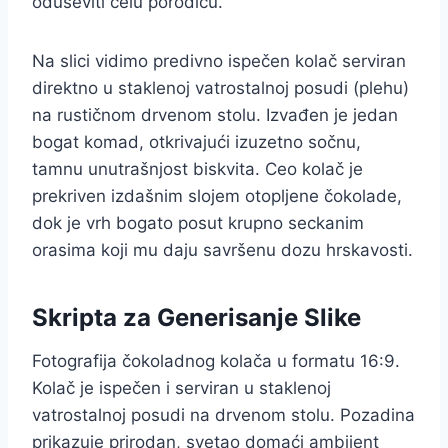
oduševiti celu porodicu.
Na slici vidimo predivno ispečen kolač serviran
direktno u staklenoj vatrostalnoj posudi (plehu)
na rustičnom drvenom stolu. Izvađen je jedan
bogat komad, otkrivajući izuzetno sočnu,
tamnu unutrašnjost biskvita. Ceo kolač je
prekriven izdašnim slojem otopljene čokolade,
dok je vrh bogato posut krupno seckanim
orasima koji mu daju savršenu dozu hrskavosti.
Skripta za Generisanje Slike
Fotografija čokoladnog kolača u formatu 16:9.
Kolač je ispečen i serviran u staklenoj
vatrostalnoj posudi na drvenom stolu. Pozadina
prikazuje prirodan, svetao domaći ambijent