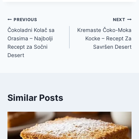
Post
PREVIOUS
NEXT
Čokoladni Kolač sa
Kremaste Čoko-Moka
navigation
Orasima – Najbolji
Kocke – Recept Za
Recept za Sočni
Savršen Desert
Desert
Similar Posts