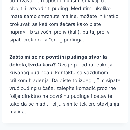
odmrzavanjem opustiti i pustiti sok koji će
obojiti i razvodniti puding. Međutim, ukoliko
imate samo smrznute maline, možete ih kratko
prokuvati sa kašikom šećera kako biste
napravili brzi voćni preliv (kuli), pa taj preliv
sipati preko ohlađenog pudinga.
Zašto mi se na površini pudinga stvorila
debela, tvrda kora?
Ovo je prirodna reakcija
kuvanog pudinga u kontaktu sa vazduhom
prilikom hlađenja. Da biste to izbegli, čim sipate
vruć puding u čaše, zalepite komadić prozirne
folije direktno na površinu pudinga i ostavite
tako da se hladi. Foliju skinite tek pre stavljanja
malina.