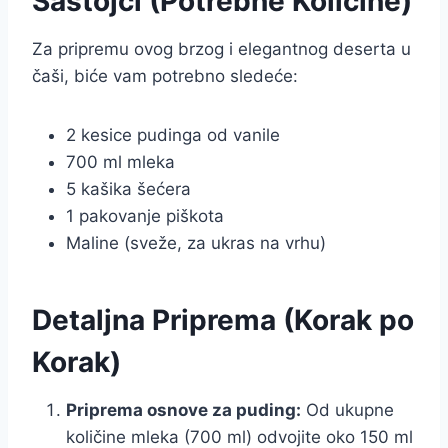
Sastojci (Potrebne Količine)
Za pripremu ovog brzog i elegantnog deserta u
čaši, biće vam potrebno sledeće:
2 kesice pudinga od vanile
700 ml mleka
5 kašika šećera
1 pakovanje piškota
Maline (sveže, za ukras na vrhu)
Detaljna Priprema (Korak po
Korak)
Priprema osnove za puding:
Od ukupne
količine mleka (700 ml) odvojite oko 150 ml