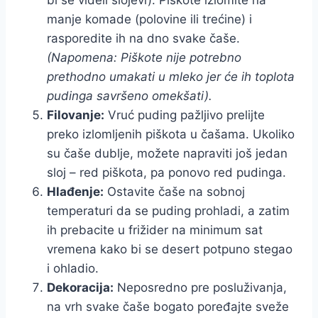
bi se videli slojevi). Piškote izlomite na
manje komade (polovine ili trećine) i
rasporedite ih na dno svake čaše.
(Napomena: Piškote nije potrebno
prethodno umakati u mleko jer će ih toplota
pudinga savršeno omekšati).
Filovanje:
Vruć puding pažljivo prelijte
preko izlomljenih piškota u čašama. Ukoliko
su čaše dublje, možete napraviti još jedan
sloj – red piškota, pa ponovo red pudinga.
Hlađenje:
Ostavite čaše na sobnoj
temperaturi da se puding prohladi, a zatim
ih prebacite u frižider na minimum sat
vremena kako bi se desert potpuno stegao
i ohladio.
Dekoracija:
Neposredno pre posluživanja,
na vrh svake čaše bogato poređajte sveže