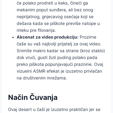
će polako prodreti u keks, čineći ga
mekanim poput sunđera, ali bez onog
neprijatnog, gnjecavog osećaja koji se
dešava kada se piškote previše natope u
mleku pre filovanja.
Akcenat za video produkciju:
Prozirne
čaše su vaš najbolji prijatelj za ovaj video.
Snimite makro kadar sa strane (kroz staklo)
dok vrući, gusti žuti puding polako pada
preko piškota popunjavajući praznine. Ovaj
vizuelni ASMR efekat je izuzetno privlačan
na društvenim mrežama.
Način Čuvanja
Ovaj desert u čaši je izuzetno praktičan jer se