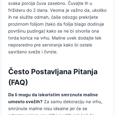
svaka porcija čuva zasebno. Čuvajte ih u
frižideru do 2 dana. Veoma je važno da, ukoliko
ih ne služite odmah, čaše odozgo prekrijete
prozirnom folijom (tako da folija blago dodiruje
površinu pudinga) kako se ne bi stvorila ona
tvrda korica na vrhu. Maline uvek dodajte tek
neposredno pre serviranja kako bi ostale
savršeno sveže i čvrste.
Često Postavljana Pitanja
(FAQ)
Da li mogu da iskoristim smrznute maline
umesto svežih?
Za samu dekoraciju na vrhu,
smrznute maline nisu idealne jer će se