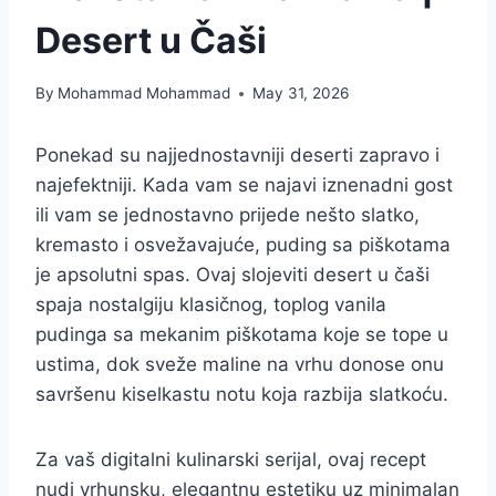
Desert u Čaši
By
Mohammad Mohammad
May 31, 2026
Ponekad su najjednostavniji deserti zapravo i
najefektniji. Kada vam se najavi iznenadni gost
ili vam se jednostavno prijede nešto slatko,
kremasto i osvežavajuće, puding sa piškotama
je apsolutni spas. Ovaj slojeviti desert u čaši
spaja nostalgiju klasičnog, toplog vanila
pudinga sa mekanim piškotama koje se tope u
ustima, dok sveže maline na vrhu donose onu
savršenu kiselkastu notu koja razbija slatkoću.
Za vaš digitalni kulinarski serijal, ovaj recept
nudi vrhunsku, elegantnu estetiku uz minimalan