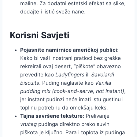
maline. Za dodatni estetski efekat sa slike,
dodajte i listić sveže nane.
Korisni Savjeti
Pojasnite namirnice američkoj publici:
Kako bi vaši inostrani pratioci bez greške
rekreirali ovaj desert, “piškote” obavezno
prevedite kao
Ladyfingers
ili
Savoiardi
biscuits
. Puding naglasite kao
Vanilla
pudding mix (cook-and-serve, not instant)
,
jer instant pudinzi neće imati istu gustinu i
toplinu potrebnu da omekšaju keks.
Tajna savršene teksture:
Prelivanje
vrućeg
pudinga direktno preko suvih
piškota je ključno. Para i toplota iz pudinga