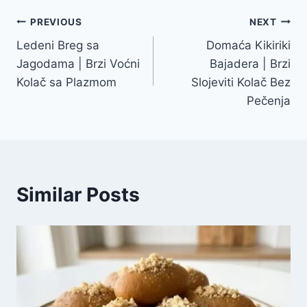
Post
PREVIOUS
NEXT
Ledeni Breg sa
Domaća Kikiriki
navigation
Jagodama | Brzi Voćni
Bajadera | Brzi
Kolač sa Plazmom
Slojeviti Kolač Bez
Pečenja
Similar Posts