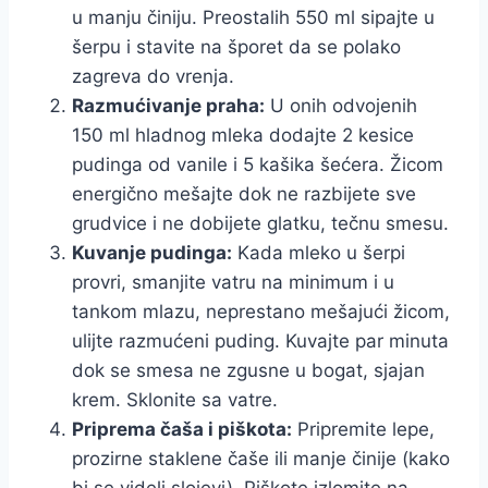
u manju činiju. Preostalih 550 ml sipajte u
šerpu i stavite na šporet da se polako
zagreva do vrenja.
Razmućivanje praha:
U onih odvojenih
150 ml hladnog mleka dodajte 2 kesice
pudinga od vanile i 5 kašika šećera. Žicom
energično mešajte dok ne razbijete sve
grudvice i ne dobijete glatku, tečnu smesu.
Kuvanje pudinga:
Kada mleko u šerpi
provri, smanjite vatru na minimum i u
tankom mlazu, neprestano mešajući žicom,
ulijte razmućeni puding. Kuvajte par minuta
dok se smesa ne zgusne u bogat, sjajan
krem. Sklonite sa vatre.
Priprema čaša i piškota:
Pripremite lepe,
prozirne staklene čaše ili manje činije (kako