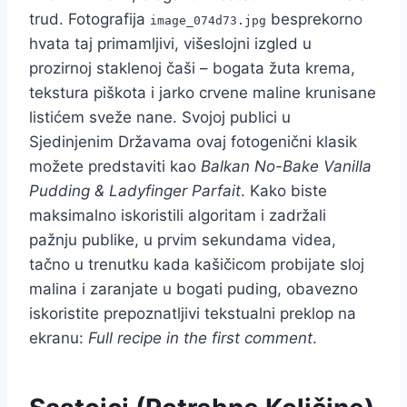
trud. Fotografija
besprekorno
image_074d73.jpg
hvata taj primamljivi, višeslojni izgled u
prozirnoj staklenoj čaši – bogata žuta krema,
tekstura piškota i jarko crvene maline krunisane
listićem sveže nane. Svojoj publici u
Sjedinjenim Državama ovaj fotogenični klasik
možete predstaviti kao
Balkan No-Bake Vanilla
Pudding & Ladyfinger Parfait
. Kako biste
maksimalno iskoristili algoritam i zadržali
pažnju publike, u prvim sekundama videa,
tačno u trenutku kada kašičicom probijate sloj
malina i zaranjate u bogati puding, obavezno
iskoristite prepoznatljivi tekstualni preklop na
ekranu:
Full recipe in the first comment
.