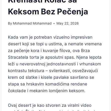
Keksom Bez Pečenja
By
Mohammad Mohammad
May 22, 2026
Kada vam je potreban vizuelno impresivan
desert koji se topi u ustima, a nemate vremena
za pečenje kora i kuvanje filova, ova Brza
Stracatela torta je apsolutni spas. Njena lepota
leži u neverovatnoj jednostavnosti i vrhunskom
kontrastu tekstura – svilenkasti, osvežavajući
krem od slatke i kisele pavlake savršeno se
stapa sa hrskavim komadićima rendane
čokolade i mekanim lomljenim keksom.
Ovaj desert je kao stvoren za viralni video