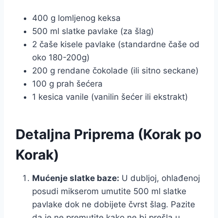
400 g lomljenog keksa
500 ml slatke pavlake (za šlag)
2 čaše kisele pavlake (standardne čaše od
oko 180-200g)
200 g rendane čokolade (ili sitno seckane)
100 g prah šećera
1 kesica vanile (vanilin šećer ili ekstrakt)
Detaljna Priprema (Korak po
Korak)
Mućenje slatke baze:
U dubljoj, ohlađenoj
posudi mikserom umutite 500 ml slatke
pavlake dok ne dobijete čvrst šlag. Pazite
da je ne premutite kako ne bi prešla u