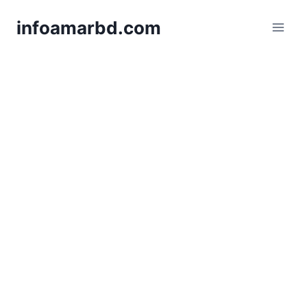
Skip
infoamarbd.com
to
content