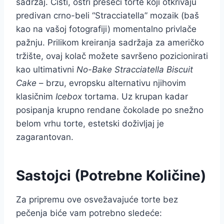
sadržaj. Čisti, oštri preseci torte koji otkrivaju
predivan crno-beli “Stracciatella” mozaik (baš
kao na vašoj fotografiji) momentalno privlače
pažnju. Prilikom kreiranja sadržaja za američko
tržište, ovaj kolač možete savršeno pozicionirati
kao ultimativni
No-Bake Stracciatella Biscuit
Cake
– brzu, evropsku alternativu njihovim
klasičnim
Icebox
tortama. Uz krupan kadar
posipanja krupno rendane čokolade po snežno
belom vrhu torte, estetski doživljaj je
zagarantovan.
Sastojci (Potrebne Količine)
Za pripremu ove osvežavajuće torte bez
pečenja biće vam potrebno sledeće: