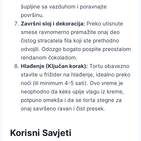
šupljine sa vazduhom i poravnajte
površinu.
Završni sloj i dekoracija:
Preko utisnute
smese ravnomerno premažite onaj deo
čistog stracatela fila koji ste prethodno
odvojili. Odozgo bogato pospite preostalom
rendanom čokoladom.
Hlađenje (Ključan korak):
Tortu obavezno
stavite u frižider na hlađenje, idealno preko
noći (ili minimum 4-5 sati). Ovo vreme je
neophodno da keks upije vlagu iz kreme,
potpuno omekša i da se torta stegne za
onaj savršeno ravan i čist presek.
Korisni Savjeti