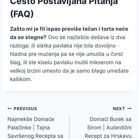
Često Postavljana Pitanja
(FAQ)
Zašto mi je fil ispao previše tečan i torta neće
da se stegne?
Ovo se najčešće dešava iz dva
razloga: ili slatka pavlaka nije bila dovoljno
hladna pre mućenja pa se nije umutila u čvrst
šlag, ili ste kiselu pavlaku mutili mikserom na
velikoj brzini umesto da je samo blago umešate
kašikom.
Post
PREVIOUS
NEXT
Najmekše Domaće
Domaći Burek sa
navigation
Palačinke | Tajna
Sirom | Autentični
Savršenog Recepta sa
Recept za Hrskavu