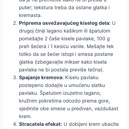
puter; tekstura treba da ostane glatka i
kremasta.
Priprema osvežavajućeg kiselog dela:
U
drugoj činiji lagano kašikom ili špatulom
pomešajte 2 čaše kisele pavlake, 100 g
prah šećera i 1 kesicu vanile. Mešajte tek
toliko da se šećer istopi i smesa postane
glatka (izbegavajte mikser kako kisela
pavlaka ne bi postala previše tečna).
Spajanje kremova:
Kiselu pavlaku
postepeno dodajte u umućenu slatku
pavlaku. Špatulom izuzetno lagano,
kružnim pokretima odozdo prema gore,
sjedinite obe smese u predivan, vazdušast
krem.
Stracatela efekat:
U dobijeni krem ubacite