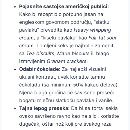
Pojasnite sastojke američkoj publici:
Kako bi recept bio potpuno jasan na
engleskom govornom području, “slatku
pavlaku” prevedite kao
Heavy whipping
cream
, a “kiselu pavlaku” kao
Full-fat sour
cream
. Lomljeni keks je najbolje zameniti
sa
Tea biscuits
,
Marie biscuits
ili blago
izmrvljenim
Graham crackers
.
Odabir čokolade:
Za najlepši vizuelni i
ukusni kontrast, uvek koristite tamnu
čokoladu (sa minimum 50% kakao delova).
Njena blaga gorčina će savršeno preseći
bogatu mlečnu slatkoću pavlake i vanile.
Tajna lepog preseka:
Da bi se torta isekla
ovako savršeno ravno kao na slici, koristite
dugačak, oštar nož koji pre svakog reza