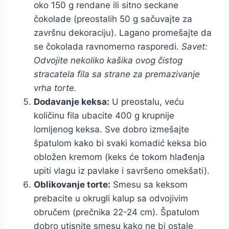
oko 150 g rendane ili sitno seckane
čokolade (preostalih 50 g sačuvajte za
završnu dekoraciju). Lagano promešajte da
se čokolada ravnomerno rasporedi.
Savet:
Odvojite nekoliko kašika ovog čistog
stracatela fila sa strane za premazivanje
vrha torte.
Dodavanje keksa:
U preostalu, veću
količinu fila ubacite 400 g krupnije
lomljenog keksa. Sve dobro izmešajte
špatulom kako bi svaki komadić keksa bio
obložen kremom (keks će tokom hlađenja
upiti vlagu iz pavlake i savršeno omekšati).
Oblikovanje torte:
Smesu sa keksom
prebacite u okrugli kalup sa odvojivim
obručem (prečnika 22-24 cm). Špatulom
dobro utisnite smesu kako ne bi ostale