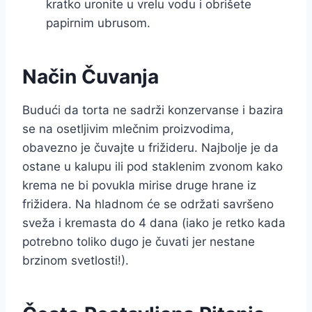
kratko uronite u vrelu vodu i obrišete
papirnim ubrusom.
Način Čuvanja
Budući da torta ne sadrži konzervanse i bazira
se na osetljivim mlečnim proizvodima,
obavezno je čuvajte u frižideru. Najbolje je da
ostane u kalupu ili pod staklenim zvonom kako
krema ne bi povukla mirise druge hrane iz
frižidera. Na hladnom će se održati savršeno
sveža i kremasta do 4 dana (iako je retko kada
potrebno toliko dugo je čuvati jer nestane
brzinom svetlosti!).