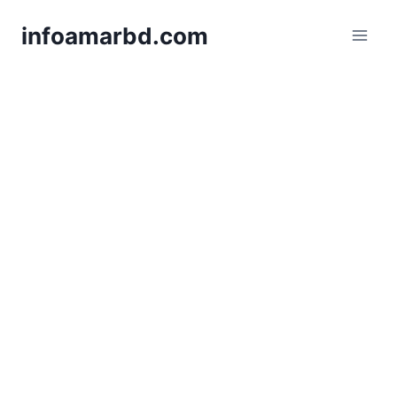
Skip
infoamarbd.com
to
content