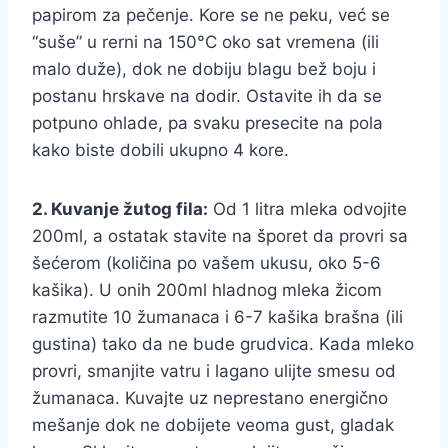
papirom za pečenje. Kore se ne peku, već se
“suše” u rerni na 150°C oko sat vremena (ili
malo duže), dok ne dobiju blagu bež boju i
postanu hrskave na dodir. Ostavite ih da se
potpuno ohlade, pa svaku presecite na pola
kako biste dobili ukupno 4 kore.
2. Kuvanje žutog fila:
Od 1 litra mleka odvojite
200ml, a ostatak stavite na šporet da provri sa
šećerom (količina po vašem ukusu, oko 5-6
kašika). U onih 200ml hladnog mleka žicom
razmutite 10 žumanaca i 6-7 kašika brašna (ili
gustina) tako da ne bude grudvica. Kada mleko
provri, smanjite vatru i lagano ulijte smesu od
žumanaca. Kuvajte uz neprestano energično
mešanje dok ne dobijete veoma gust, gladak