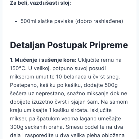
Za beli, vazdušasti sloj:
500ml slatke pavlake (dobro rashlađene)
Detaljan Postupak Pripreme
1. Mućenje i sušenje kora:
Uključite rernu na
150°C. U velikoj, potpuno suvoj posudi
mikserom umutite 10 belanaca u čvrst sneg.
Postepeno, kašiku po kašiku, dodajte 500g
šećera uz neprestano, snažno miksanje dok ne
dobijete izuzetno čvrst i sjajan šam. Na samom
kraju umiksajte 1 kašiku sirćeta. Isključite
mikser, pa špatulom veoma lagano umešajte
300g seckanih oraha. Smesu podelite na dva
dela i rasporedite u dva velika pleha obložena