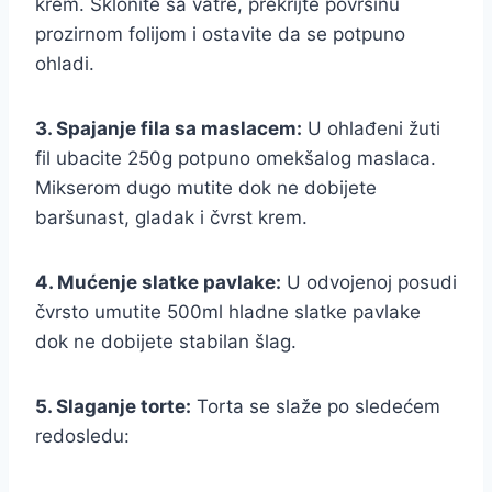
krem. Sklonite sa vatre, prekrijte površinu
prozirnom folijom i ostavite da se potpuno
ohladi.
3. Spajanje fila sa maslacem:
U ohlađeni žuti
fil ubacite 250g potpuno omekšalog maslaca.
Mikserom dugo mutite dok ne dobijete
baršunast, gladak i čvrst krem.
4. Mućenje slatke pavlake:
U odvojenoj posudi
čvrsto umutite 500ml hladne slatke pavlake
dok ne dobijete stabilan šlag.
5. Slaganje torte:
Torta se slaže po sledećem
redosledu: