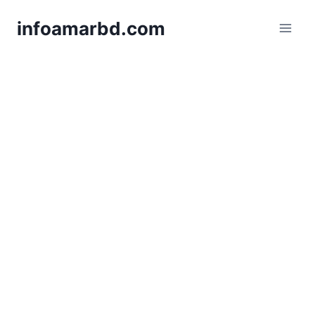
Skip
infoamarbd.com
to
content