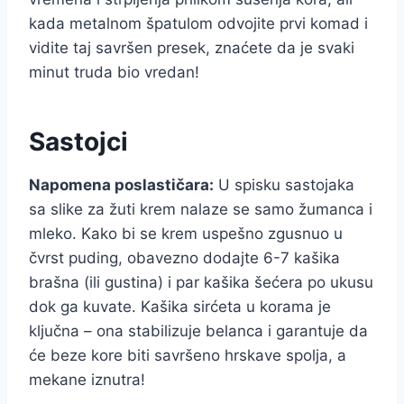
kada metalnom špatulom odvojite prvi komad i
vidite taj savršen presek, znaćete da je svaki
minut truda bio vredan!
Sastojci
Napomena poslastičara:
U spisku sastojaka
sa slike za žuti krem nalaze se samo žumanca i
mleko. Kako bi se krem uspešno zgusnuo u
čvrst puding, obavezno dodajte 6-7 kašika
brašna (ili gustina) i par kašika šećera po ukusu
dok ga kuvate. Kašika sirćeta u korama je
ključna – ona stabilizuje belanca i garantuje da
će beze kore biti savršeno hrskave spolja, a
mekane iznutra!