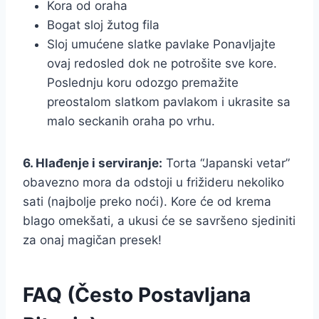
Kora od oraha
Bogat sloj žutog fila
Sloj umućene slatke pavlake Ponavljajte
ovaj redosled dok ne potrošite sve kore.
Poslednju koru odozgo premažite
preostalom slatkom pavlakom i ukrasite sa
malo seckanih oraha po vrhu.
6. Hlađenje i serviranje:
Torta “Japanski vetar”
obavezno mora da odstoji u frižideru nekoliko
sati (najbolje preko noći). Kore će od krema
blago omekšati, a ukusi će se savršeno sjediniti
za onaj magičan presek!
FAQ (Često Postavljana