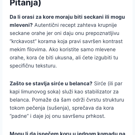
Pitanja)
Da li orasi za kore moraju biti seckani ili mogu
mleveni?
Autentični recept zahteva krupnije
seckane orahe jer oni daju onu prepoznatljivu
“krckavost” korama koja pravi savršen kontrast
mekim filovima. Ako koristite samo mlevene
orahe, kora će biti ukusna, ali ćete izgubiti tu
specifičnu teksturu.
Zašto se stavlja sirće u belanca?
Sirće (ili par
kapi limunovog soka) služi kao stabilizator za
belanca. Pomaže da šam održi čvrstu strukturu
tokom pečenja (sušenja), sprečava da kora
“padne” i daje joj onu savršenu prhkost.
Mogu li da ispečem koru u jednom komadu pa