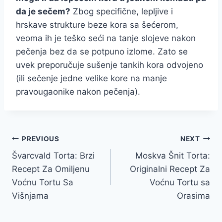
da je sečem?
Zbog specifične, lepljive i
hrskave strukture beze kora sa šećerom,
veoma ih je teško seći na tanje slojeve nakon
pečenja bez da se potpuno izlome. Zato se
uvek preporučuje sušenje tankih kora odvojeno
(ili sečenje jedne velike kore na manje
pravougaonike nakon pečenja).
Post
PREVIOUS
NEXT
Švarcvald Torta: Brzi
Moskva Šnit Torta:
navigation
Recept Za Omiljenu
Originalni Recept Za
Voćnu Tortu Sa
Voćnu Tortu sa
Višnjama
Orasima