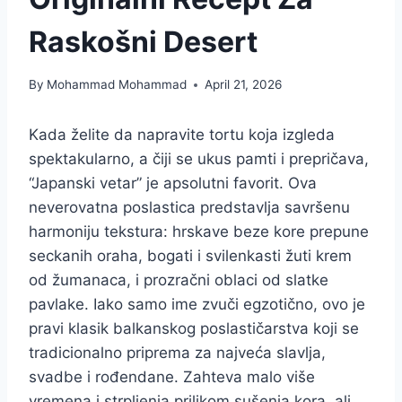
Raskošni Desert
By
Mohammad Mohammad
April 21, 2026
Kada želite da napravite tortu koja izgleda
spektakularno, a čiji se ukus pamti i prepričava,
“Japanski vetar” je apsolutni favorit. Ova
neverovatna poslastica predstavlja savršenu
harmoniju tekstura: hrskave beze kore prepune
seckanih oraha, bogati i svilenkasti žuti krem
od žumanaca, i prozračni oblaci od slatke
pavlake. Iako samo ime zvuči egzotično, ovo je
pravi klasik balkanskog poslastičarstva koji se
tradicionalno priprema za najveća slavlja,
svadbe i rođendane. Zahteva malo više
vremena i strpljenja prilikom sušenja kora, ali