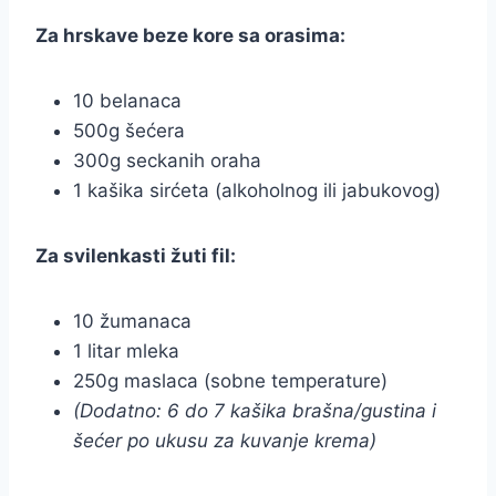
Za hrskave beze kore sa orasima:
10 belanaca
500g šećera
300g seckanih oraha
1 kašika sirćeta (alkoholnog ili jabukovog)
Za svilenkasti žuti fil:
10 žumanaca
1 litar mleka
250g maslaca (sobne temperature)
(Dodatno: 6 do 7 kašika brašna/gustina i
šećer po ukusu za kuvanje krema)