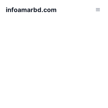
Skip
infoamarbd.com
to
content